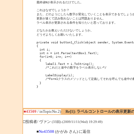
最終値Nが表示されるだけでした。

これはなぜでしょうか？

また、どのようにしたら数字が変化していくことを表示できるでしょうか
更新が速くて読み取れないことは問題ありません。

ラベル表示が更新される条件を知りたいと思っております。

どなたかお教えいただけないでしょうか。

どうぞよろしくお願いいたします。

private void button1_Click(object sender, System.EventA
{

　int i;

　int n = int.Parse(textBox1.Text);

　for(i=0; i<n; i++)

　{

　　　label1.Text = i.ToString(); 

　　　/*これだと途中の数字をラベル表示しない*/

　　　LabelDisplay(i); 

　　　/*Form1クラスのメソッドとして定義してそれを呼んでも途中の数字を
　}

■43509
/ inTopicNo.2)
Re[1]: ラベルコントロールの表示更
□投稿者/ ヴァン
(33回)-(2009/11/11(Wed) 19:29:49)
■
No43508
(かがみ さん) に返信