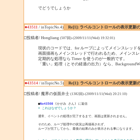
でどうでしょうか
■43511
/ inTopicNo.4)
Re[1]: ラベルコントロールの表示更
□投稿者/ Hongliang
(507回)-(2009/11/11(Wed) 19:32:01)
現状のコードでは、for ループによってメインスレッド
画面描画もメインスレッドで行われるため、メインスレ
定期的な処理なら Timer を使うのが一般的です。
「重い」処理（とその経過の出力）なら、Background
■43514
/ inTopicNo.5)
Re[1]: ラベルコントロールの表示更
□投稿者/ 魔界の仮面弁士
(1382回)-(2009/11/11(Wed) 20:21:10)
■
No43508
> これはなぜでしょうか？
通常、イベントの処理が完了するまで、画面は更新されません。

そのため、ループ処理中の状況は再描画されず、

ループが完了してから、最後の結果のみが表示される事になります。
