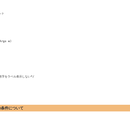
？

rgs e)

ラベル表示しない*/			

新の条件について