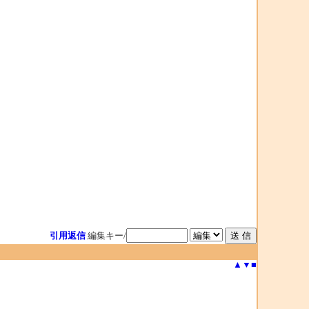
引用返信
編集キー/
▲
▼
■