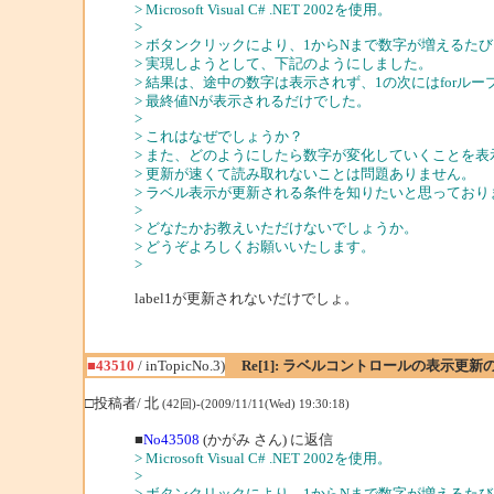
> Microsoft Visual C# .NET 2002を使用。
>
> ボタンクリックにより、1からNまで数字が増えるた
> 実現しようとして、下記のようにしました。
> 結果は、途中の数字は表示されず、1の次にはfor
> 最終値Nが表示されるだけでした。
>
> これはなぜでしょうか？
> また、どのようにしたら数字が変化していくことを
> 更新が速くて読み取れないことは問題ありません。
> ラベル表示が更新される条件を知りたいと思っており
>
> どなたかお教えいただけないでしょうか。
> どうぞよろしくお願いいたします。
>
label1が更新されないだけでしょ。
■43510
/ inTopicNo.3)
Re[1]: ラベルコントロールの表示更
□投稿者/ 北
(42回)-(2009/11/11(Wed) 19:30:18)
■
No43508
(かがみ さん) に返信
> Microsoft Visual C# .NET 2002を使用。
>
> ボタンクリックにより、1からNまで数字が増えるた