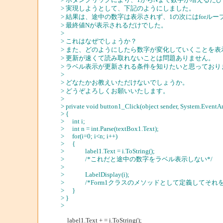
> 実現しようとして、下記のようにしました。
> 結果は、途中の数字は表示されず、1の次にはfor
> 最終値Nが表示されるだけでした。
>
> これはなぜでしょうか？
> また、どのようにしたら数字が変化していくことを
> 更新が速くて読み取れないことは問題ありません。
> ラベル表示が更新される条件を知りたいと思っており
>
> どなたかお教えいただけないでしょうか。
> どうぞよろしくお願いいたします。
>
> private void button1_Click(object sender, System.EventAr
> {
> int i;
> int n = int.Parse(textBox1.Text);
> for(i=0; i<n; i++)
> {
> label1.Text = i.ToString();
> /*これだと途中の数字をラベル表示しない*/
>
> LabelDisplay(i);
> /*Form1クラスのメソッドとして定義してそれ
> }
> }
>
label1.Text + = i.ToString();