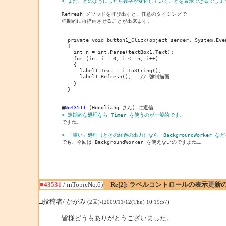
> また、どのようにしたら数字が変化していくことを表示できるでしょ
Refresh メソッドを呼び出すと、任意のタイミングで

強制的に再描画させることが出来ます。

  private void button1_Click(object sender, System.Even
  {

    int n = int.Parse(textBox1.Text);

    for (int i = 0; i <= n; i++)

    {

      label1.Text = i.ToString();

      label1.Refresh();   // 強制描画

    }

  }

■
No43511
> 定期的な処理なら Timer を使うのが一般的です。

ですね。

> 「重い」処理（とその経過の出力）なら、BackgroundWorker

でも、今回は BackgroundWorker を使えないのですよね…。
■43531
/ inTopicNo.6)
Re[2]: ラベルコントロールの表示更
□投稿者/ かがみ
(2回)-(2009/11/12(Thu) 10:19:57)
皆様どうもありがとうございました。