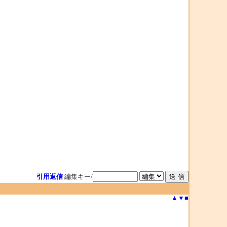
引用返信
編集キー/
▲
▼
■