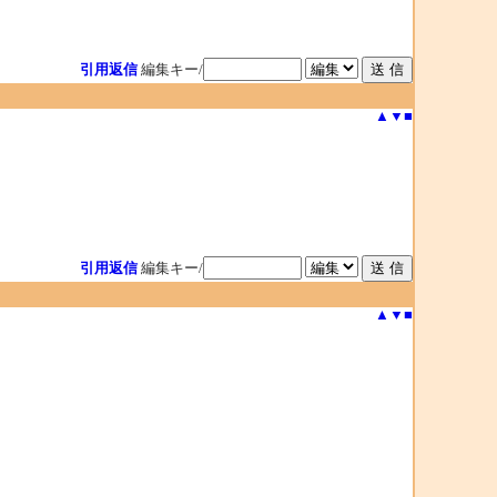
引用返信
編集キー/
▲
▼
■
引用返信
編集キー/
▲
▼
■