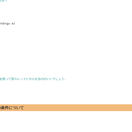
うか？
tArgs e)

 などを使って別スレッドにやらせるのがいいでしょう。
新の条件について