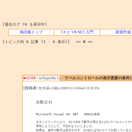
(過去ログ 74 を表示中)
掲示板トップ
C# と VB.NET 入門
新規作成
[トピック内 6 記事 (1 - 6 表示)] <<
0
>>
■43508
/ inTopicNo.1)
ラベルコントロールの表示更新の条件
□投稿者/ かがみ
(1回)-(2009/11/11(Wed) 19:20:19)
分類:[C#]
Microsoft Visual C# .NET   2002を使用。

ボタンクリックにより、1からNまで数字が増えるたびにラベルコントロ
実現しようとして、下記のようにしました。

結果は、途中の数字は表示されず、1の次にはforループが回っていると