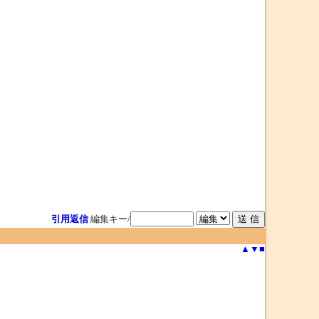
引用返信
編集キー/
▲
▼
■