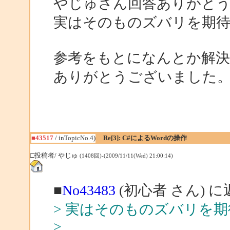
やじゅさん回答ありがと
実はそのものズバリを期
参考をもとになんとか解
ありがとうございました
■43517
/ inTopicNo.4)
Re[3]: C#によるWordの操作
□投稿者/ やじゅ
(1408回)-(2009/11/11(Wed) 21:00:14)
■
No43483
(初心者 さん) に
> 実はそのものズバリを
>