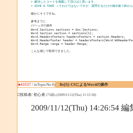
> 解決したコードを掲載して頂けばと思います。
> GIVE & TAKE ってわけではないですが、質問するだけの掲示板で終わ
確かにそうですね。

参考までに

//ヘッダの操作

Word.Sections sections = doc.Sections;

Word.Section section = sections[1];

Word.HeadersFooters headersFooters = section.Headers;

Word.HeaderFooter header = headersFooters[Word.WdHeaderFo
Word.Range range = header.Range;

こんな感じで取得できました。

■43537
/ inTopicNo.6)
Re[5]: C#によるWordの操作
□投稿者/ 初心者
(75回)-(2009/11/12(Thu) 11:15:58)
2009/11/12(Thu) 14:26:5