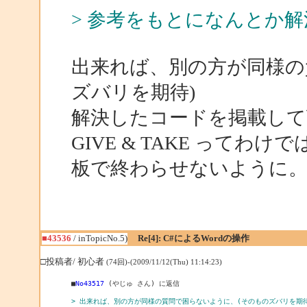
> 参考をもとになんとか
出来れば、別の方が同様の
ズバリを期待)
解決したコードを掲載して
GIVE & TAKE って
板で終わらせないように
■43536
/ inTopicNo.5)
Re[4]: C#によるWordの操作
□投稿者/ 初心者
(74回)-(2009/11/12(Thu) 11:14:23)
■
No43517
 (やじゅ さん) に返信

> 出来れば、別の方が同様の質問で困らないように、(そのものズバリを期