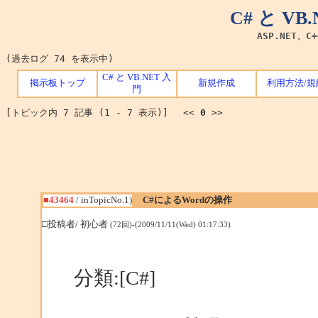
C# と V
ASP.NET、C
(過去ログ 74 を表示中)
C# と VB.NET 入
掲示板トップ
新規作成
利用方法/規
門
[トピック内 7 記事 (1 - 7 表示)] <<
0
>>
■43464
/ inTopicNo.1)
C#によるWordの操作
□投稿者/ 初心者
(72回)-(2009/11/11(Wed) 01:17:33)
分類:[C#]