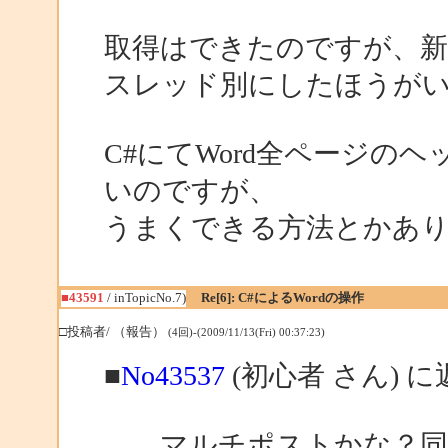
取得はできたのですが、新
スレッド別にしたほうが
C#にてWord全ページの
いのですが、
うまくできる方法とかあ
■43591
/ inTopicNo.7)
Re[6]: C#によるWordの操作
□投稿者/ （報告）
(4回)-(2009/11/13(Fri) 00:37:23)
■
No43537
(初心者 さん) に
マルチポストかな？同