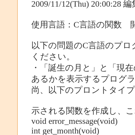
2009/11/12(Thu) 20:00:2
使用言語：C言語の関数 開
以下の問題のC言語のプロ
ください。
・「誕生の月と」と「現在
あるかを表示するプログ
尚、以下のプロントタイプ
示される関数を作成し、こ
void error_message(void)
int get_month(void)