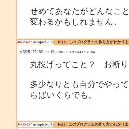
せめてあなたがどんなこ
変わるかもしれません。
■43542
/ inTopicNo.3)
Re[1]: このプログラムの作り方がわかりません
□投稿者/ 774RR
(421回)-(2009/11/12(Thu) 12:35:36)
丸投げってこと？ お断り
多少なりとも自分でやっ
らばいくらでも。
■43543
/ inTopicNo.4)
Re[2]: このプログラムの作り方がわかりません