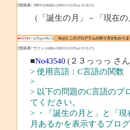
□投稿者/ .SHO
(1040回)-(2009/11/12(Thu) 12:58:51)
（「誕生の月」－「現在の
■43544
/ inTopicNo.5)
Re[1]: このプログラムの作り方がわかりません
□投稿者/ ヴァン
(34回)-(2009/11/12(Thu) 13:13:27)
■
No43540
(２３っっっ さん
> 使用言語：C言語の関数 
>
> 以下の問題のC言語の
てください。
> ・「誕生の月と」と「
月あるかを表示するプロ