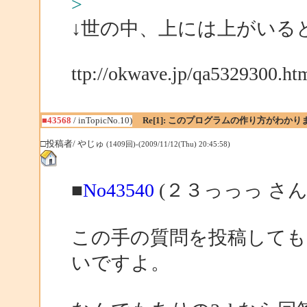
>
↓世の中、上には上がいる
ttp://okwave.jp/qa5329300.ht
■43568
/ inTopicNo.10)
Re[1]: このプログラムの作り方がわかりません
□投稿者/ やじゅ
(1409回)-(2009/11/12(Thu) 20:45:58)
■
No43540
(２３っっっ さん
この手の質問を投稿して
いですよ。