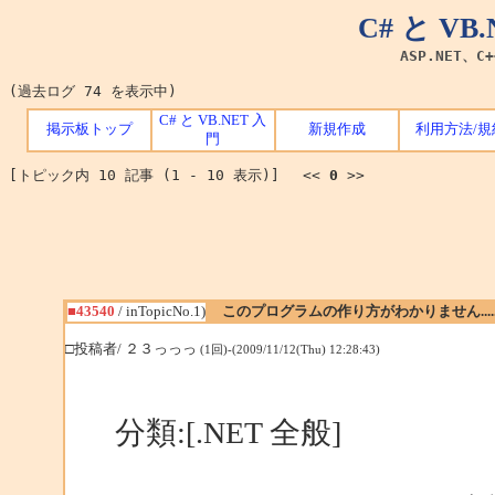
C# と V
ASP.NET、C
(過去ログ 74 を表示中)
C# と VB.NET 入
掲示板トップ
新規作成
利用方法/規
門
[トピック内 10 記事 (1 - 10 表示)] <<
0
>>
■43540
/ inTopicNo.1)
このプログラムの作り方がわかりません....
□投稿者/ ２３っっっ
(1回)-(2009/11/12(Thu) 12:28:43)
分類:[.NET 全般]