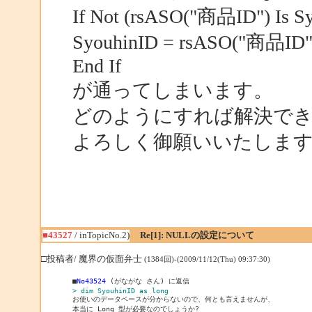
If Not (rsASO("商品ID") Is S
SyouhinID = rsASO("商品ID")
End If
が通ってしまいます。
どのようにすれば解決で
よろしく御願いいたしま
■43527
/ inTopicNo.2)
Re[1]: NULLの設定について
□投稿者/ 魔界の仮面弁士
(1384回)-(2009/11/12(Thu) 09:37:30)
■
No43524
> dim SyouhinID as long
本当に Long 型が必要なのでしょうか?
