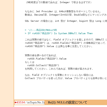
（9桁程度までの数値であれば、Integer で収まるはずです）

ちなみに Jet Provider は、64bit整数型をサポートしていません。

数値は、Decimal型、Integer(Int32)型、Double型などにマッピングさ
SQL Server の場合には、int 型が Integer、bigint 型は Long 
> '//---商品IDがNULLの時
> If rsASO("商品ID") Is System.DBNull.Value Then
これは実際の値ではなく、Field オブジェクトを返しますので、DBNull 
rsASO("商品ID") は、rsASO.Fields("商品ID") の省略表記であって、
rsASO("商品ID").Value とは異なる事に注意してください。

実際の値を調べるのであれば、

　rsASO.Fields("商品ID").Value

もしくは

　rsASO.Collect("商品ID")

を利用してください。これらであれば、実際の値が返されます。

なお、Field オブジェクトを変数にキャッシュしない場合には、

Collect プロパティを使った方が、Value プロパティよりも効率が良い
■43534
/ inTopicNo.3)
Re[2]: NULLの設定について