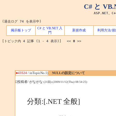
C# と V
ASP.NET、C
(過去ログ 74 を表示中)
C# と VB.NET 入
掲示板トップ
新規作成
利用方法/規
門
[トピック内 4 記事 (1 - 4 表示)] <<
0
>>
■43524
/ inTopicNo.1)
NULLの設定について
□投稿者/ がながな
(21回)-(2009/11/12(Thu) 08:54:25)
分類:[.NET 全般]