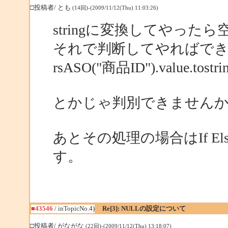
□投稿者/ とも
(14回)-(2009/11/12(Thu) 11:03:26)
stringに変換してやっ
それで判断してやればで
rsASO("商品ID").value.tostrin
とかじゃ判別できません
あとその処理の場合はIf E
す。
■43546
/ inTopicNo.4)
Re[3]: NULLの設定について
□投稿者/ がながな
(22回)-(2009/11/12(Thu) 13:18:07)