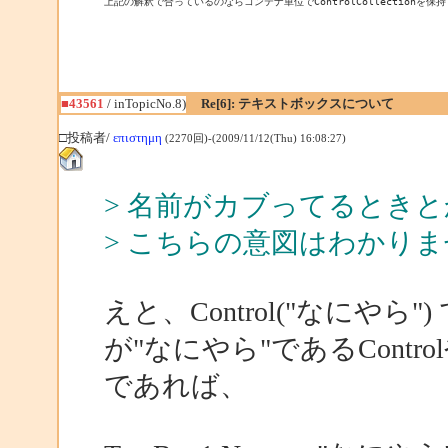
上記の解釈で合っているのならコンテナ単位でControlCollectionを保持
■43561
/ inTopicNo.8)
Re[6]: テキストボックスについて
□投稿者/
επιστημη
(2270回)-(2009/11/12(Thu) 16:08:27)
> 名前がカブってるときと
> こちらの意図はわかり
えと、Control("なにやら
が"なにやら"であるContr
であれば、