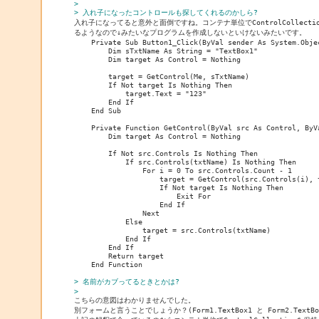
> 
> 入れ子になったコントロールも探してくれるのかしら?

入れ子になってると意外と面倒ですね。コンテナ単位でControlCollecti
るようなので↓みたいなプログラムを作成しないといけないみたいです。

    Private Sub Button1_Click(ByVal sender As System.Obje
        Dim sTxtName As String = "TextBox1"

        Dim target As Control = Nothing

        target = GetControl(Me, sTxtName)

        If Not target Is Nothing Then

            target.Text = "123"

        End If

    End Sub

    Private Function GetControl(ByVal src As Control, ByV
        Dim target As Control = Nothing

        If Not src.Controls Is Nothing Then

            If src.Controls(txtName) Is Nothing Then

                For i = 0 To src.Controls.Count - 1

                    target = GetControl(src.Controls(i), t
                    If Not target Is Nothing Then

                        Exit For

                    End If

                Next

            Else

                target = src.Controls(txtName)

            End If

        End If

        Return target

    End Function

> 名前がカブってるときとかは?
> 
別フォームと言うことでしょうか？(Form1.TextBox1 と Form2.TextBox