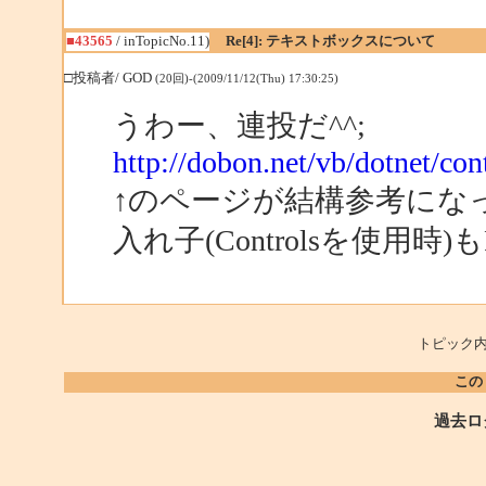
■43565
/ inTopicNo.11)
Re[4]: テキストボックスについて
□投稿者/ GOD
(20回)-(2009/11/12(Thu) 17:30:25)
うわー、連投だ^^;
http://dobon.net/vb/dotnet/co
↑のページが結構参考にな
入れ子(Controlsを使用時
トピック内
この
過去ロ