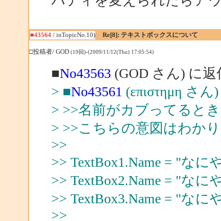
パティを変えられたらア
■43564
/ inTopicNo.10)
Re[8]: テキストボックスについて
□投稿者/ GOD
(19回)-(2009/11/12(Thu) 17:05:54)
■
No43563
(GOD さん) に返
> ■
No43561
(επιστημη さ
> >>名前がカブってるとき
> >>こちらの意図はわか
>>
>> TextBox1.Name = "なに
>> TextBox2.Name = "なに
>> TextBox3.Name = "なに
>>