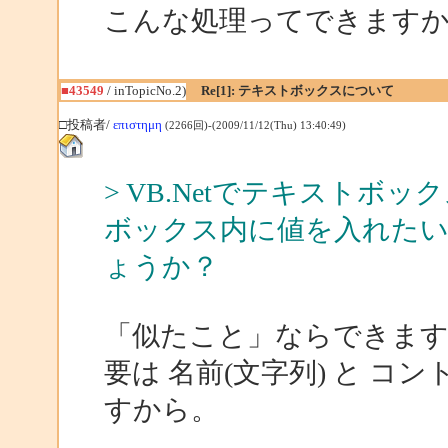
こんな処理ってできます
■43549
/ inTopicNo.2)
Re[1]: テキストボックスについて
□投稿者/
επιστημη
(2266回)-(2009/11/12(Thu) 13:40:49)
> VB.Netでテキスト
ボックス内に値を入れた
ょうか？
「似たこと」ならできま
要は 名前(文字列) と 
すから。