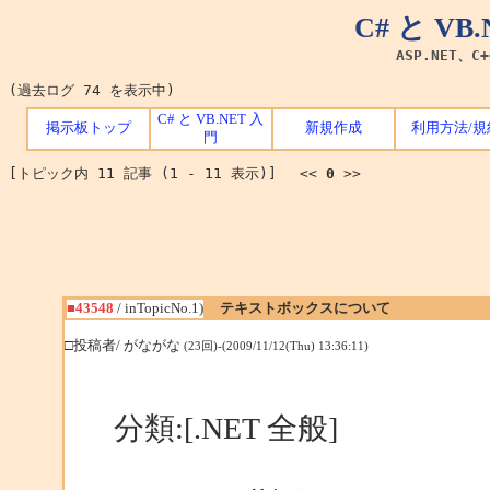
C# と V
ASP.NET、C
(過去ログ 74 を表示中)
C# と VB.NET 入
掲示板トップ
新規作成
利用方法/規
門
[トピック内 11 記事 (1 - 11 表示)] <<
0
>>
■43548
/ inTopicNo.1)
テキストボックスについて
□投稿者/ がながな
(23回)-(2009/11/12(Thu) 13:36:11)
分類:[.NET 全般]