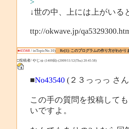
>
↓世の中、上には上がいる
ttp://okwave.jp/qa5329300.ht
■43568
/ inTopicNo.10)
Re[1]: このプログラムの作り方がわかりません
□投稿者/ やじゅ
(1409回)-(2009/11/12(Thu) 20:45:58)
■
No43540
(２３っっっ さん
この手の質問を投稿して
いですよ。