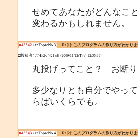
せめてあなたがどんなこ
変わるかもしれません。
■43542
/ inTopicNo.3)
Re[1]: このプログラムの作り方がわかりません
□投稿者/ 774RR
(421回)-(2009/11/12(Thu) 12:35:36)
丸投げってこと？ お断り
多少なりとも自分でやっ
らばいくらでも。
■43543
/ inTopicNo.4)
Re[2]: このプログラムの作り方がわかりません