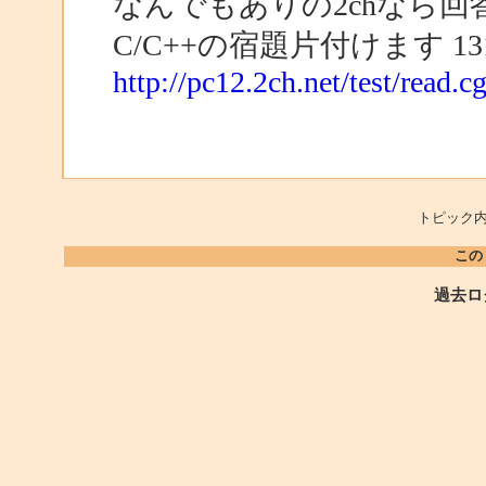
なんでもありの2chなら
C/C++の宿題片付けます 1
http://pc12.2ch.net/test/read.
トピック内
この
過去ロ