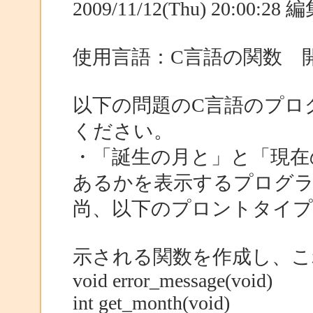
2009/11/12(Thu) 20:00:2
使用言語：C言語の関数 開
以下の問題のC言語のプロ
ください。
・「誕生の月と」と「現在
あるかを表示するプログ
尚、以下のプロントタイプ
示される関数を作成し、こ
void error_message(void)
int get_month(void)