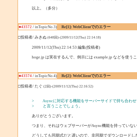
以上。（多分）
■43572
/ inTopicNo.3)
Re[1]: WebClientでのエラー
□投稿者/ みきぬ
(648回)-(2009/11/12(Thu) 22:14:18)
2009/11/12(Thu) 22:14:53 編集(投稿者)
hoge.jp は実在するんで、例示には example.jp など
■43574
/ inTopicNo.4)
Re[2]: WebClientでのエラー
□投稿者/ たぐ
(2回)-(2009/11/12(Thu) 22:16:52)
> Asyncに対応する機能をサーバーサイドで持ち合わ
> と言うことでしょう。
ありがとうございます。
つまり、それはウェブサーバーがAsync機能を持っていな
どうしても同期式だと遅いので、非同期でダウンロードし