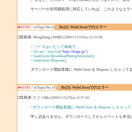
サーバーが非同期処理に対応していれば、このようなエラ
■43582
/ inTopicNo.9)
Re[2]: WebClientでのエラー
□投稿者/ Hongliang
(509回)-(2009/11/12(Thu) 22:55:58)
> ソースはいたって単純で、
> Uri uri = new Uri("
http://hoge.jp"
);
> loadclient.DownloadStringAsync(uri);
> loadclient.Dispose();
ダウンロード開始直後に WebClient を Dispose しちゃ
■43583
/ inTopicNo.10)
Re[5]: WebClientでのエラー
□投稿者/ たぐ
(5回)-(2009/11/12(Thu) 22:57:42)
>ダウンロード開始直後に WebClient を Dispose しち
申し訳ありません。ダウンロードしてからイベントも本当