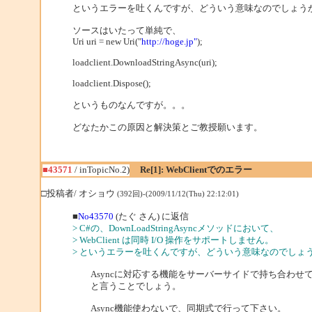
というエラーを吐くんですが、どういう意味なのでしょうか
ソースはいたって単純で、
Uri uri = new Uri("
http://hoge.jp"
);
loadclient.DownloadStringAsync(uri);
loadclient.Dispose();
というものなんですが。。。
どなたかこの原因と解決策とご教授願います。
■43571
/ inTopicNo.2)
Re[1]: WebClientでのエラー
□投稿者/ オショウ
(392回)-(2009/11/12(Thu) 22:12:01)
■
No43570
(たぐ さん) に返信
> C#の、DownLoadStringAsyncメソッドにおいて、
> WebClient は同時 I/O 操作をサポートしません。
> というエラーを吐くんですが、どういう意味なのでしょう
Asyncに対応する機能をサーバーサイドで持ち合わせ
と言うことでしょう。
Async機能使わないで、同期式で行って下さい。