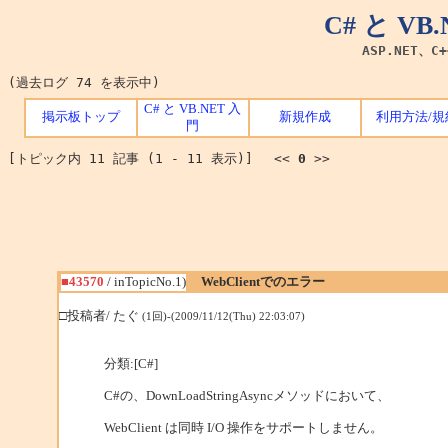
C# と V
ASP.NET、C
(過去ログ 74 を表示中)
C# と VB.NET 入
掲示板トップ
新規作成
利用方法/規
門
[トピック内 11 記事 (1 - 11 表示)] <<
0
>>
■43570
/ inTopicNo.1)
WebClientでのエラー
□投稿者/ たぐ
(1回)-(2009/11/12(Thu) 22:03:07)
分類:[C#]
C#の、DownLoadStringAsyncメソッドにおいて、
WebClient は同時 I/O 操作をサポートしません。