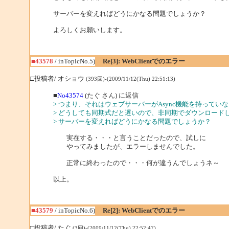
サーバーを変えればどうにかなる問題でしょうか？
よろしくお願いします。
■43578
/ inTopicNo.5)
Re[3]: WebClientでのエラー
□投稿者/ オショウ
(393回)-(2009/11/12(Thu) 22:51:13)
■
No43574
(たぐ さん) に返信
> つまり、それはウェブサーバーがAsync機能を持って
> どうしても同期式だと遅いので、非同期でダウンロード
> サーバーを変えればどうにかなる問題でしょうか？
実在する・・・と言うことだったので、試しに
やってみましたが、エラーしませんでした。
正常に終わったので・・・何が違うんでしょうネ～
以上。
■43579
/ inTopicNo.6)
Re[2]: WebClientでのエラー
□投稿者/ たぐ
(3回)-(2009/11/12(Thu) 22:52:47)