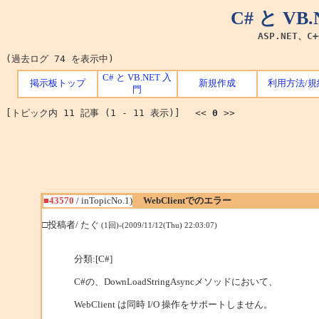
C# と V
ASP.NET、C
(過去ログ 74 を表示中)
C# と VB.NET 入
掲示板トップ
新規作成
利用方法/規
門
[トピック内 11 記事 (1 - 11 表示)] <<
0
>>
■43570
/ inTopicNo.1)
WebClientでのエラー
□投稿者/ たぐ
(1回)-(2009/11/12(Thu) 22:03:07)
分類:[C#]
C#の、DownLoadStringAsyncメソッドにおいて、
WebClient は同時 I/O 操作をサポートしません。