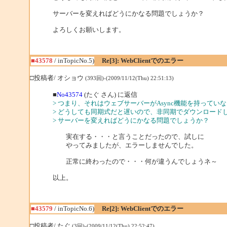
サーバーを変えればどうにかなる問題でしょうか？
よろしくお願いします。
■43578
/ inTopicNo.5)
Re[3]: WebClientでのエラー
□投稿者/ オショウ
(393回)-(2009/11/12(Thu) 22:51:13)
■
No43574
(たぐ さん) に返信
> つまり、それはウェブサーバーがAsync機能を持って
> どうしても同期式だと遅いので、非同期でダウンロード
> サーバーを変えればどうにかなる問題でしょうか？
実在する・・・と言うことだったので、試しに
やってみましたが、エラーしませんでした。
正常に終わったので・・・何が違うんでしょうネ～
以上。
■43579
/ inTopicNo.6)
Re[2]: WebClientでのエラー
□投稿者/ たぐ
(3回)-(2009/11/12(Thu) 22:52:47)