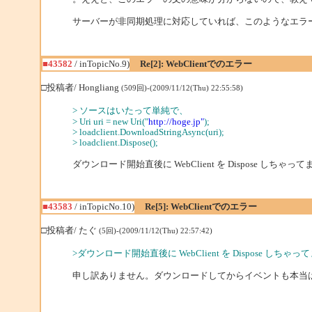
サーバーが非同期処理に対応していれば、このようなエラ
■43582
/ inTopicNo.9)
Re[2]: WebClientでのエラー
□投稿者/ Hongliang
(509回)-(2009/11/12(Thu) 22:55:58)
> ソースはいたって単純で、
> Uri uri = new Uri("
http://hoge.jp"
);
> loadclient.DownloadStringAsync(uri);
> loadclient.Dispose();
ダウンロード開始直後に WebClient を Dispose しちゃ
■43583
/ inTopicNo.10)
Re[5]: WebClientでのエラー
□投稿者/ たぐ
(5回)-(2009/11/12(Thu) 22:57:42)
>ダウンロード開始直後に WebClient を Dispose しち
申し訳ありません。ダウンロードしてからイベントも本当