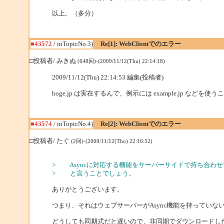
以上。（多分）
■43572
/ inTopicNo.3)
Re[1]: WebClientでのエラー
□投稿者/ みきぬ
(648回)-(2009/11/12(Thu) 22:14:18)
2009/11/12(Thu) 22:14:53 編集(投稿者)
hoge.jp は実在するんで、例示には example.jp など
■43574
/ inTopicNo.4)
Re[2]: WebClientでのエラー
□投稿者/ たぐ
(2回)-(2009/11/12(Thu) 22:16:52)
> Asyncに対応する機能をサーバーサイドで持ち合わ
> と言うことでしょう。
ありがとうございます。
つまり、それはウェブサーバーがAsync機能を持っていな
どうしても同期式だと遅いので、非同期でダウンロードし