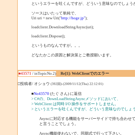
というエラーを吐くんですが、どういう意味なのでしょうか
ソースはいたって単純で、
Uri uri = new Uri("
http://hoge.jp"
);
loadclient.DownloadStringAsync(uri);
loadclient.Dispose();
というものなんですが。。。
どなたかこの原因と解決策とご教授願います。
■43571
/ inTopicNo.2)
Re[1]: WebClientでのエラー
□投稿者/ オショウ
(392回)-(2009/11/12(Thu) 22:12:01)
■
No43570
(たぐ さん) に返信
> C#の、DownLoadStringAsyncメソッドにおいて、
> WebClient は同時 I/O 操作をサポートしません。
> というエラーを吐くんですが、どういう意味なのでしょう
Asyncに対応する機能をサーバーサイドで持ち合わせ
と言うことでしょう。
Async機能使わないで、同期式で行って下さい。