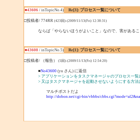
■43606
/ inTopicNo.4)
Re[3]: プロセス一覧について
□投稿者/ 774RR
(423回)-(2009/11/13(Fri) 12:38:31)
ならば「やらないほうがよいこと」なので、害があるこ
■43608
/ inTopicNo.5)
Re[1]: プロセス一覧について
□投稿者/ （報告）
(5回)-(2009/11/13(Fri) 12:54:20)
■
No43600
(yu さん) に返信
> アプリケーションをタスクマネージャのプロセス一
> 又はタスクマネージャを起動させないようにする方法
マルチポストだよ
http://dobon.net/cgi-bin/vbbbs/cbbs.cgi?mode=al2