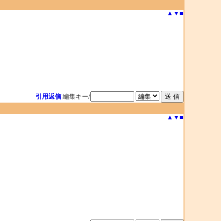
▲
▼
■
引用返信
編集キー/
▲
▼
■