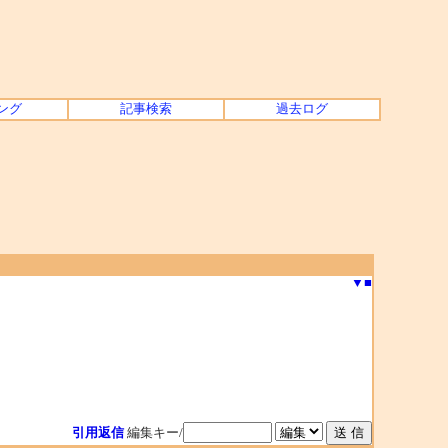
ング
記事検索
過去ログ
▼
■
引用返信
編集キー/