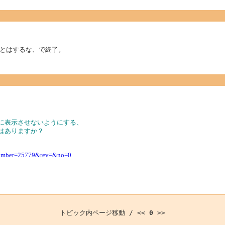
とはするな、で終了。
覧に表示させないようにする、
はありますか？
&namber=25779&rev=&no=0
トピック内ページ移動 / <<
0
>>