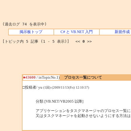
(過去ログ 74 を表示中)
掲示板トップ
C# と VB.NET 入門
新規作成
[トピック内 5 記事 (1 - 5 表示)] <<
0
>>
■43600
/ inTopicNo.1)
プロセス一覧について
□投稿者/ yu
(1回)-(2009/11/13(Fri) 12:10:57)
分類:[VB.NET/VB2005 以降]
アプリケーションをタスクマネージャのプロセス一覧に
又はタスクマネージャを起動させないようにする方法は