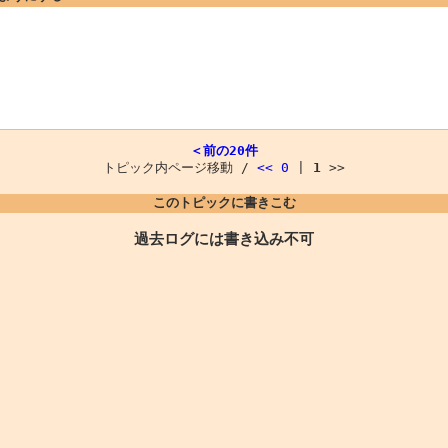
＜前の20件
トピック内ページ移動 /
<<
0
|
1
>>
このトピックに書きこむ
過去ログには書き込み不可