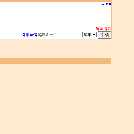
▲
▼
■
解決済み
引用返信
編集キー/