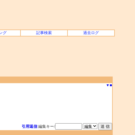
ング
記事検索
過去ログ
▼
■
引用返信
編集キー/