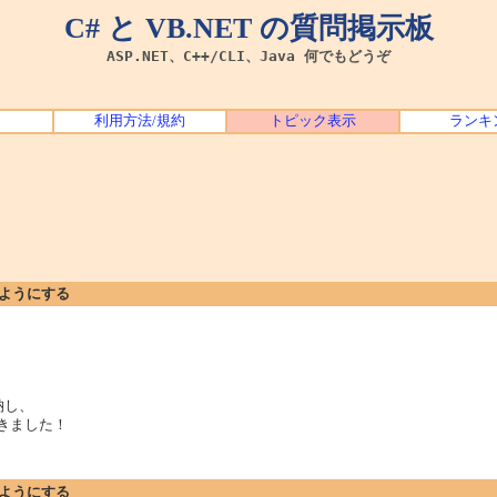
C# と VB.NET の質問掲示板
ASP.NET、C++/CLI、Java 何でもどうぞ
利用方法/規約
トピック表示
ランキ
くようにする
納し、
動きました！
くようにする