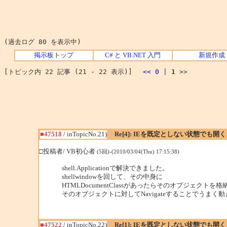
(過去ログ 80 を表示中)
掲示板トップ
C# と VB.NET 入門
新規作成
[トピック内 22 記事 (21 - 22 表示)]
<<
0
|
1
>>
■47518
/ inTopicNo.21)
Re[4]: IEを既定としない状態でも開
□投稿者/ VB初心者
(5回)-(2010/03/04(Thu) 17:15:38)
shell.Applicationで解決できました。
shellwindowを回して、その中身に
HTMLDocumentClassがあったらそのオブジェクトを格
そのオブジェクトに対してNavigateすることでうまく
■47522
/ inTopicNo.22)
Re[1]: IEを既定としない状態でも開