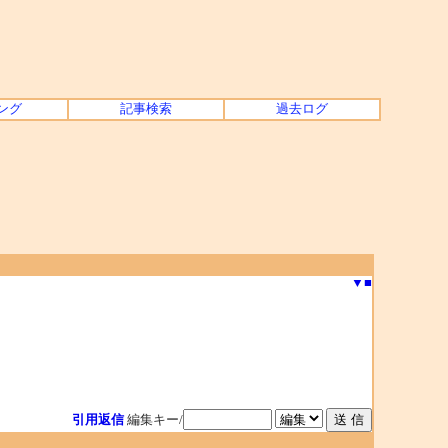
ング
記事検索
過去ログ
▼
■
引用返信
編集キー/