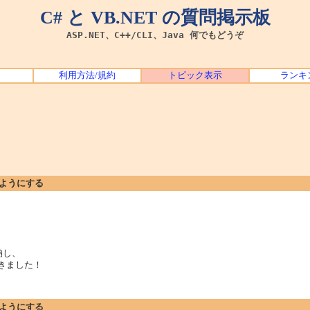
C# と VB.NET の質問掲示板
ASP.NET、C++/CLI、Java 何でもどうぞ
利用方法/規約
トピック表示
ランキ
くようにする
納し、
動きました！
くようにする