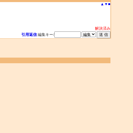
▲
▼
■
解決済み
引用返信
編集キー/