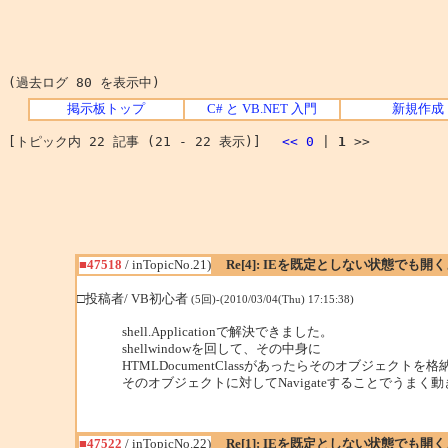
(過去ログ 80 を表示中)
掲示板トップ
C# と VB.NET 入門
新規作成
[トピック内 22 記事 (21 - 22 表示)]
<<
0
|
1
>>
■47518
/ inTopicNo.21)
Re[4]: IEを既定としない状態でも開
□投稿者/ VB初心者
(5回)-(2010/03/04(Thu) 17:15:38)
shell.Applicationで解決できました。
shellwindowを回して、その中身に
HTMLDocumentClassがあったらそのオブジェクトを格
そのオブジェクトに対してNavigateすることでうまく
■47522
/ inTopicNo.22)
Re[1]: IEを既定としない状態でも開