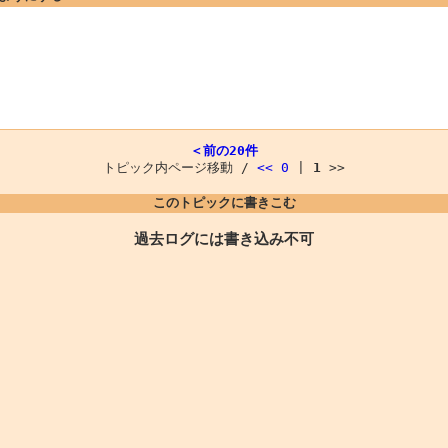
＜前の20件
トピック内ページ移動 /
<<
0
|
1
>>
このトピックに書きこむ
過去ログには書き込み不可