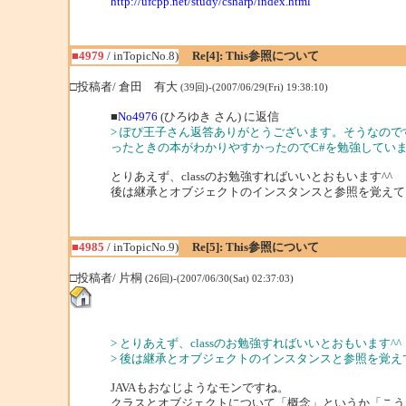
http://ufcpp.net/study/csharp/index.html
■4979
/ inTopicNo.8)
Re[4]: This参照について
□投稿者/ 倉田 有大
(39回)-(2007/06/29(Fri) 19:38:10)
■
No4976
(ひろゆき さん) に返信
> ぽぴ王子さん返答ありがとうございます。そうなので
ったときの本がわかりやすかったのでC#を勉強しています。D
とりあえず、classのお勉強すればいいとおもいます^^
後は継承とオブジェクトのインスタンスと参照を覚えてしま
■4985
/ inTopicNo.9)
Re[5]: This参照について
□投稿者/ 片桐
(26回)-(2007/06/30(Sat) 02:37:03)
> とりあえず、classのお勉強すればいいとおもいます^^
> 後は継承とオブジェクトのインスタンスと参照を覚えてし
JAVAもおなじようなモンですね。
クラスとオブジェクトについて「概念」というか「こう