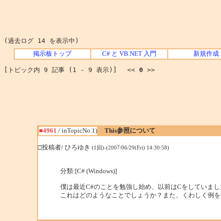
(過去ログ 14 を表示中)
掲示板トップ
C# と VB.NET 入門
新規作成
[トピック内 9 記事 (1 - 9 表示)] <<
0
>>
■4961
/ inTopicNo.1)
This参照について
□投稿者/ ひろゆき
(1回)-(2007/06/29(Fri) 14:30:58)
分類:[C# (Windows)]
僕は最近C#のことを勉強し始め、以前はCをしていまし
これはどのようなことでしょうか？また、くわしく例を