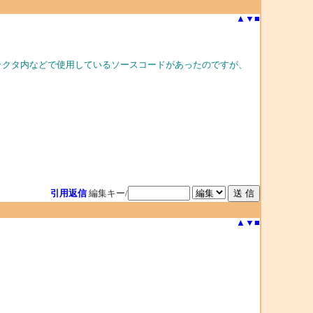
▲
▼
■
トラクタ内などで使用しているソースコードがあったのですが、
引用返信
編集キー/
▲
▼
■