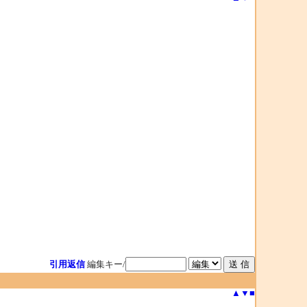
引用返信
編集キー/
▲
▼
■