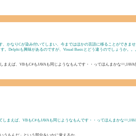
す、かなりCが染み付いてしまい、今まではほかの言語に移ることができません
elphiも興味があるのですが、Visual Basicとどう違うのでしょうか。。
えば、VBもC#もJAVAも同じようなもんです・・ってほんまかな^^;JAV
まえば、VBもC#もJAVAも同じようなもんです・・ってほんまかな^^;JA
いうもんだ」という部分をいかに覚えるか。