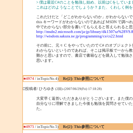
> 僕は最近C#のことを勉強し始め、以前はCをしてい
これはどのようなことでしょうか？また、くわしく例を
これだけだと「どこがわからないのか」がわからないで
this キーワードがわからないのであれば MSDN で調
中でわからない部分を書いてもらえると答えられると思
http://msdn2.microsoft.com/ja-jp/library/dk1507sz%28VS
http://wisdom.sakura.ne.jp/programming/cs/cs22.html
その前に、元々 C をやっていたので C# のオブジェク
わからないというのであれば、そこは掲示板で一から教
難かと思いますので、書店で書籍などを購入して勉強さ
思います。
■4974
/ inTopicNo.4)
Re[2]: This参照について
□投稿者/ ひろゆき
(2回)-(2007/06/29(Fri) 17:18:28)
大変早く返答いただきありがとうございます。また僕の
自分なりに理解できました今後も勉強を質問させていただくときも
た。
■4975
/ inTopicNo.5)
Re[2]: This参照について