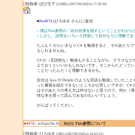
□投稿者/ ぽぴ王子
(228回)-(2007/06/29(Fri) 17:28:30)
■
No4974
(ひろゆき さん) に返信
> 僕はThis参照の「自分自身を指すということがわか
> しかし、説明をいろいろ拝借して自分なりに理解でき
たぶん C からいきなり C# を勉強すると、そのあたり
もしれませんね。
C# の（言語的な）勉強もさることながら、クラスなど
えておくといいかもしれないです。そこからたどっていくと
ことだったんだ！と理解できるかも。
自分は Java や Delphi のような言語も勉強していた
った書籍を紹介できないところが心苦しいですが、C# 
はそのあたりの考え方は外せないと思うので、何か（薄
頃な本を買って読んでみるのもいいでしょう。
がんばってください。
■4976
/ inTopicNo.6)
Re[3]: This参照について
□投稿者/ ひろゆき
(3回)-(2007/06/29(Fri) 18:03:25)