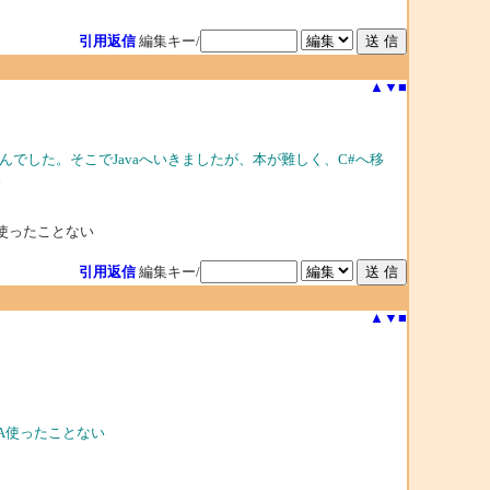
引用返信
編集キー/
▲
▼
■
でした。そこでJavaへいきましたが、本が難しく、C#へ移
。
A使ったことない
引用返信
編集キー/
▲
▼
■
VA使ったことない