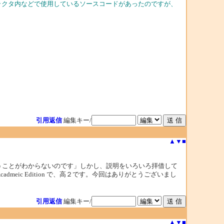
トラクタ内などで使用しているソースコードがあったのですが、
引用返信
編集キー/
▲
▼
■
うことがわからないのです」しかし、説明をいろいろ拝借して
dmeic Edition で、高２です。今回はありがとうございまし
引用返信
編集キー/
▲
▼
■