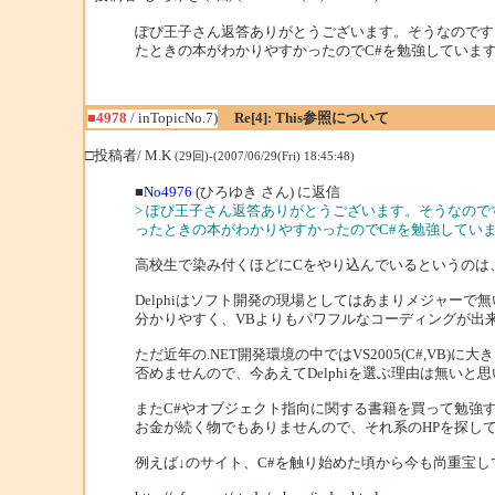
ぽぴ王子さん返答ありがとうございます。そうなのです、
たときの本がわかりやすかったのでC#を勉強しています。De
■4978
/ inTopicNo.7)
Re[4]: This参照について
□投稿者/ M.K
(29回)-(2007/06/29(Fri) 18:45:48)
■
No4976
(ひろゆき さん) に返信
> ぽぴ王子さん返答ありがとうございます。そうなので
ったときの本がわかりやすかったのでC#を勉強しています。D
高校生で染み付くほどにCをやり込んでいるというのは、
Delphiはソフト開発の現場としてはあまりメジャーで無
分かりやすく、VBよりもパワフルなコーディングが出
ただ近年の.NET開発環境の中ではVS2005(C#,VB)
否めませんので、今あえてDelphiを選ぶ理由は無いと
またC#やオブジェクト指向に関する書籍を買って勉強
お金が続く物でもありませんので、それ系のHPを探し
例えば↓のサイト、C#を触り始めた頃から今も尚重宝