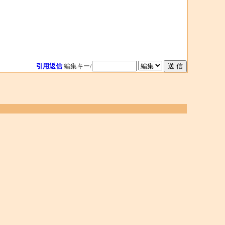
引用返信
編集キー/