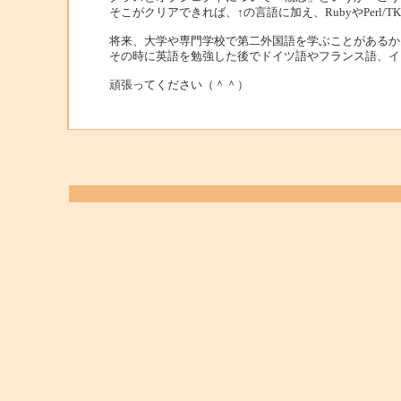
そこがクリアできれば、↑の言語に加え、RubyやPerl
将来、大学や専門学校で第二外国語を学ぶことがあるか
その時に英語を勉強した後でドイツ語やフランス語、イ
頑張ってください（＾＾）