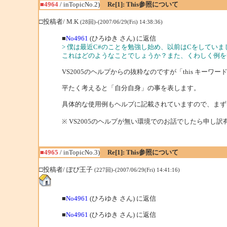
■4964
/ inTopicNo.2)
Re[1]: This参照について
□投稿者/ M.K
(28回)-(2007/06/29(Fri) 14:38:36)
■
No4961
(ひろゆき さん) に返信
> 僕は最近C#のことを勉強し始め、以前はCをしてい
これはどのようなことでしょうか？また、くわしく例を
VS2005のヘルプからの抜粋なのですが「this キ
平たく考えると「自分自身」の事を表します。
具体的な使用例もヘルプに記載されていますので、まず
※ VS2005のヘルプが無い環境でのお話でしたら申し
■4965
/ inTopicNo.3)
Re[1]: This参照について
□投稿者/ ぽぴ王子
(227回)-(2007/06/29(Fri) 14:41:16)
■
No4961
(ひろゆき さん) に返信
■
No4961
(ひろゆき さん) に返信