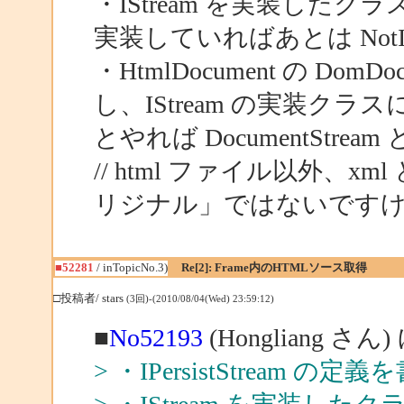
・IStream を実装したク
実装していればあとは NotIm
・HtmlDocument の DomDoc
し、IStream の実装クラスに
とやれば DocumentStr
// html ファイル以外、x
リジナル」ではないです
■52281
/ inTopicNo.3)
Re[2]: Frame内のHTMLソース取得
□投稿者/ stars
(3回)-(2010/08/04(Wed) 23:59:12)
■
No52193
(Hongliang さん
> ・IPersistStream の定