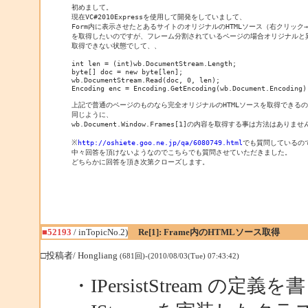
初めまして。

現在VC#2010Expressを使用して開発をしていまして、

Form内に表示させたとあるサイトのオリジナルのHTMLソース（右クリック
を取得したいのですが、フレーム分割されているページの場合オリジナルと異
取得できない状態でして、、

int len = (int)wb.DocumentStream.Length; 

byte[] doc = new byte[len]; 

wb.DocumentStream.Read(doc, 0, len); 

Encoding enc = Encoding.GetEncoding(wb.Document.Encoding);
上記で普通のページのものなら完全オリジナルのHTMLソースを取得できるの
同じように、

wb.Document.Window.Frames[1]の内容を取得する事は方法はありま
※
http://oshiete.goo.ne.jp/qa/6080749.html
でも質問しているので
中々回答を頂けないようなのでこちらでも質問させていただきました。

どちらかに回答を頂き次第クローズします。
■52193
/ inTopicNo.2)
Re[1]: Frame内のHTMLソース取得
□投稿者/ Hongliang
(681回)-(2010/08/03(Tue) 07:43:42)
・IPersistStream の定義