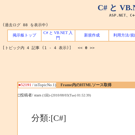
C# と V
ASP.NET、C
(過去ログ 88 を表示中)
C# と VB.NET 入
掲示板トップ
新規作成
利用方法/規
門
[トピック内 4 記事 (1 - 4 表示)] <<
0
>>
■52191
/ inTopicNo.1)
Frame内のHTMLソース取得
□投稿者/ stars
(1回)-(2010/08/03(Tue) 01:52:39)
分類:[C#]