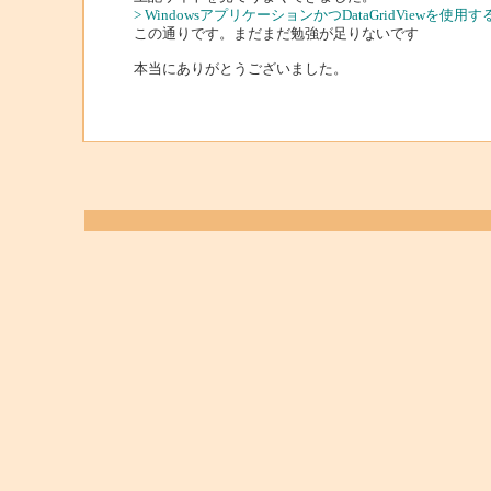
> WindowsアプリケーションかつDataGridViewを
この通りです。まだまだ勉強が足りないです
本当にありがとうございました。