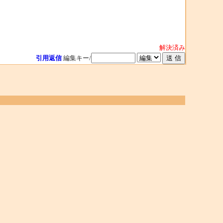
解決済み
引用返信
編集キー/