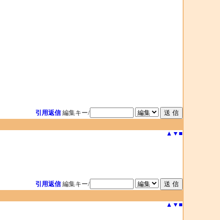
引用返信
編集キー/
▲
▼
■
引用返信
編集キー/
▲
▼
■