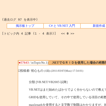
(過去ログ 97 を表示中)
掲示板トップ
C# と VB.NET 入門
新規作成
[トピック内 4 記事 (1 - 4 表示)] <<
0
>>
■57643
/ inTopicNo.1)
.NETでＧＲＩＤを使用した場合の桁
□投稿者/ 初心もの
(1回)-(2011/03/07(Mon) 17:54:01)
分類:[VB.NET/VB2005 以降]
VB.NETはまだ始めたばかりでよく分からないので教え
GRIDを使用していて、その中で使用している項目の桁数
maxlengthを使用すると文字数で制限はかかりますが