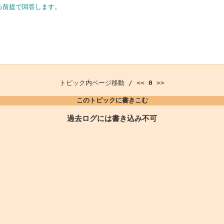
使用する前提で回答します。
トピック内ページ移動 / <<
0
>>
このトピックに書きこむ
過去ログには書き込み不可