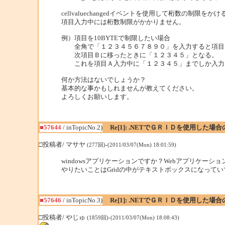
cellvaluechangedイベントを使用して桁数の制
項目入力中には桁数制限がかかりません。
例）項目を10BYTEで制限したい場合
全角で「１２３４５６７８９０」を入力すると項目Ａ
次項目Ｂに移ったときに「１２３４５」となる。
これを項目Ａ入力中に「１２３４５」までしか入力
何か方法はないでしょうか？
基本的な事かもしれませんが教えてください。
よろしくお願いします。
■57644
/ inTopicNo.2)
Re[1]: .NETでＧＲＩＤを使用した
□投稿者/ マサヤ
(277回)-(2011/03/07(Mon) 18:01:59)
windowsアプリケーションですか？Webアプリケーシ
やりたいことはGridの中がテキストボックスになってい
■57646
/ inTopicNo.3)
Re[1]: .NETでＧＲＩＤを使用した
□投稿者/ やじゅ
(1859回)-(2011/03/07(Mon) 18:08:43)