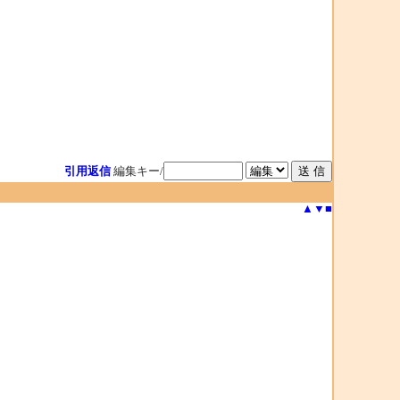
引用返信
編集キー/
▲
▼
■