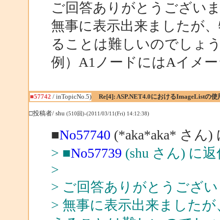
ご回答ありがとうござい
無事に表示出来ましたが、
ることは難しいのでしょ
例）A1ノードにはAイメ
■57742
/ inTopicNo.5)
Re[4]: ASP.NET4.0におけるImageListの使
□投稿者/ shu
(510回)-(2011/03/11(Fri) 14:12:38)
■
No57740
(*aka*aka* さん
> ■
No57739
(shu さん) に
>
> ご回答ありがとうござ
> 無事に表示出来ました