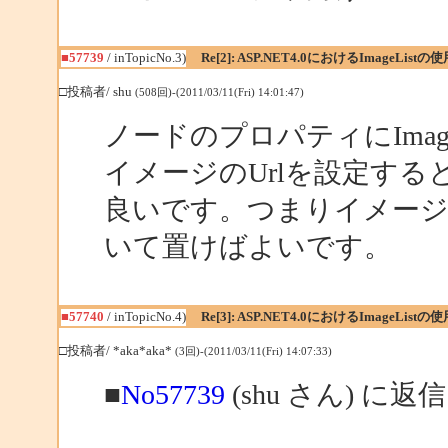
■57739
/ inTopicNo.3)
Re[2]: ASP.NET4.0におけるImageListの使
□投稿者/ shu
(508回)-(2011/03/11(Fri) 14:01:47)
ノードのプロパティにIma
イメージのUrlを設定する
良いです。つまりイメージ
いて置けばよいです。
■57740
/ inTopicNo.4)
Re[3]: ASP.NET4.0におけるImageListの使
□投稿者/ *aka*aka*
(3回)-(2011/03/11(Fri) 14:07:33)
■
No57739
(shu さん) に返信