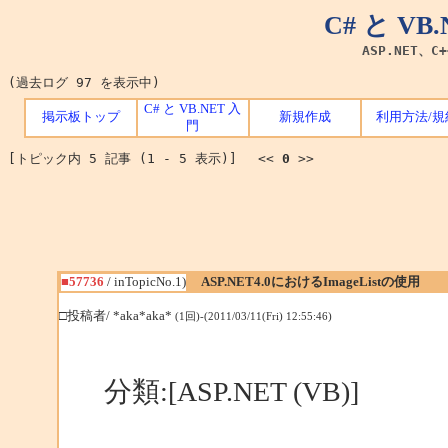
C# と V
ASP.NET、C
(過去ログ 97 を表示中)
C# と VB.NET 入
掲示板トップ
新規作成
利用方法/規
門
[トピック内 5 記事 (1 - 5 表示)] <<
0
>>
■57736
/ inTopicNo.1)
ASP.NET4.0におけるImageListの使用
□投稿者/ *aka*aka*
(1回)-(2011/03/11(Fri) 12:55:46)
分類:[ASP.NET (VB)]