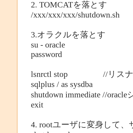
2. TOMCATを落とす
/xxx/xxx/xxx/shutdown.sh
3.オラクルを落とす
su - oracle
password
lsnrctl stop //リス
sqlplus / as sysdba
shutdown immediate //o
exit
4. rootユーザに変身し