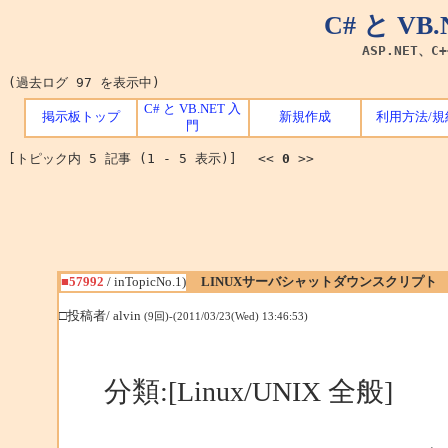
C# と V
ASP.NET、C
(過去ログ 97 を表示中)
C# と VB.NET 入
掲示板トップ
新規作成
利用方法/規
門
[トピック内 5 記事 (1 - 5 表示)] <<
0
>>
■57992
/ inTopicNo.1)
LINUXサーバシャットダウンスクリプト
□投稿者/ alvin
(9回)-(2011/03/23(Wed) 13:46:53)
分類:[Linux/UNIX 全般]