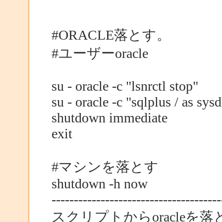
#ORACLE落とす。
#ユーザーoracle
su - oracle -c "lsnrctl stop"
su - oracle -c "sqlplus / as sys
shutdown immediate
exit
#マシンを落とす
shutdown -h now
--------------------------------------
スクリプトからoracle