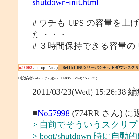
shutdown-init.html
# ウチも UPS の容量
た・・・
# ３時間保持できる容量の 
■58002
/ inTopicNo.5)
Re[4]: LINUXサーバシャットダウンスク
□投稿者/ alvin
(12回)-(2011/03/23(Wed) 15:25:25)
2011/03/23(Wed) 15:26:3
■
No57998
(774RR さん) 
> 自前でそういうスクリ
> boot/shutdown 時