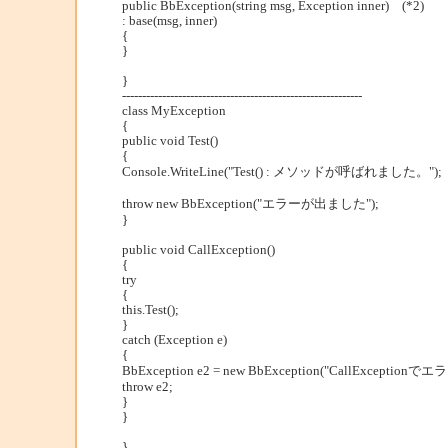
public BbException(string msg, Exception inner) (*2)
: base(msg, inner)
{
}
}
------------------------------------------------------------
class MyException
{
public void Test()
{
Console.WriteLine("Test() : メソッドが呼ばれました。");
throw new BbException("エラーが出ました"); 
}
public void CallException()
{
try
{
this.Test();
}
catch (Exception e)
{
BbException e2 = new BbException("CallExceptionで
throw e2;
}
}
}