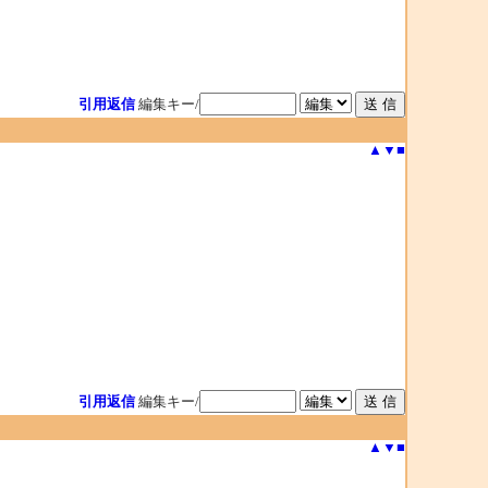
引用返信
編集キー/
▲
▼
■
引用返信
編集キー/
▲
▼
■