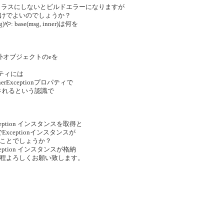
nを削除し派生クラスにしないとビルドエラーになりますが
けでよいのでしょうか？
や: base(msg, inner)は何を
と例外オブジェクトのeを
ロパティには
erExceptionプロパティで
納されるという認識で
Exception インスタンスを取得と
xceptionインスタンスが
るということでしょうか？
tion インスタンスが格納
程よろしくお願い致します。