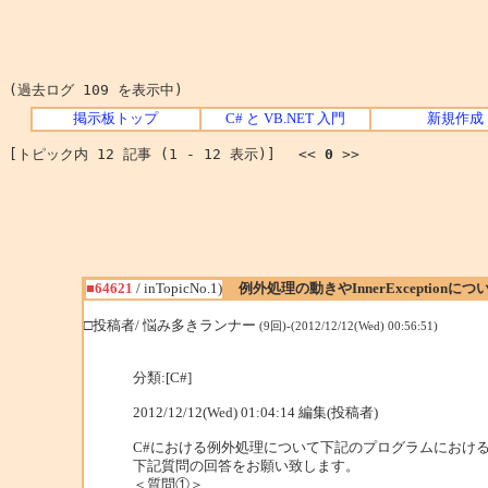
(過去ログ 109 を表示中)
掲示板トップ
C# と VB.NET 入門
新規作成
[トピック内 12 記事 (1 - 12 表示)] <<
0
>>
■64621
/ inTopicNo.1)
例外処理の動きやInnerExceptionにつ
□投稿者/ 悩み多きランナー
(9回)-(2012/12/12(Wed) 00:56:51)
分類:[C#]
2012/12/12(Wed) 01:04:14 編集(投稿者)
C#における例外処理について下記のプログラムにおけ
下記質問の回答をお願い致します。
＜質問①＞