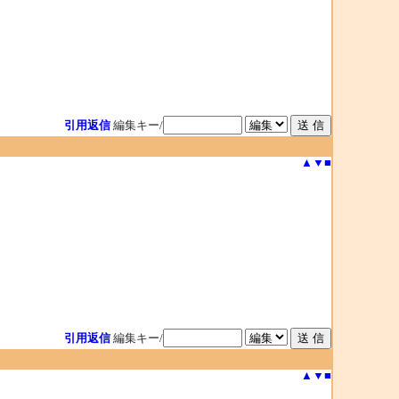
引用返信
編集キー/
▲
▼
■
引用返信
編集キー/
▲
▼
■