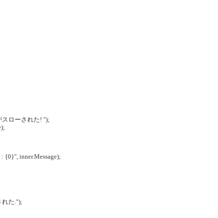
ion がスローされた! ");
);
: {0}", inner.Message);
された.");