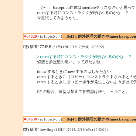
しかし、Exception自体はinterfaceクラスなの
catchする時にコンストラクタが呼ばれるのかな…？
今度試してみようかな。
■64629
/ inTopicNo.4)
Re[3]: 例外処理の動きやInnerExcept
□投稿者/ 774RR
(34回)-(2012/12/12(Wed) 12:06:22)
> catchする時にコンストラクタが呼ばれるのかな…？
値型と参照型の違い、って奴だよね。
throw するときに new するのはしかたない
catch するときに（コピー）コンストラクトされると 
catch するときにはコピー操作が発生しないよう参照
C# の場合、値型は禁止で参照型は許可、っつこと。
■64630
/ inTopicNo.5)
Re[4]: 例外処理の動きやInnerExcept
□投稿者/ howling
(142回)-(2012/12/12(Wed) 12:22:22)