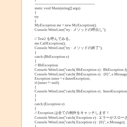
-----------------------------------------------------
static void Main(string[] args)
{
try
{
MyException me = new MyException();
Console.WriteLine("try : メソッドの呼出し");
// Test2 を呼んでみる。
me.CallException();
Console.WriteLine("try : メソッドの終了");
}
catch (BbException e)
{
// BbException
Console.WriteLine("catch( BbException e) : BbExcept
Console.WriteLine("catch( BbException e) : {0}", e.Message
Exception inner = e.InnerException;
if (inner != null)
{
Console.WriteLine("catch( BbException e) : InnerException 
}
}
catch (Exception e)
{
// Exception は全ての例外をキャッチします！
Console.WriteLine("catch( Exception e) : エラーがスロー
Console.WriteLine("catch( Exception e) : {0}", e.Message);
}