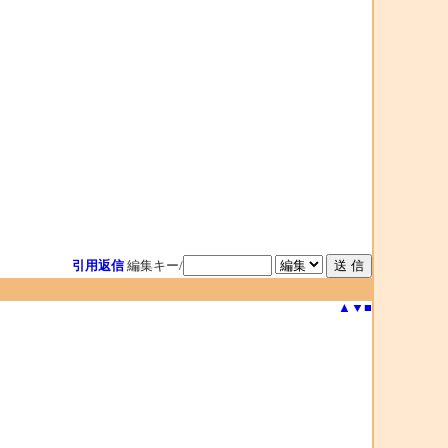
引用返信
編集キー/
▲
▼
■