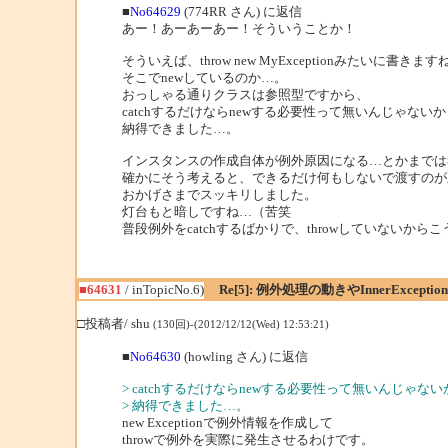
■
No64629
(774RR さん) に返信
あー！あーあーあー！そういうことか！
そういえば、throw new MyExceptionみたいに書きま
そこでnewしているのか…。
おっしゃる通りクラスは参照型ですから、
catchするだけならnewする必要性って無いんじゃな
納得できました…。
インスタンスの作成自体が例外原因になる…とかまでは
確かにそう考えると、できるだけ何もしないで渡すのが
おかげさまでスッキリしました。
灯台もと暗しですね…（苦笑
普段例外をcatchするばかりで、throwしていないから
■64631
/ inTopicNo.6)
Re[5]: 例外処理の動きやInnerExcept
□投稿者/ shu
(130回)-(2012/12/12(Wed) 12:53:21)
■
No64630
(howling さん) に返信
> catchするだけならnewする必要性って無いんじゃ
> 納得できました…。
new Exceptionで例外情報を作成して
throwで例外を実際に発生させるわけです。