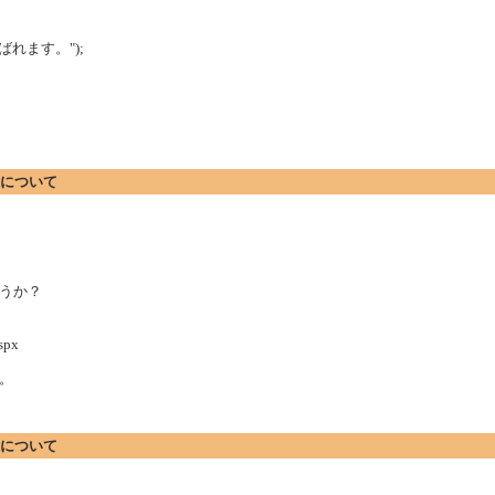
後に呼ばれます。");
ionについて
うか？
spx
。
ionについて