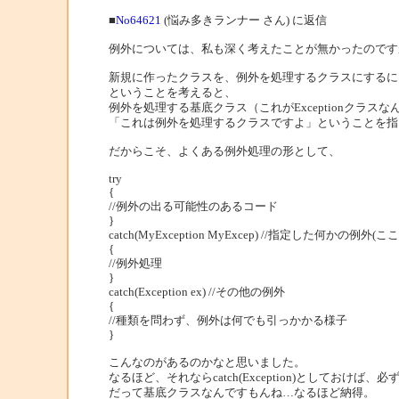
■
No64621
(悩み多きランナー さん) に返信
例外については、私も深く考えたことが無かったのです
新規に作ったクラスを、例外を処理するクラスにするに
ということを考えると、
例外を処理する基底クラス（これがExceptionクラス
「これは例外を処理するクラスですよ」ということを指
だからこそ、よくある例外処理の形として、
try
{
//例外の出る可能性のあるコード
}
catch(MyException MyExcep) //指定した何かの例外
{
//例外処理
}
catch(Exception ex) //その他の例外
{
//種類を問わず、例外は何でも引っかかる様子
}
こんなのがあるのかなと思いました。
なるほど、それならcatch(Exception)としておけ
だって基底クラスなんですもんね…なるほど納得。