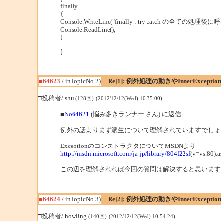
finally
{
Console.WriteLine("finally : try catch の全ての処理
Console.ReadLine();
}
}
■64623
/ inTopicNo.2)
Re[1]: 例外処理の動きやInnerExcept
□投稿者/ shu
(128回)-(2012/12/12(Wed) 10:35:00)
■
No64621
(悩み多きランナー さん) に返信
例外の話よりまず派生について理解されていますでしょ
ExceptionのコンストラクタについてMSDNより
http://msdn.microsoft.com/ja-jp/library/804f22sf
(v=vs.80).a
この辺を理解されれば今回の質問は解決すると思います
■64624
/ inTopicNo.3)
Re[2]: 例外処理の動きやInnerExcept
□投稿者/ howling
(140回)-(2012/12/12(Wed) 10:54:24)