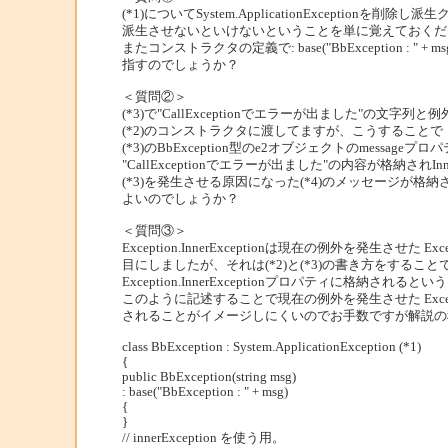
(*1)についてSystem.ApplicationExceptio
派生させないといけないということを単に覚えておくだ
またコンストラクタの定義で: base("BbException : " + msg)
指すのでしょうか？
＜質問②＞
(*3)で"CallExceptionでエラーが出ました"の文字列
(*2)のコンストラクタに渡してますが、こうすることで
(*3)のBbException型のe2オブジェクトのmessageプ
"CallExceptionでエラーが出ました"の内容が格納されInn
(*3)を発生させる原因になった(*4)のメッセージが格
よいのでしょうか？
＜質問③＞
Exception.InnerExceptionは現在の例外を発生させた 
目にしましたが、それは(*2)と(*3)の書き方をすることでE
Exception.InnerExceptionプロパティに格納され
このように記述することで現在の例外を発生させた Excep
されることがイメージしにくいのでお手数ですが解説の
class BbException : System.ApplicationException (*1)
{
public BbException(string msg)
: base("BbException : " + msg)
{
}
// innerException を使う用。