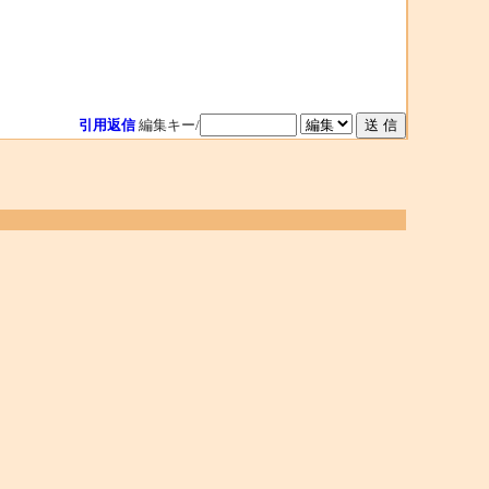
引用返信
編集キー/