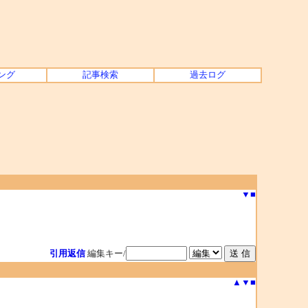
ング
記事検索
過去ログ
▼
■
引用返信
編集キー/
▲
▼
■