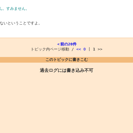
ん。すみません。
ないということですよ。
＜前の20件
トピック内ページ移動 /
<<
0
|
1
>>
このトピックに書きこむ
過去ログには書き込み不可