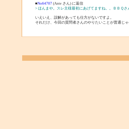
■
No64707
(Ante さん) に返信
> ほんまや。スレ主様最初にあげてますね。。ＢＢＱさ
いえいえ、誤解があっても仕方がないですよ。
それだけ、今回の質問者さんのやりたいことが普通じゃ