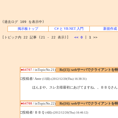
(過去ログ 109 を表示中)
掲示板トップ
C# と VB.NET 入門
新規作成
[トピック内 22 記事 (21 - 22 表示)]
<<
0
|
1
>>
■64707
/ inTopicNo.21)
Re[15]: webサーバでクライアント
□投稿者/ Ante
(13回)-(2012/12/20(Thu) 16:38:31)
ほんまや。スレ主様最初にあげてますね。。ＢＢＱさん
■64708
/ inTopicNo.22)
Re[16]: webサーバでクライアント
□投稿者/ ＢＢＱ
(4回)-(2012/12/20(Thu) 16:46:12)