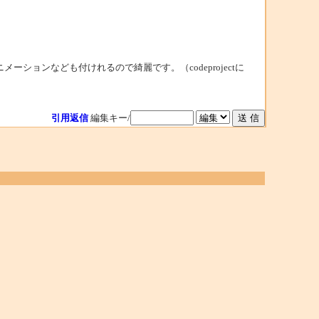
ョンなども付けれるので綺麗です。（codeprojectに
引用返信
編集キー/