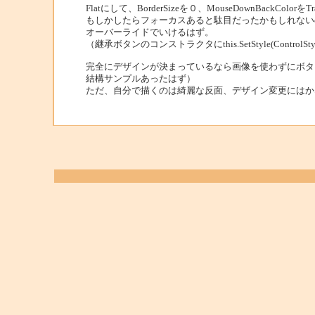
Flatにして、BorderSizeを０、MouseDownBackColorをTr
もしかしたらフォーカスあると駄目だったかもしれないので、その
オーバーライドでいけるはず。
（継承ボタンのコンストラクタにthis.SetStyle(ControlSt
完全にデザインが決まっているなら画像を使わずにボタン
結構サンプルあったはず）
ただ、自分で描くのは綺麗な反面、デザイン変更にはか