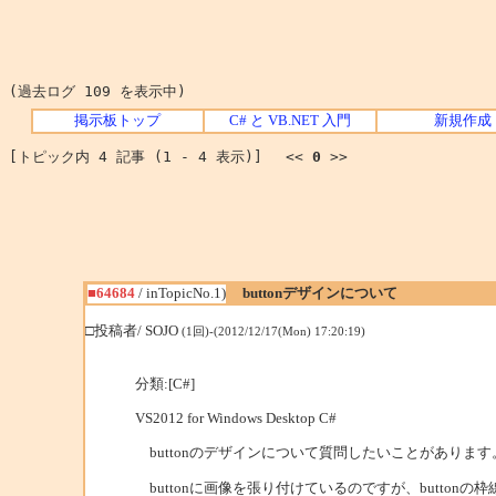
(過去ログ 109 を表示中)
掲示板トップ
C# と VB.NET 入門
新規作成
[トピック内 4 記事 (1 - 4 表示)] <<
0
>>
■64684
/ inTopicNo.1)
buttonデザインについて
□投稿者/ SOJO
(1回)-(2012/12/17(Mon) 17:20:19)
分類:[C#]
VS2012 for Windows Desktop C#
buttonのデザインについて質問したいことがあります
buttonに画像を張り付けているのですが、butto