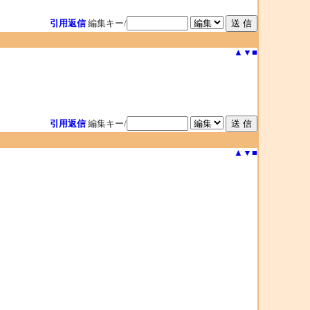
引用返信
編集キー/
▲
▼
■
引用返信
編集キー/
▲
▼
■