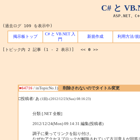
C# と V
ASP.NET、C
(過去ログ 109 を表示中)
C# と VB.NET 入
掲示板トップ
新規作成
利用方法/規
門
[トピック内 2 記事 (1 - 2 表示)] <<
0
>>
■64716
/ inTopicNo.1)
削除されないのでタイトル変更
□投稿者/ あ
(1回)-(2012/12/23(Sun) 08:16:23)
分類:[.NET 全般]
2012/12/24(Mon) 09:14:31 編集(投稿者)
調子に乗ってリンクを貼り付け。
なぜかアクセスブロックが解除されていて古川章人が回答