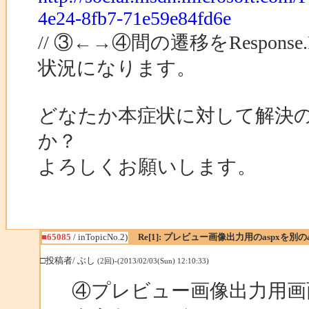
4e24-8fb7-71e59e84fd6e
// ③←→④間の遷移をRespons
状況になります。
どなたか本症状に対して解決
か？
よろしくお願いします。
■65085
/ inTopicNo.2)
Re[1]: プレビュー画像出力用のaspxを別
□投稿者/ ぶし
(2回)-(2013/02/03(Sun) 12:10:33)
④プレビュー画像出力用画面（out