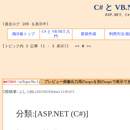
C# と V
ASP.NET、C
(過去ログ 109 を表示中)
C# と VB.NET 入
掲示板トップ
新規作成
利用方法/規
門
[トピック内 3 記事 (1 - 3 表示)] <<
0
>>
■65084
/ inTopicNo.1)
プレビュー画像出力用のaspxを別のaspxで表示で
□投稿者/ ぶし
(1回)-(2013/02/03(Sun) 12:05:07)
分類:[ASP.NET (C#)]