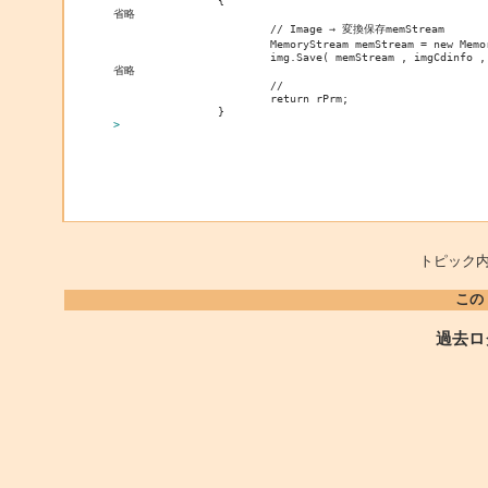
		{

省略

			// Image → 変換保存memStream

			MemoryStream memStream = new MemoryStream();

			img.Save( memStream , imgCdinfo , encPrms );

省略

			//

			return rPrm;

> 
トピック内
この
過去ロ