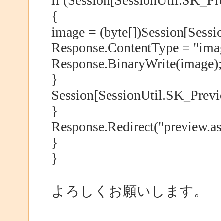
if (Session[SessionUtil.SK_Pr
{
image = (byte[])Session[Sess
Response.ContentType = "ima
Response.BinaryWrite(image)
}
Session[SessionUtil.SK_Previ
}
Response.Redirect("preview.as
}
}
よろしくお願いします。