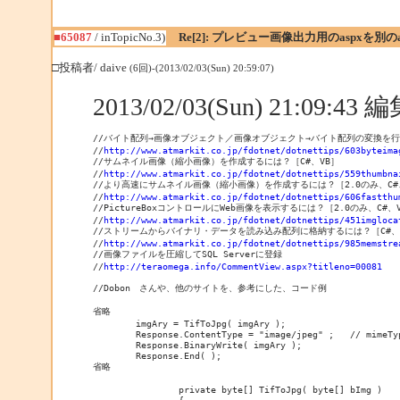
■65087
/ inTopicNo.3)
Re[2]: プレビュー画像出力用のaspxを別
□投稿者/ daive
(6回)-(2013/02/03(Sun) 20:59:07)
2013/02/03(Sun) 21:09:4
//バイト配列→画像オブジェクト／画像オブジェクト→バイト配列の変換を行う
//
http://www.atmarkit.co.jp/fdotnet/dotnettips/603byteima
//サムネイル画像（縮小画像）を作成するには？［C#、VB］

//
http://www.atmarkit.co.jp/fdotnet/dotnettips/559thumbna
//より高速にサムネイル画像（縮小画像）を作成するには？［2.0のみ、C#、
//
http://www.atmarkit.co.jp/fdotnet/dotnettips/606fastthu
//PictureBoxコントロールにWeb画像を表示するには？［2.0のみ、C#、V
//
http://www.atmarkit.co.jp/fdotnet/dotnettips/451imgloca
//ストリームからバイナリ・データを読み込み配列に格納するには？［C#、V
//
http://www.atmarkit.co.jp/fdotnet/dotnettips/985memstre
//画像ファイルを圧縮してSQL Serverに登録

//
http://teraomega.info/CommentView.aspx?titleno=00081
//Dobon　さんや、他のサイトを、参考にした、コード例

省略

	imgAry = TifToJpg( imgAry );

	Response.ContentType = "image/jpeg" ;	// mimeType;

	Response.BinaryWrite( imgAry );

	Response.End( );

省略

		private byte[] TifToJpg( byte[] bImg )
