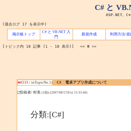
C# と V
ASP.NET、C
(過去ログ 17 を表示中)
C# と VB.NET 入
掲示板トップ
新規作成
利用方法/規
門
[トピック内 18 記事 (1 - 18 表示)] <<
0
>>
■6535
/ inTopicNo.1)
C# 電卓アプリ作成について
□投稿者/ 村美
(1回)-(2007/08/17(Fri) 15:33:46)
分類:[C#]