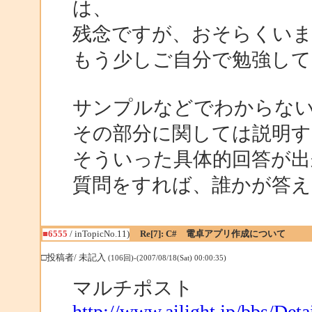
は、
残念ですが、おそらくい
もう少しご自分で勉強して
サンプルなどでわからな
その部分に関しては説明す
そういった具体的回答が出
質問をすれば、誰かが答
■6555
/ inTopicNo.11)
Re[7]: C# 電卓アプリ作成について
□投稿者/ 未記入
(106回)-(2007/08/18(Sat) 00:00:35)
マルチポスト
http://www.ailight.jp/bbs/De