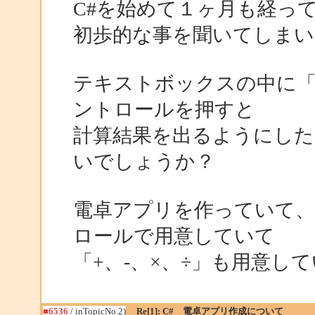
C#を始めて１ヶ月も経っ
初歩的な事を聞いてしまい
テキストボックスの中に「1
ントロールを押すと
計算結果を出るようにし
いでしょうか？
電卓アプリを作っていて、
ロールで用意していて
「+、-、×、÷」も用意し
■6536
/ inTopicNo.2)
Re[1]: C# 電卓アプリ作成について