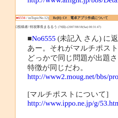
■6556
/ inTopicNo.12)
Re[8]: C# 電卓アプリ作成について
□投稿者/ 特攻隊長まるるう
(79回)-(2007/08/18(Sat) 00:31:47)
■
No6555
(未記入 さん) に
あー。それがマルチポス
どっかで同じ問題が出題
特徴が同じだわ。
http://www2.moug.net/bbs/p
[マルチポストについて]
http://www.ippo.ne.jp/g/53.ht