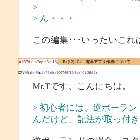
>
> ん・・・
この編集･･･いったいこ
■6579
/ inTopicNo.18)
Re[12]: C# 電卓アプリ作成について
□投稿者/
Mr.T
(78回)-(2007/08/19(Sun) 01:36:13)
Mr.Tです、こんにちは。
> 初心者には、逆ポーラ
んだけど、記法が取っ付