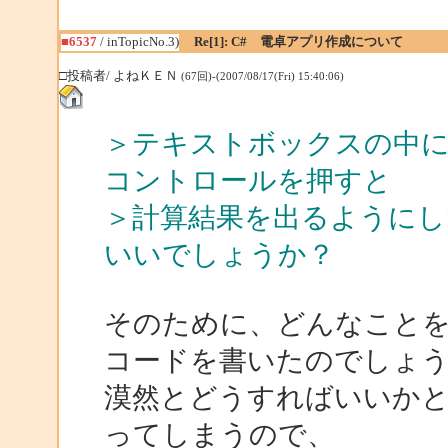
■6537
/ inTopicNo.3)
Re[1]: C# 電卓アプリ作成について
□投稿者/ よねＫＥＮ
(67回)-(2007/08/17(Fri) 15:40:06)
＞テキストボックスの中に「
コントロールを押すと
＞計算結果を出るように
いいでしょうか？
そのために、どんなこと
コードを書いたのでしょ
漠然とどうすればいいか
ってしまうので、