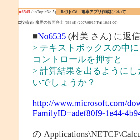
■6545
/ inTopicNo.5)
Re[1]: C# 電卓アプリ作成について
□投稿者/ 魔界の仮面弁士
(383回)-(2007/08/17(Fri) 16:31:00)
■
No6535
(村美 さん) に返
> テキストボックスの中に「
コントロールを押すと
> 計算結果を出るように
いでしょうか？
http://www.microsoft.com/dow
FamilyID=adef80f9-1e44-4b9
の Applications\NETCF\Ca