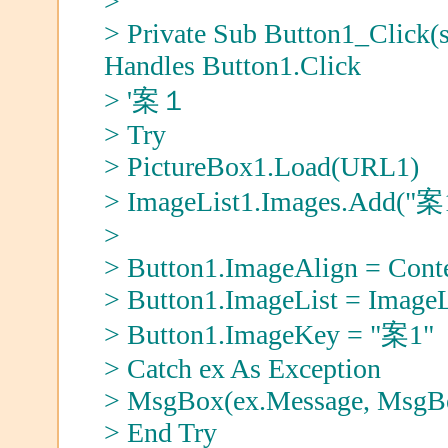
>
> Private Sub Button1_Click(s
Handles Button1.Click
> '案１
> Try
> PictureBox1.Load(URL1)
> ImageList1.Images.Add("案1
>
> Button1.ImageAlign = Cont
> Button1.ImageList = ImageL
> Button1.ImageKey = "案1"
> Catch ex As Exception
> MsgBox(ex.Message, MsgBox
> End Try