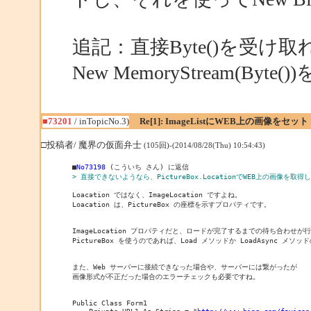
追記：直接Byte()を受け取
New MemoryStream(B
■73201
/ inTopicNo.3)
Re[1]: ImageListにWEB上の画像をセット
□投稿者/ 魔界の仮面弁士
(105回)-(2014/08/28(Thu) 10:54:43)
■
No73198
> 直接できないようなら、PictureBox.LocationでWEB上の画像を取得
Loacation ではなく、ImageLocation ですよね。

Loacation は、PictureBox の座標を示すプロパティです。

ImageLocation プロパティだと、ロードが完了するまでの待ち合わせが行
PictureBox を使うのであれば、Load メソッドか LoadAsync メソ
また、Web サーバーに接続できなった場合や、サーバーには繋がったが

画像形式が不正だった場合のエラーチェックも必要ですね。

Public Class Form1

    Private URL1 As String = "
http://www.bing.com/favicon