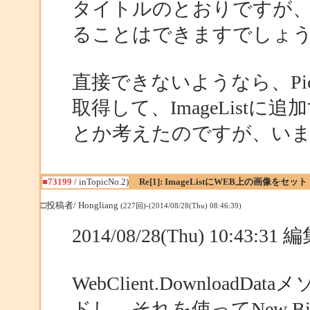
タイトルのとおりですが、im
ることはできますでしょ
直接できないようなら、Pictur
取得して、ImageListに
とか考えたのですが、い
■73199
/ inTopicNo.2)
Re[1]: ImageListにWEB上の画像をセット
□投稿者/ Hongliang
(227回)-(2014/08/28(Thu) 08:46:39)
2014/08/28(Thu) 10:43:3
WebClient.Download
ドし、それを使ってNew B