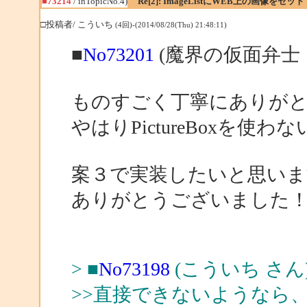
■73214
/ inTopicNo.4)
Re[2]: ImageListにWEB上の画像をセット
□投稿者/ こういち
(4回)-(2014/08/28(Thu) 21:48:11)
■
No73201
(魔界の仮面弁士 
ものすごく丁寧にありが
やはりPictureBoxを
案３で実装したいと思いま
ありがとうございました
> ■
No73198
(こういち さん
>>直接できないようなら、Pict