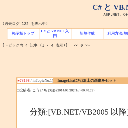
C# と V
ASP.NET、C
(過去ログ 122 を表示中)
C# と VB.NET 入
掲示板トップ
新規作成
利用方法/規
門
[トピック内 4 記事 (1 - 4 表示)] <<
0
>>
■73198
/ inTopicNo.1)
ImageListにWEB上の画像をセット
□投稿者/ こういち
(3回)-(2014/08/28(Thu) 00:48:22)
分類:[VB.NET/VB2005 以