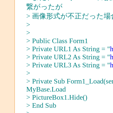
繋がったが
> 画像形式が不正だった
>
>
> Public Class Form1
> Private URL1 As String = "
h
> Private URL2 As String = "
h
> Private URL3 As String = "
h
>
> Private Sub Form1_Load(sen
MyBase.Load
> PictureBox1.Hide()
> End Sub