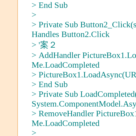
> End Sub
>
> Private Sub Button2_Click(s
Handles Button2.Click
> '案２
> AddHandler PictureBox1.L
Me.LoadCompleted
> PictureBox1.LoadAsync(U
> End Sub
> Private Sub LoadCompleted(
System.ComponentModel.Asy
> RemoveHandler PictureBox
Me.LoadCompleted
>