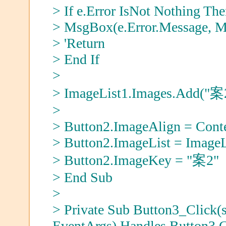
> If e.Error IsNot Nothing Th
> MsgBox(e.Error.Message, Ms
> 'Return
> End If
>
> ImageList1.Images.Add("案2
>
> Button2.ImageAlign = Cont
> Button2.ImageList = ImageL
> Button2.ImageKey = "案2"
> End Sub
>
> Private Sub Button3_Click(s
EventArgs) Handles Button3.C