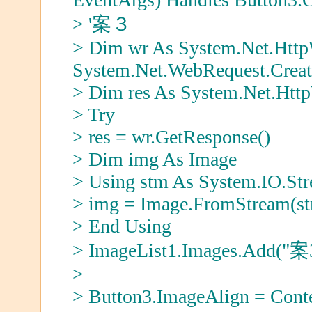
> '案３
> Dim wr As System.Net.Htt
System.Net.WebRequest.Crea
> Dim res As System.Net.Htt
> Try
> res = wr.GetResponse()
> Dim img As Image
> Using stm As System.IO.Str
> img = Image.FromStream(s
> End Using
> ImageList1.Images.Add("案3
>
> Button3.ImageAlign = Cont