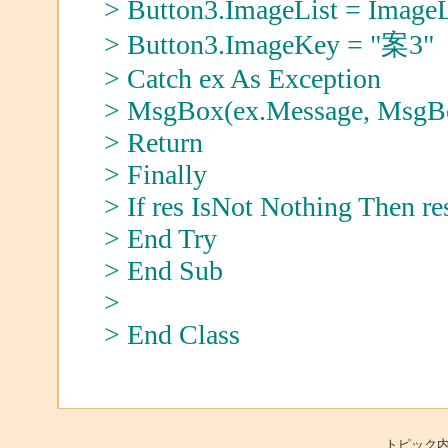
> Button3.ImageList = ImageL
> Button3.ImageKey = "案3"
> Catch ex As Exception
> MsgBox(ex.Message, MsgBox
> Return
> Finally
> If res IsNot Nothing Then re
> End Try
> End Sub
>
> End Class
トピック内