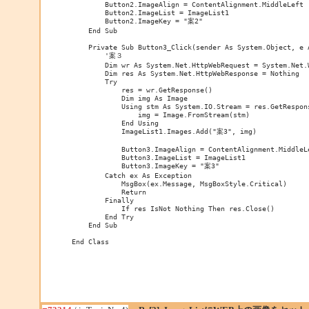
        Button2.ImageAlign = ContentAlignment.MiddleLeft

        Button2.ImageList = ImageList1

        Button2.ImageKey = "案2"

    End Sub

    Private Sub Button3_Click(sender As System.Object, e 
        '案３

        Dim wr As System.Net.HttpWebRequest = System.Net.W
        Dim res As System.Net.HttpWebResponse = Nothing

        Try

            res = wr.GetResponse()

            Dim img As Image

            Using stm As System.IO.Stream = res.GetRespons
                img = Image.FromStream(stm)

            End Using

            ImageList1.Images.Add("案3", img)

            Button3.ImageAlign = ContentAlignment.MiddleLe
            Button3.ImageList = ImageList1

            Button3.ImageKey = "案3"

        Catch ex As Exception

            MsgBox(ex.Message, MsgBoxStyle.Critical)

            Return

        Finally

            If res IsNot Nothing Then res.Close()

        End Try

    End Sub

End Class