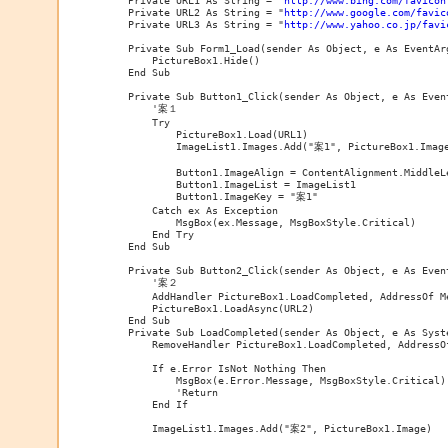
    Private URL2 As String = "
http://www.google.com/favic
    Private URL3 As String = "
http://www.yahoo.co.jp/favi
    Private Sub Form1_Load(sender As Object, e As EventArg
        PictureBox1.Hide()

    End Sub

    Private Sub Button1_Click(sender As Object, e As Event
        '案１

        Try

            PictureBox1.Load(URL1)

            ImageList1.Images.Add("案1", PictureBox1.Image
            Button1.ImageAlign = ContentAlignment.MiddleLe
            Button1.ImageList = ImageList1

            Button1.ImageKey = "案1"

        Catch ex As Exception

            MsgBox(ex.Message, MsgBoxStyle.Critical)

        End Try

    End Sub

    Private Sub Button2_Click(sender As Object, e As Event
        '案２

        AddHandler PictureBox1.LoadCompleted, AddressOf Me
        PictureBox1.LoadAsync(URL2)

    End Sub

    Private Sub LoadCompleted(sender As Object, e As Syst
        RemoveHandler PictureBox1.LoadCompleted, AddressOf
        If e.Error IsNot Nothing Then

            MsgBox(e.Error.Message, MsgBoxStyle.Critical)

            'Return

        End If

        ImageList1.Images.Add("案2", PictureBox1.Image)
