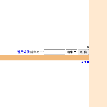
0
引用返信
編集キー/
▲
▼
■