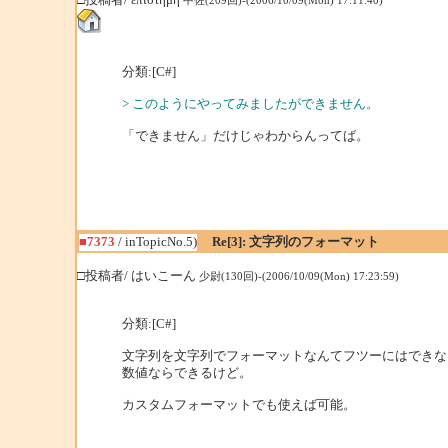
中佐(209回)-(2006/10/09(Mon) 17:11:40)
分類:[C#]
> このようにやってみましたができません。
「できません」だけじゃわからんってば。
■7373
/ inTopicNo.5)
Re[3]: 文字列のフォーマット
□投稿者/ はいこーん
少尉(130回)-(2006/10/09(Mon) 17:23:59)
分類:[C#]
文字列を文字列でフォーマットなんてフツーにはできな
数値ならできるけど。
カスタムフォーマットでも使えば可能。