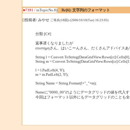
■7391
/ inTopicNo.8)
Re[6]: 文字列のフォーマット
□投稿者/ みやせ
二等兵(18回)-(2006/10/10(Tue) 16:23:05)
分類:[C#]
返事遅くなりましたが
επιστημηさん、はいこーんさん、だくさんアドバイス
String l = Convert.ToString(DataGridView.Rows[cr].Cells[0]
String m = Convert.ToString(DataGridView.Rows[cr].Cells[1]
l = l.PadLeft(4, '0');
m = m.PadLeft(2, '0');
String Name = String.Format(l+"_"+m);
Nameに"0000_00"のようにデータグリッドの値を代
今回はフォーマット以外にもデータグリッドのことも全