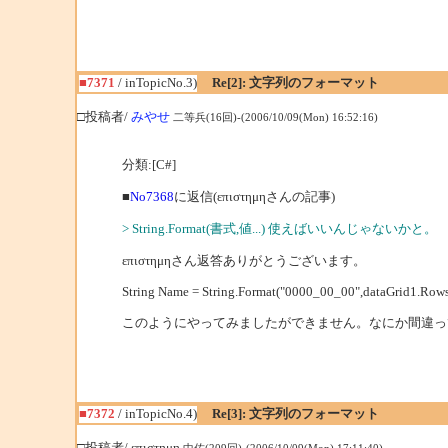
■7371
/ inTopicNo.3)
Re[2]: 文字列のフォーマット
□投稿者/
みやせ
二等兵(16回)-(2006/10/09(Mon) 16:52:16)
分類:[C#]
■
No7368
に返信(επιστημηさんの記事)
> String.Format(書式,値...) 使えばいいんじゃないかと。
επιστημηさん返答ありがとうございます。
String Name = String.Format("0000_00_00",dataGrid1.Rows[cr
このようにやってみましたができません。なにか間違っ
■7372
/ inTopicNo.4)
Re[3]: 文字列のフォーマット
□投稿者/ επιστημη