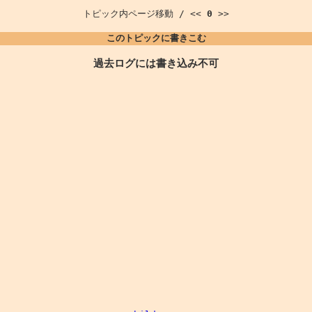
トピック内ページ移動 / <<
0
>>
このトピックに書きこむ
過去ログには書き込み不可