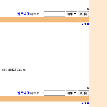
0
引用返信
編集キー/
▲
▼
■
cr].Cells[2].Value);
0
引用返信
編集キー/
▲
▼
■