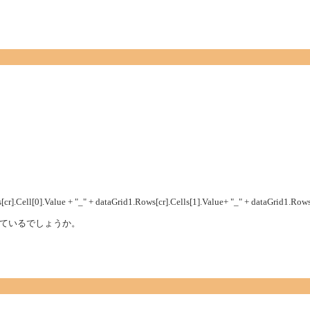
].Cell[0].Value + "_" + dataGrid1.Rows[cr].Cells[1].Value+ "_" + dataGrid1.Rows[
ているでしょうか。