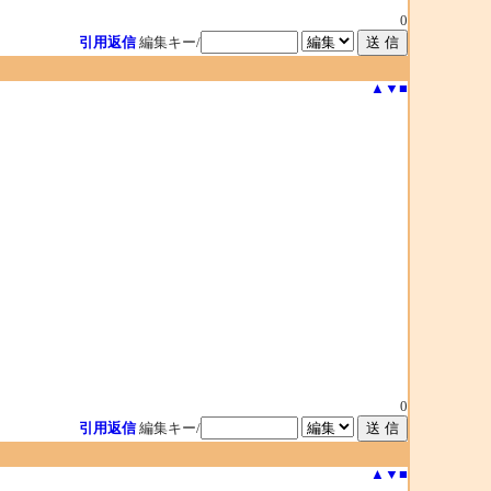
0
引用返信
編集キー/
▲
▼
■
0
引用返信
編集キー/
▲
▼
■