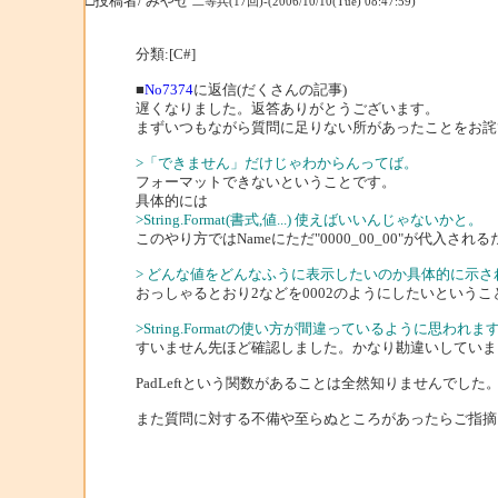
□投稿者/ みやせ
二等兵(17回)-(2006/10/10(Tue) 08:47:59)
分類:[C#]
■
No7374
に返信(だくさんの記事)
遅くなりました。返答ありがとうございます。
まずいつもながら質問に足りない所があったことをお詫
>「できません」だけじゃわからんってば。
フォーマットできないということです。
具体的には
>String.Format(書式,値...) 使えばいいんじゃないかと。
このやり方ではNameにただ"0000_00_00"が代入され
> どんな値をどんなふうに表示したいのか具体的に示さ
おっしゃるとおり2などを0002のようにしたいというこ
>String.Formatの使い方が間違っているように思われま
すいません先ほど確認しました。かなり勘違いしていま
PadLeftという関数があることは全然知りませんで
また質問に対する不備や至らぬところがあったらご指摘