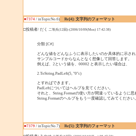
■7374
/ inTopicNo.6)
Re[4]: 文字列のフォーマット
□投稿者/ だく
二等兵(12回)-(2006/10/09(Mon) 17:42:38)
分類:[C#]
どんな値をどんなふうに表示したいのか具体的に示され
サンプルコードからなんとなく想像して回答します。
例えば、2という値を、00002 と表示したい場合は、
2.ToString.PadLeft(5, "0"c)
とすればできます。
PadLeftについてはヘルプを見てください。
それと、String.Formatの使い方が間違っているよう
String.Formatのヘルプをもう一度確認してみてください
■7379
/ inTopicNo.7)
Re[5]: 文字列のフォーマット