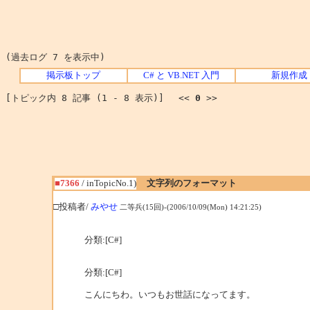
(過去ログ 7 を表示中)
掲示板トップ
C# と VB.NET 入門
新規作成
[トピック内 8 記事 (1 - 8 表示)] <<
0
>>
■7366
/ inTopicNo.1)
文字列のフォーマット
□投稿者/
みやせ
二等兵(15回)-(2006/10/09(Mon) 14:21:25)
分類:[C#]
分類:[C#]
こんにちわ。いつもお世話になってます。