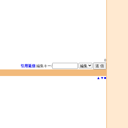
0
引用返信
編集キー/
▲
▼
■