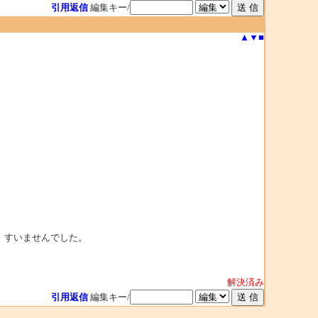
引用返信
編集キー/
▲
▼
■
。すいませんでした。
解決済み
引用返信
編集キー/