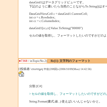
dataGrid1はデータグリッドビューです。
下記のように書いたら当然のことながらTo.String(
DataGridViewCell c = dataGrid1.CurrentCell;
int cr = c.RowIndex;
int cc = c.ColumnIndex;
dataGrid1[cc,cr].Value.ToString("00000")
セルの値を取得し、フォーマットしたいのですがどのよ
■7368
/ inTopicNo.2)
Re[1]: 文字列のフォーマット
□投稿者/ επιστημη
中佐(208回)-(2006/10/09(Mon) 14:42:56)
分類:[C#]
> セルの値を取得し、フォーマットしたいのですがど
String.Format(書式,値...) 使えばいいんじゃないかと。