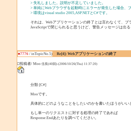
> 失礼しました。説明が不足していました。
> 単純にWebブラウザを起動時にエラーが発生した場合
> 環境はvisual studio 2005,ASP.NETとC#です。
それは、Webアプリケーションの終了とは言わなくて、ブ
JavaScriptで閉じられると思うけど、警告メッセージは出
■7776
/ inTopicNo.5)
Re[4]: Webアプリケーションの終了
□投稿者/ Moo
伍長(40回)-(2006/10/26(Thu) 11:37:20)
分類:[C#]
Mooです。
具体的にどのようなことをしたいのかを書いたほうがいい
もし単一のリクエストに対する処理の終了であれば
Response.Endあたりを調べてください。