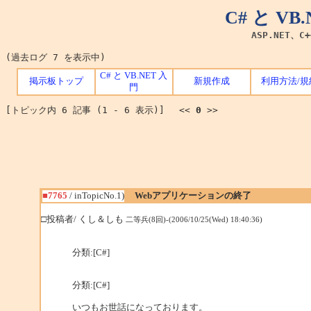
C# と V
ASP.NET、C
(過去ログ 7 を表示中)
C# と VB.NET 入
掲示板トップ
新規作成
利用方法/規
門
[トピック内 6 記事 (1 - 6 表示)] <<
0
>>
■7765
/ inTopicNo.1)
Webアプリケーションの終了
□投稿者/ くし＆しも
二等兵(8回)-(2006/10/25(Wed) 18:40:36)
分類:[C#]
分類:[C#]
いつもお世話になっております。