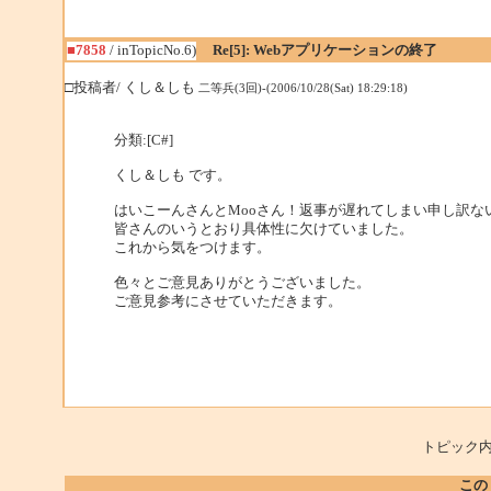
■7858
/ inTopicNo.6)
Re[5]: Webアプリケーションの終了
□投稿者/ くし＆しも
二等兵(3回)-(2006/10/28(Sat) 18:29:18)
分類:[C#]
くし＆しも です。
はいこーんさんとMooさん！返事が遅れてしまい申し訳な
皆さんのいうとおり具体性に欠けていました。
これから気をつけます。
色々とご意見ありがとうございました。
ご意見参考にさせていただきます。
トピック内
この