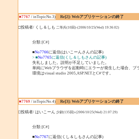
■7767
/ inTopicNo.3)
Re[2]: Webアプリケーションの終了
□投稿者/ くし＆しも
二等兵(10回)-(2006/10/25(Wed) 19:36:02)
分類:[C#]
■
No7766
に返信(はいこーんさんの記事)
> ■
No7765
に返信(くし＆しもさんの記事)
失礼しました。説明が不足していました。
単純にWebブラウザを起動時にエラーが発生した場合、
環境はvisual studio 2005,ASP.NETとC#です。
■7769
/ inTopicNo.4)
Re[3]: Webアプリケーションの終了
□投稿者/ はいこーん
少尉(135回)-(2006/10/25(Wed) 21:07:29)
分類:[C#]
■
No7767
に返信(くし＆しもさんの記事)