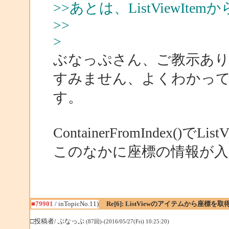
>>あとは、ListViewI
>>
>
ぶなっぷさん、ご教示あ
すみません、よくわかっ
す。
ContainerFromIndex()
このなかに座標の情報が
■79901
/ inTopicNo.11)
Re[6]: ListViewのアイテムから座標
□投稿者/ ぶなっぷ
(87回)-(2016/05/27(Fri) 10:25:20)