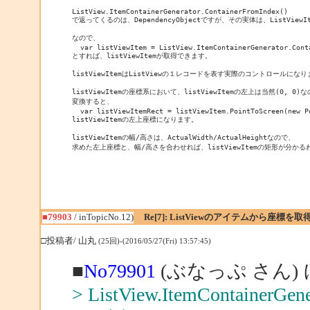
ListView.ItemContainerGenerator.ContainerFromIndex()

で返ってくるのは、DependencyObjectですが、その実体は、ListViewI
なので、

  var listViewItem = ListView.ItemContainerGenerator.Cont
とすれば、listViewItemが取得できます。

listViewItemはListViewの１レコードを表す実際のコントロールになり
listViewItemの座標系において、listViewItemの左上は当然(0, 0
変換すると、

  var listViewItemRect = listViewItem.PointToScreen(new Po
listViewItemの左上座標になります。

listViewItemの幅/高さは、ActualWidth/ActualHeightなので、

■79903
/ inTopicNo.12)
Re[7]: ListViewのアイテムから座標
□投稿者/ 山丸
(25回)-(2016/05/27(Fri) 13:57:45)
■
No79901
(ぶなっぷ さん)
> ListView.ItemContainerGene