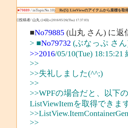
■79889
/ inTopicNo.10)
Re[5]: ListViewのアイテムから座標
□投稿者/ 山丸
(24回)-(2016/05/26(Thu) 17:37:03)
■
No79885
(山丸 さん) に返
> ■
No79732
(ぶなっぷ さん
>>2016
/05/10(Tue) 18:15
>>
>>失礼しました(^^;)
>>
>>WPFの場合だと、以下のメ
ListViewItemを取得できま
>>ListView.ItemContainerGen
>>