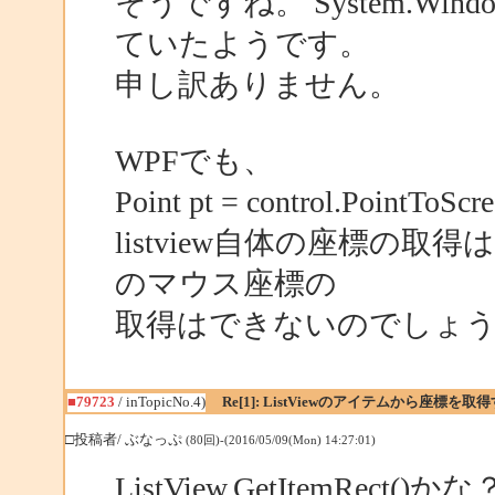
そうですね。 System.Win
ていたようです。
申し訳ありません。
WPFでも、
Point pt = control.PointToScr
listview自体の座標の
のマウス座標の
取得はできないのでしょ
■79723
/ inTopicNo.4)
Re[1]: ListViewのアイテムから座標
□投稿者/ ぶなっぷ
(80回)-(2016/05/09(Mon) 14:27:01)
ListView.GetItemRect()かな