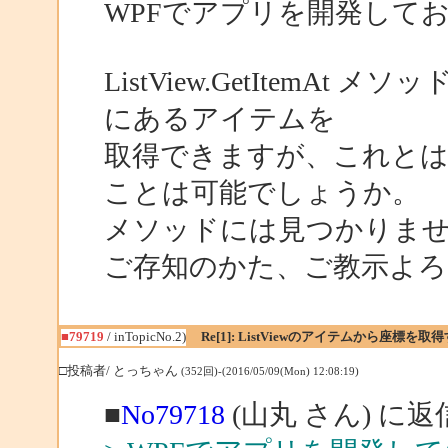
WPFでアプリを開発して
ListView.GetItemAt メ
にあるアイテムを
取得できますが、これと
ことは可能でしょうか。
メソッドには見つかりま
ご存知のかた、ご教示よ
■79719
/ inTopicNo.2)
Re[1]: ListViewのアイテムから座標
□投稿者/ とっちゃん
(352回)-(2016/05/09(Mon) 12:08:19)
■
No79718
(山丸 さん) に返