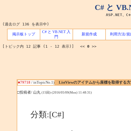
C# と V
ASP.NET、C
(過去ログ 136 を表示中)
C# と VB.NET 入
掲示板トップ
新規作成
利用方法/規
門
[トピック内 12 記事 (1 - 12 表示)] <<
0
>>
■79718
/ inTopicNo.1)
ListViewのアイテムから座標を取得する
□投稿者/ 山丸
(15回)-(2016/05/09(Mon) 11:48:31)
分類:[C#]