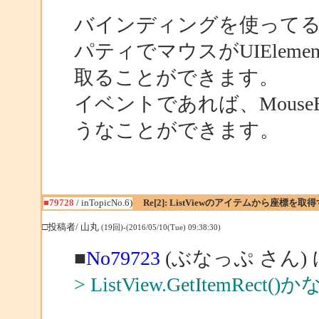
バインディングを使ってるので
パティでマウスがUIElem
取ることができます。
イベントであれば、MouseEnt
うなことができます。
■79728
/ inTopicNo.6)
Re[2]: ListViewのアイテムから座標
□投稿者/ 山丸
(19回)-(2016/05/10(Tue) 09:38:30)
■
No79723
(ぶなっぷ さん)
> ListView.GetItemRect()