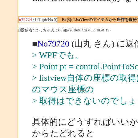
■79724
/ inTopicNo.5)
Re[3]: ListViewのアイテムから座標
□投稿者/ とっちゃん
(353回)-(2016/05/09(Mon) 18:41:19)
■
No79720
(山丸 さん) に返
> WPFでも、
> Point pt = control.PointToS
> listview自体の座
のマウス座標の
> 取得はできないのでし
具体的にどうすればいいかなど
からたどれると