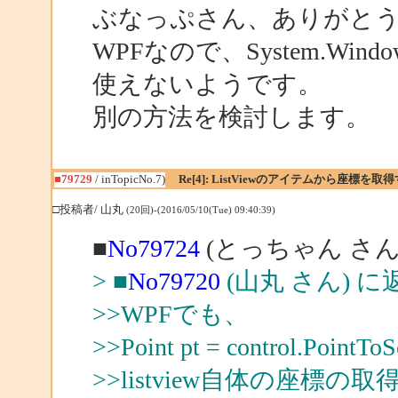
ぶなっぷさん、ありがと
WPFなので、System.Wind
使えないようです。
別の方法を検討します。
■79729
/ inTopicNo.7)
Re[4]: ListViewのアイテムから座標
□投稿者/ 山丸
(20回)-(2016/05/10(Tue) 09:40:39)
■
No79724
(とっちゃん さん
> ■
No79720
(山丸 さん) に
>>WPFでも、
>>Point pt = control.PointToS
>>listview自体の座