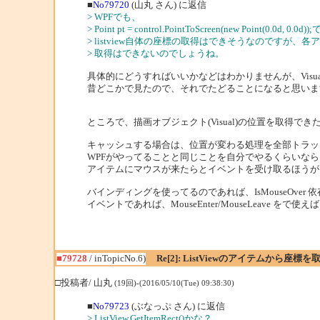
■
No79720
(山丸 さん) に返信
> WPFでも、
> Point pt = control.PointToScreen(new Point(0.0d, 0.0d));
> listview自体の座標の取得はできそうなのですが、
> 取得はできないのでしょうね。
具体的にどうすればいいかなどはわかりませんが、Visual
昔どこかで見たので、それでたどることになると思いま
ところで、描画オブジェクト(Visual)の位置を取得
キャッシュする場合は、位置が変わる処理を全部トラッ
WPFがやってることと同じことを自分でやるくらいな
アイテムにマウスが来たらとイベントを受け取るほうが
バインディングを使ってるのであれば、IsMouseOver
イベントであれば、MouseEnter/MouseLeave を
■79728
/ inTopicNo.6)
Re[2]: ListViewのアイテムから座
□投稿者/ 山丸
(19回)-(2016/05/10(Tue) 09:38:30)
■
No79723
(ぶなっぷ さん) に返信
> ListView.GetItemRect()かな？