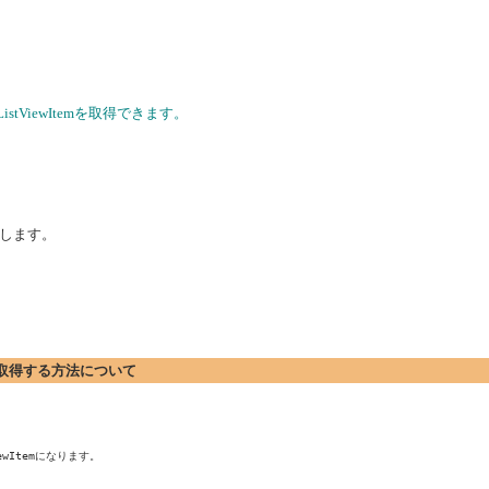
stViewItemを取得できます。
します。
座標を取得する方法について
wItemになります。
