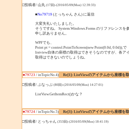
□投稿者/ 山丸
(17回)-(2016/05/09(Mon) 12:39:33)
■
No79719
(とっちゃん さん) に返信
大変失礼いたしました。
そうですね。 System.Windows.Forms のリファレ
申し訳ありません。
WPFでも、
Point pt = control.PointToScreen(new Point(0.0d, 0.0d));で
listview自体の座標の取得はできそうなのですが、各
取得はできないのでしょうね。
■79723
/ inTopicNo.4)
Re[1]: ListViewのアイテムから座
□投稿者/ ぶなっぷ
(80回)-(2016/05/09(Mon) 14:27:01)
ListView.GetItemRect()かな？
■79724
/ inTopicNo.5)
Re[3]: ListViewのアイテムから座
□投稿者/ とっちゃん
(353回)-(2016/05/09(Mon) 18:41:19)