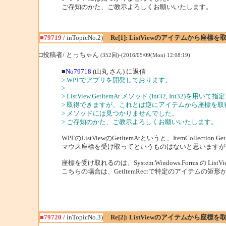
ご存知のかた、ご教示よろしくお願いいたします。
■79719
/ inTopicNo.2)
Re[1]: ListViewのアイテムから座
□投稿者/ とっちゃん
(352回)-(2016/05/09(Mon) 12:08:19)
■
No79718
(山丸 さん) に返信
> WPFでアプリを開発しております。
>
> ListView.GetItemAt メソッド (Int32, Int32
> 取得できますが、これとは逆にアイテムから座標を
> メソッドには見つかりませんでした。
> ご存知のかた、ご教示よろしくお願いいたします。
WPFのListViewのGetItemAtというと、ItemCollect
マウス座標を受け取ってというものはないと思いますが
座標を受け取れるのは、System.Windows.Forms の ListV
こちらの場合は、GetItemRectで特定のアイテムの矩
■79720
/ inTopicNo.3)
Re[2]: ListViewのアイテムから座