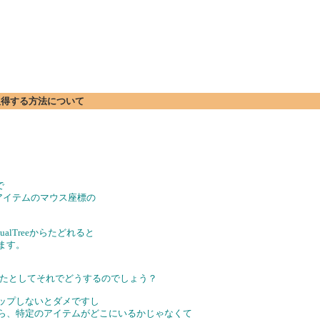
標を取得する方法について
;で
各アイテムのマウス座標の
alTreeからたどれると
ます。
得できたとしてそれでどうするのでしょう？
ラップしないとダメですし
なら、特定のアイテムがどこにいるかじゃなくて