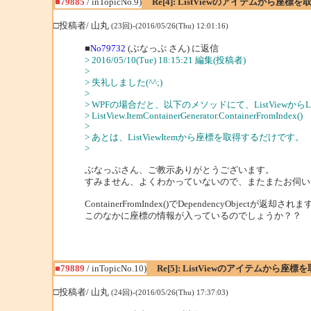
■79885
/ inTopicNo.9)
Re[4]: ListViewのアイテムから座
□投稿者/ 山丸
(23回)-(2016/05/26(Thu) 12:01:16)
■
No79732
(ぶなっぷ さん) に返信
> 2016/05/10(Tue) 18:15:21 編集(投稿者)
>
> 失礼しました(^^;)
>
> WPFの場合だと、以下のメソッドにて、ListViewからLi
> ListView.ItemContainerGenerator.ContainerFromIndex()
>
> あとは、ListViewItemから座標を取得するだけです。
>
ぶなっぷさん、ご教示ありがとうございます。
すみません、よくわかっていないので、またまたお伺い
ContainerFromIndex()でDependencyObjectが返却され
このなかに座標の情報が入っているのでしょうか？？
■79889
/ inTopicNo.10)
Re[5]: ListViewのアイテムから
□投稿者/ 山丸
(24回)-(2016/05/26(Thu) 17:37:03)