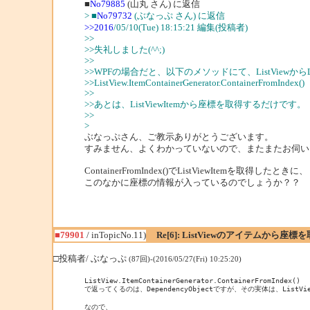
■
No79885
(山丸 さん) に返信
> ■
No79732
(ぶなっぷ さん) に返信
>>2016
/05/10(Tue) 18:15:21 編集(投稿者)
>>
>>失礼しました(^^;)
>>
>>WPFの場合だと、以下のメソッドにて、ListViewからLi
>>ListView.ItemContainerGenerator.ContainerFromIndex()
>>
>>あとは、ListViewItemから座標を取得するだけです。
>>
>
ぶなっぷさん、ご教示ありがとうございます。
すみません、よくわかっていないので、またまたお伺い
ContainerFromIndex()でListViewItemを取得したときに、
このなかに座標の情報が入っているのでしょうか？？
■79901
/ inTopicNo.11)
Re[6]: ListViewのアイテムから
□投稿者/ ぶなっぷ
(87回)-(2016/05/27(Fri) 10:25:20)
ListView.ItemContainerGenerator.ContainerFromIndex()

で返ってくるのは、DependencyObjectですが、その実体は、ListVie
なので、
