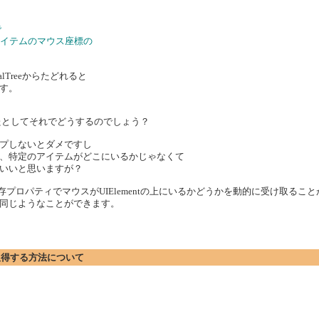
で
各アイテムのマウス座標の
Treeからたどれると
す。
できたとしてそれでどうするのでしょう？
プしないとダメですし
ら、特定のアイテムがどこにいるかじゃなくて
いいと思いますが？
 依存プロパティでマウスがUIElementの上にいるかどうかを動的に受け取るこ
で使えば同じようなことができます。
標を取得する方法について