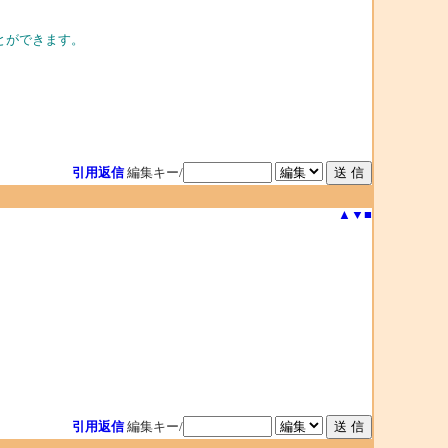
ことができます。
引用返信
編集キー/
▲
▼
■
引用返信
編集キー/