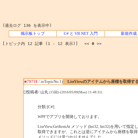
(過去ログ 136 を表示中)
掲示板トップ
C# と VB.NET 入門
新規作成
[トピック内 12 記事 (1 - 12 表示)] <<
0
>>
■79718
/ inTopicNo.1)
ListViewのアイテムから座標を取得
□投稿者/ 山丸
(15回)-(2016/05/09(Mon) 11:48:31)
分類:[C#]
WPFでアプリを開発しております。
ListView.GetItemAt メソッド (Int32, Int32)
取得できますが、これとは逆にアイテムから座標を取得
メソッドには見つかりませんでした。