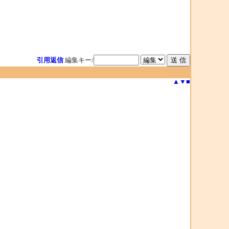
引用返信
編集キー/
▲
▼
■