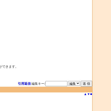
とができます。
引用返信
編集キー/
▲
▼
■