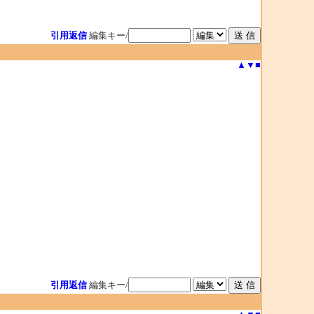
引用返信
編集キー/
▲
▼
■
引用返信
編集キー/