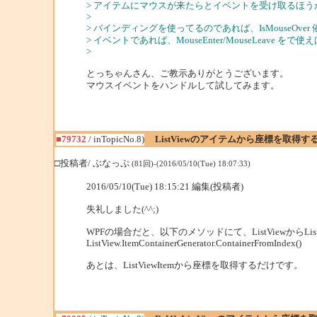
> アイテムにマウスが来たらとイベントを受け取るほ
>
> バインディングを使ってるのであれば、IsMouseOv
> イベントであれば、MouseEnter/MouseLeave
>
とっちゃんさん、ご教示ありがとうございます。
マウスイベントをハンドルして試してみます。
■79732
/ inTopicNo.8)
ListViewのアイテムから座標を取得
□投稿者/ ぶなっぷ
(81回)-(2016/05/10(Tue) 18:07:33)
2016/05/10(Tue) 18:15:21 編集(投稿者)
失礼しました(^^;)
WPFの場合だと、以下のメソッドにて、ListViewからList
ListView.ItemContainerGenerator.ContainerFromIndex()
あとは、ListViewItemから座標を取得するだけです。