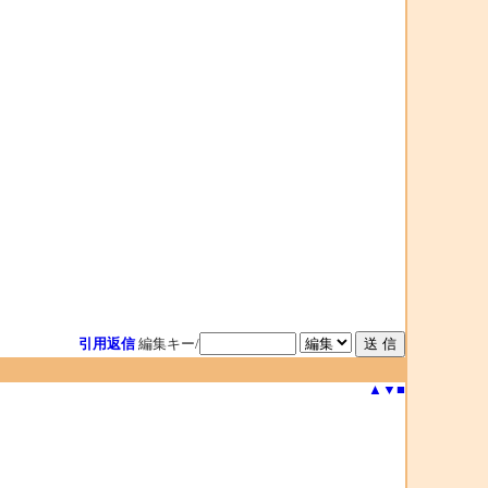
引用返信
編集キー/
▲
▼
■