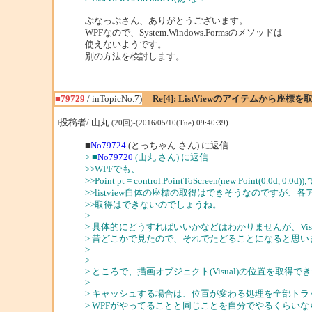
ぶなっぷさん、ありがとうございます。
WPFなので、System.Windows.Formsのメソッドは
使えないようです。
別の方法を検討します。
■79729
/ inTopicNo.7)
Re[4]: ListViewのアイテムから座
□投稿者/ 山丸
(20回)-(2016/05/10(Tue) 09:40:39)
■
No79724
(とっちゃん さん) に返信
> ■
No79720
(山丸 さん) に返信
>>WPFでも、
>>Point pt = control.PointToScreen(new Point(0.0d, 0.0d))
>>listview自体の座標の取得はできそうなのですが、
>>取得はできないのでしょうね。
>
> 具体的にどうすればいいかなどはわかりませんが、Visu
> 昔どこかで見たので、それでたどることになると思い
>
>
> ところで、描画オブジェクト(Visual)の位置を取
>
> キャッシュする場合は、位置が変わる処理を全部ト
> WPFがやってることと同じことを自分でやるくらい