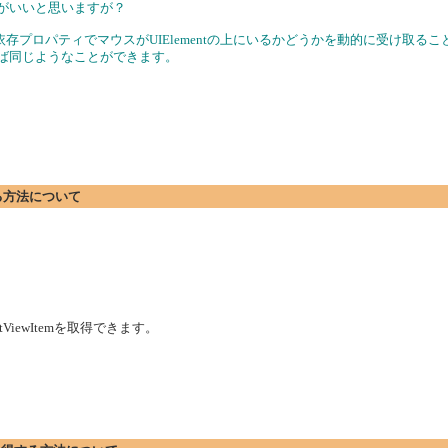
うがいいと思いますが？
er 依存プロパティでマウスがUIElementの上にいるかどうかを動的に受け取る
 をで使えば同じようなことができます。
する方法について
ViewItemを取得できます。