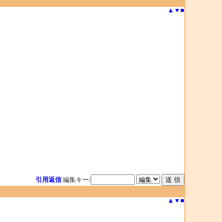
▲
▼
■
引用返信
編集キー/
▲
▼
■