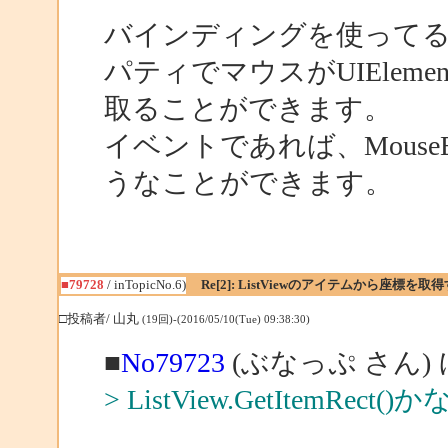
バインディングを使ってるので
パティでマウスがUIElem
取ることができます。
イベントであれば、MouseEnt
うなことができます。
■79728
/ inTopicNo.6)
Re[2]: ListViewのアイテムから座標
□投稿者/ 山丸
(19回)-(2016/05/10(Tue) 09:38:30)
■
No79723
(ぶなっぷ さん)
> ListView.GetItemRect()