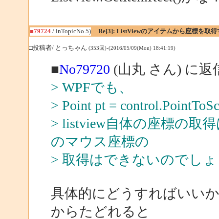
■79724
/ inTopicNo.5)
Re[3]: ListViewのアイテムから座標
□投稿者/ とっちゃん
(353回)-(2016/05/09(Mon) 18:41:19)
■
No79720
(山丸 さん) に返
> WPFでも、
> Point pt = control.PointToS
> listview自体の座
のマウス座標の
> 取得はできないのでし
具体的にどうすればいいかなど
からたどれると