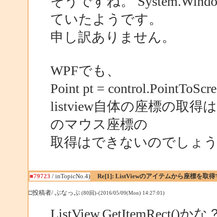
そうですね。 System.Win
ていたようです。
申し訳ありません。
WPFでも、
Point pt = control.PointToScr
listview自体の座標の
のマウス座標の
取得はできないのでしょ
■79723
/ inTopicNo.4)
Re[1]: ListViewのアイテムから座標
□投稿者/ ぶなっぷ
(80回)-(2016/05/09(Mon) 14:27:01)
ListView.GetItemRect()かな