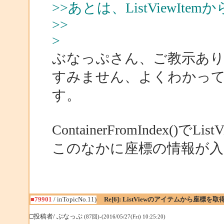
>>あとは、ListViewI
>>
>
ぶなっぷさん、ご教示あ
すみません、よくわかっ
す。
ContainerFromIndex()
このなかに座標の情報が
■79901
/ inTopicNo.11)
Re[6]: ListViewのアイテムから座標
□投稿者/ ぶなっぷ
(87回)-(2016/05/27(Fri) 10:25:20)