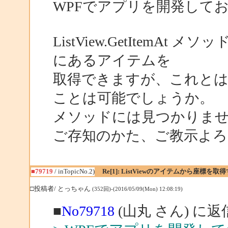
WPFでアプリを開発して
ListView.GetItemAt メ
にあるアイテムを
取得できますが、これと
ことは可能でしょうか。
メソッドには見つかりま
ご存知のかた、ご教示よ
■79719
/ inTopicNo.2)
Re[1]: ListViewのアイテムから座標
□投稿者/ とっちゃん
(352回)-(2016/05/09(Mon) 12:08:19)
■
No79718
(山丸 さん) に返