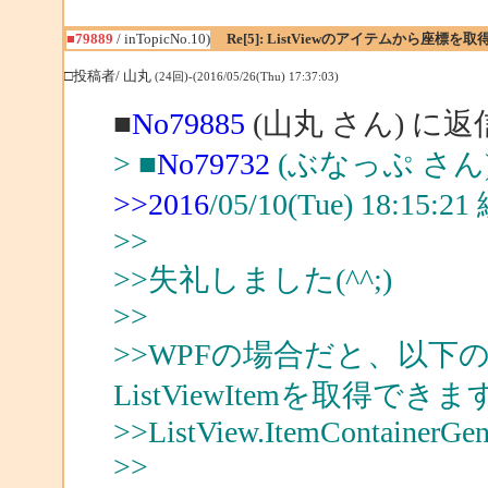
■79889
/ inTopicNo.10)
Re[5]: ListViewのアイテムから座標
□投稿者/ 山丸
(24回)-(2016/05/26(Thu) 17:37:03)
■
No79885
(山丸 さん) に返
> ■
No79732
(ぶなっぷ さん
>>2016
/05/10(Tue) 18:15
>>
>>失礼しました(^^;)
>>
>>WPFの場合だと、以下のメ
ListViewItemを取得できま
>>ListView.ItemContainerGen
>>