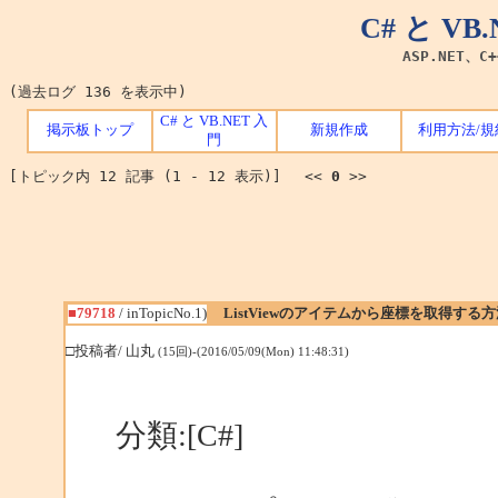
C# と V
ASP.NET、C
(過去ログ 136 を表示中)
C# と VB.NET 入
掲示板トップ
新規作成
利用方法/規
門
[トピック内 12 記事 (1 - 12 表示)] <<
0
>>
■79718
/ inTopicNo.1)
ListViewのアイテムから座標を取得する
□投稿者/ 山丸
(15回)-(2016/05/09(Mon) 11:48:31)
分類:[C#]