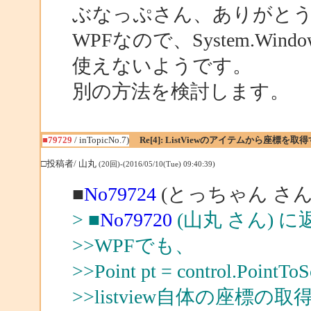
ぶなっぷさん、ありがと
WPFなので、System.Wind
使えないようです。
別の方法を検討します。
■79729
/ inTopicNo.7)
Re[4]: ListViewのアイテムから座標
□投稿者/ 山丸
(20回)-(2016/05/10(Tue) 09:40:39)
■
No79724
(とっちゃん さん
> ■
No79720
(山丸 さん) に
>>WPFでも、
>>Point pt = control.PointToS
>>listview自体の座