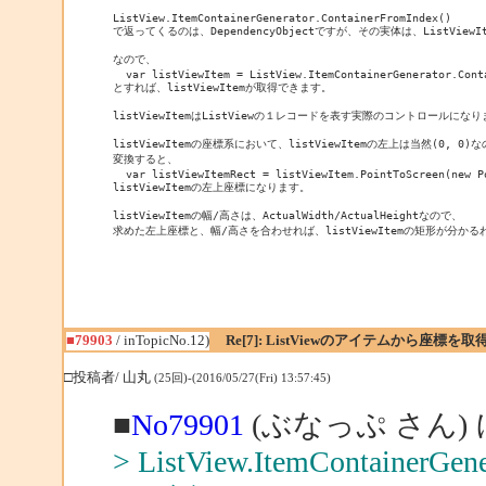
ListView.ItemContainerGenerator.ContainerFromIndex()

で返ってくるのは、DependencyObjectですが、その実体は、ListViewI
なので、

  var listViewItem = ListView.ItemContainerGenerator.Cont
とすれば、listViewItemが取得できます。

listViewItemはListViewの１レコードを表す実際のコントロールになり
listViewItemの座標系において、listViewItemの左上は当然(0, 0
変換すると、

  var listViewItemRect = listViewItem.PointToScreen(new Po
listViewItemの左上座標になります。

listViewItemの幅/高さは、ActualWidth/ActualHeightなので、

■79903
/ inTopicNo.12)
Re[7]: ListViewのアイテムから座標
□投稿者/ 山丸
(25回)-(2016/05/27(Fri) 13:57:45)
■
No79901
(ぶなっぷ さん)
> ListView.ItemContainerGene