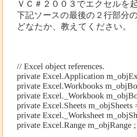
ＶＣ＃２００３でエクセルを起動
下記ソースの最後の２行部分
どなたか、教えてください。
// Excel object references.
private Excel.Application m_objEx
private Excel.Workbooks m_objBoo
private Excel._Workbook m_objBo
private Excel.Sheets m_objSheets =
private Excel._Worksheet m_objShe
private Excel.Range m_objRange ;