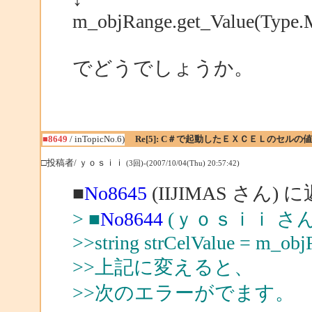
m_objRange.get_Value(Type.Mi
でどうでしょうか。
■8649
/ inTopicNo.6)
Re[5]: C＃で起動したＥＸＣＥＬのセルの
□投稿者/ ｙｏｓｉｉ
(3回)-(2007/10/04(Thu) 20:57:42)
■
No8645
(IIJIMAS さん) 
> ■
No8644
(ｙｏｓｉｉ さん
>>string strCelValue = m_ob
>>上記に変えると、
>>次のエラーがでます。