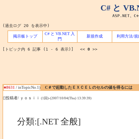
C# と V
ASP.NET、C
(過去ログ 20 を表示中)
C# と VB.NET 入
掲示板トップ
新規作成
利用方法/規
門
[トピック内 6 記事 (1 - 6 表示)] <<
0
>>
■8631
/ inTopicNo.1)
C＃で起動したＥＸＣＥＬのセルの値を得るには
□投稿者/ ｙｏｓｉｉ
(1回)-(2007/10/04(Thu) 13:39:39)
分類:[.NET 全般]