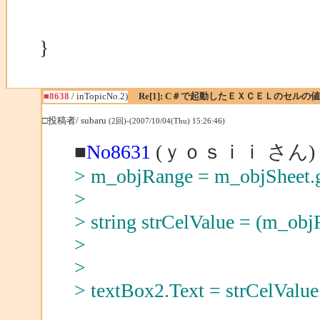
}
■8638
/ inTopicNo.2)
Re[1]: C＃で起動したＥＸＣＥＬのセルの
□投稿者/ subaru
(2回)-(2007/10/04(Thu) 15:26:46)
■
No8631
(ｙｏｓｉｉ さん)
> m_objRange = m_objSheet.g
>
> string strCelValue = (m_obj
>
>
> textBox2.Text = strCelValue.