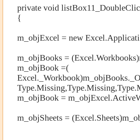
private void listBox11_DoubleClic
{
m_objExcel = new Excel.Applicati
m_objBooks = (Excel.Workbooks
m_objBook =(
Excel._Workbook)m_objBooks._Ope
Type.Missing,Type.Missing,Type.
m_objBook = m_objExcel.Active
m_objSheets = (Excel.Sheets)m_o