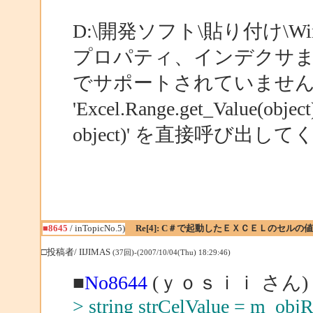
D:\開発ソフト\貼り付け\WindowsA
プロパティ、インデクサまたは
でサポートされていません
'Excel.Range.get_Value(objec
object)' を直接呼び出し
■8645
/ inTopicNo.5)
Re[4]: C＃で起動したＥＸＣＥＬのセルの
□投稿者/ IIJIMAS
(37回)-(2007/10/04(Thu) 18:29:46)
■
No8644
(ｙｏｓｉｉ さん)
> string strCelValue = m_obj