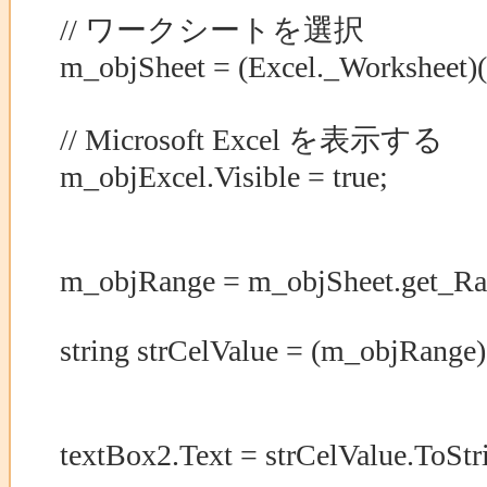
// ワークシートを選択
m_objSheet = (Excel._Worksheet)(
// Microsoft Excel を表示する
m_objExcel.Visible = true;
m_objRange = m_objSheet.get_Ra
string strCelValue = (m_objRange).
textBox2.Text = strCelValue.ToStrin