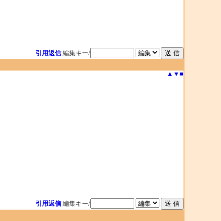
引用返信
編集キー/
▲
▼
■
引用返信
編集キー/