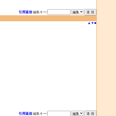
引用返信
編集キー/
▲
▼
■
引用返信
編集キー/