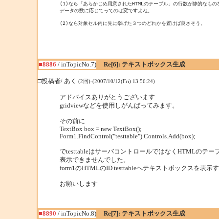
(1)なら「あらかじめ用意されたHTMLのテーブル」の行数が静的なものな
データの数に応じてってのは変ですよね。

(2)なら対象セル内に先に挙げた３つのどれかを置けば良さそう。
■8886
/ inTopicNo.7)
Re[6]: テキストボックス生成
□投稿者/ あく
(2回)-(2007/10/12(Fri) 13:56:24)
アドバイスありがとうございます
gridviewなどを使用しがんばってみます。
その前に
TextBox box = new TextBox();
Form1.FindControl("testtable").Controls.Add(box);
でtesttableはサーバコントロールではなくHTMLの
表示できませんでした。
form1のHTMLのID testtableへテキストボック
お願いします
■8890
/ inTopicNo.8)
Re[7]: テキストボックス生成