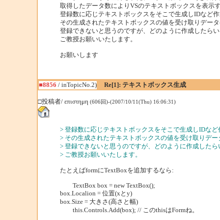
取得したデータ数によりVSのテキストボックスを表示
登録数に応じテキストボックスをそこで生成しIDなど
その生成されたテキストボックスの値を受け取りデータ
登録できないと思うのですが、どのように作成したらい
ご教授お願いいたします。
お願いします
■8856
/ inTopicNo.2)
Re[1]: テキストボックス生成
□投稿者/ επιστημη
(606回)-(2007/10/11(Thu) 16:06:31)
> 登録数に応じテキストボックスをそこで生成しIDな
> その生成されたテキストボックスの値を受け取りデー
> 登録できないと思うのですが、どのように作成したら
> ご教授お願いいたします。
たとえばformにTextBoxを追加するなら:
TextBox box = new TextBox();
box.Localion = 位置(xとy)
box.Size = 大きさ(高さと幅)
this.Controls.Add(box); // このthisはFormね。