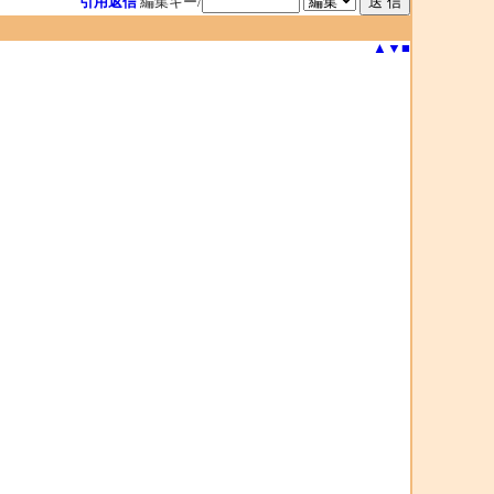
引用返信
編集キー/
▲
▼
■