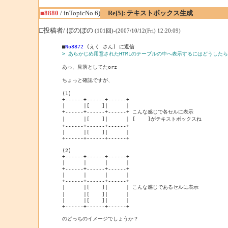
■8880
/ inTopicNo.6)
Re[5]: テキストボックス生成
□投稿者/ ぼのぼの
(101回)-(2007/10/12(Fri) 12:20:09)
■
No8872
> あらかじめ用意されたHTMLのテーブルの中へ表示するにはどうした
あっ、見落としてたorz

ちょっと確認ですが、

(1)

+------+------+------+

|      |[    ]|      |

+------+------+------+ こんな感じで各セルに表示

|      |[    ]|      | [    ]がテキストボックスね

+------+------+------+

|      |[    ]|      |

+------+------+------+

(2)

+------+------+------+

|      |      |      |

+------+------+------+

|      |      |      |

+------+------+------+

|      |[    ]|      | こんな感じであるセルに表示

|      |[    ]|      |

|      |[    ]|      |

+------+------+------+

のどっちのイメージでしょうか？
