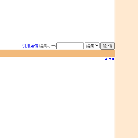
引用返信
編集キー/
▲
▼
■