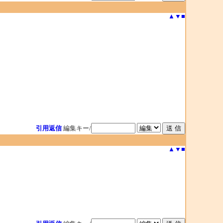
▲
▼
■
引用返信
編集キー/
▲
▼
■