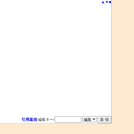
▲
▼
■
引用返信
編集キー/