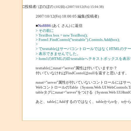
□投稿者/ ぼのぼの
(102回)-(2007/10/12(Fri) 15:04:38)
2007/10/12(Fri) 18:00:05 編集(投稿者)
■
No8886
(あく さん) に返信
> その前に
> TextBox box = new TextBox();
> Form1.FindControl("testtable").Controls.Add(box);
>
> でtesttableはサーバコントロールではなくHTML
> 表示できませんでした。
> form1のHTMLのID testtableへテキストボッ
testtableにrunat="server"属性は付いていますか？
付いていなければFindContolはnullを返すと思います。
runat="server"属性が付いていないコントロール
WebコントロールのTable（System.Web.UI.WebContro
tableタグにrunat="server"をつける（System.Web.UI.
あと、tableにAddするのではなく、tableからtrを、t