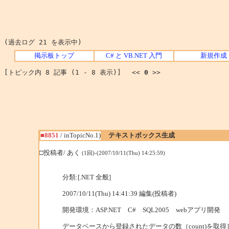
(過去ログ 21 を表示中)
掲示板トップ
C# と VB.NET 入門
新規作成
[トピック内 8 記事 (1 - 8 表示)] <<
0
>>
■8851
/ inTopicNo.1)
テキストボックス生成
□投稿者/ あく
(1回)-(2007/10/11(Thu) 14:25:59)
分類:[.NET 全般]
2007/10/11(Thu) 14:41:39 編集(投稿者)
開発環境：ASP.NET C# SQL2005 webアプリ開発
データベースから登録されたデータの数（count)を取得