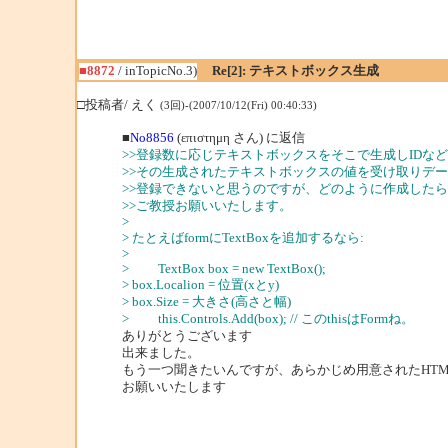
■8872
/ inTopicNo.3)
Re[2]: テキストボックス生成
□投稿者/ えく
(3回)-(2007/10/12(Fri) 00:40:33)
■
No8856
(επιστημη さん) に返信
>>登録数に応じテキストボックスをそこで生成しIDな
>>その生成されたテキストボックスの値を受け取りデ
>>登録できないと思うのですが、どのように作成した
>>ご教授お願いいたします。
>
> たとえばformにTextBoxを追加するなら:
>
> TextBox box = new TextBox();
> box.Localion = 位置(xとy)
> box.Size = 大きさ(高さと幅)
> this.Controls.Add(box); // このthisはFormね。
ありがとうございます
出来ました。
もう一つ聞きたいんですが、あらかじめ用意されたHT
お願いいたします