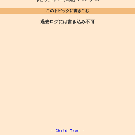
トピック内ページ移動 / <<
0
>>
このトピックに書きこむ
過去ログには書き込み不可
-
Child Tree
-