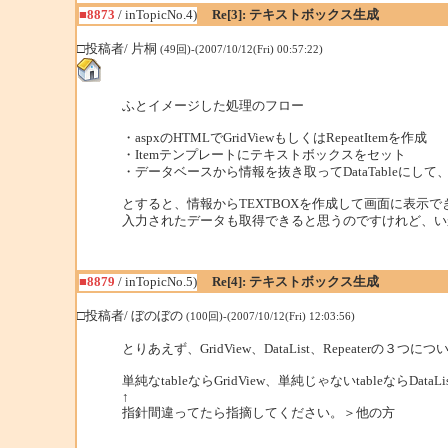
■8873
/ inTopicNo.4)
Re[3]: テキストボックス生成
□投稿者/ 片桐
(49回)-(2007/10/12(Fri) 00:57:22)
ふとイメージした処理のフロー
・aspxのHTMLでGridViewもしくはRepeatItemを作成
・Itemテンプレートにテキストボックスをセット
・データベースから情報を抜き取ってDataTableにして、Gri
とすると、情報からTEXTBOXを作成して画面に表示で
入力されたデータも取得できると思うのですけれど、い
■8879
/ inTopicNo.5)
Re[4]: テキストボックス生成
□投稿者/ ぼのぼの
(100回)-(2007/10/12(Fri) 12:03:56)
とりあえず、GridView、DataList、Repeaterの
単純なtableならGridView、単純じゃないtableならDat
↑
指針間違ってたら指摘してください。＞他の方