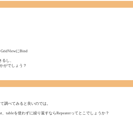
dViewにBind
きるし、
かがでしょう？
３つについて調べてみると良いのでは。
aList、tableを使わずに繰り返すならRepeaterってとこでしょうか？