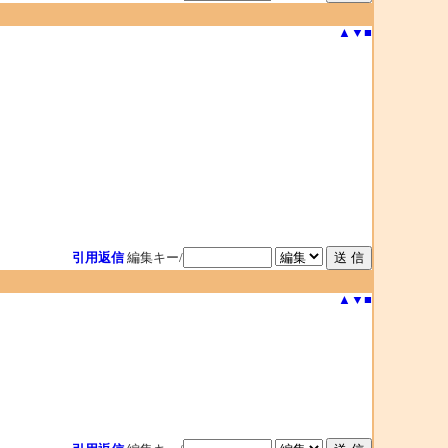
▲
▼
■
引用返信
編集キー/
▲
▼
■