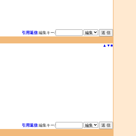
引用返信
編集キー/
▲
▼
■
引用返信
編集キー/