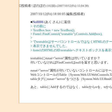
□投稿者/ ぼのぼの
(102回)-(2007/10/12(Fri) 15:04:38)
2007/10/12(Fri) 18:00:05 編集(投稿者)
■
No8886
(あく さん) に返信
> その前に
> TextBox box = new TextBox();
> Form1.FindControl("testtable").Controls.Add(box);
>
> でtesttableはサーバコントロールではなくHTML
> 表示できませんでした。
> form1のHTMLのID testtableへテキストボッ
testtableにrunat="server"属性は付いていますか？
付いていなければFindContolはnullを返すと思います。
runat="server"属性が付いていないコントロール
WebコントロールのTable（System.Web.UI.WebContro
tableタグにrunat="server"をつける（System.Web.UI.
あと、tableにAddするのではなく、tableからtrを、t