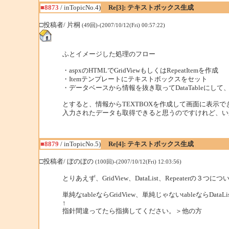
■8873
/ inTopicNo.4)
Re[3]: テキストボックス生成
□投稿者/ 片桐
(49回)-(2007/10/12(Fri) 00:57:22)
ふとイメージした処理のフロー
・aspxのHTMLでGridViewもしくはRepeatItemを作成
・Itemテンプレートにテキストボックスをセット
・データベースから情報を抜き取ってDataTableにして、Gri
とすると、情報からTEXTBOXを作成して画面に表示で
入力されたデータも取得できると思うのですけれど、い
■8879
/ inTopicNo.5)
Re[4]: テキストボックス生成
□投稿者/ ぼのぼの
(100回)-(2007/10/12(Fri) 12:03:56)
とりあえず、GridView、DataList、Repeaterの
単純なtableならGridView、単純じゃないtableならDat
↑
指針間違ってたら指摘してください。＞他の方