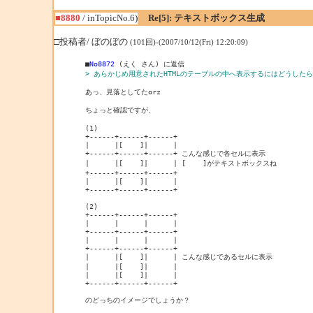
■8880
/ inTopicNo.6)
Re[5]: テキストボックス生成
□投稿者/ ぼのぼの
(101回)-(2007/10/12(Fri) 12:20:09)
■
No8872
> あらかじめ用意されたHTMLのテーブルの中へ表示するにはどうした
あっ、見落としてたorz

ちょっと確認ですが、

(1)

+------+------+------+

|      |[    ]|      |

+------+------+------+ こんな感じで各セルに表示

|      |[    ]|      | [    ]がテキストボックスね

+------+------+------+

|      |[    ]|      |

+------+------+------+

(2)

+------+------+------+

|      |      |      |

+------+------+------+

|      |      |      |

+------+------+------+

|      |[    ]|      | こんな感じであるセルに表示

|      |[    ]|      |

|      |[    ]|      |

+------+------+------+

のどっちのイメージでしょうか？
