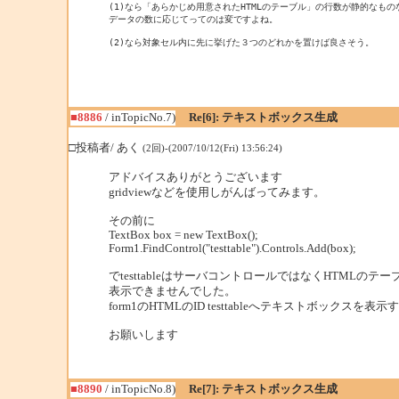
(1)なら「あらかじめ用意されたHTMLのテーブル」の行数が静的なものな
データの数に応じてってのは変ですよね。

(2)なら対象セル内に先に挙げた３つのどれかを置けば良さそう。
■8886
/ inTopicNo.7)
Re[6]: テキストボックス生成
□投稿者/ あく
(2回)-(2007/10/12(Fri) 13:56:24)
アドバイスありがとうございます
gridviewなどを使用しがんばってみます。
その前に
TextBox box = new TextBox();
Form1.FindControl("testtable").Controls.Add(box);
でtesttableはサーバコントロールではなくHTMLの
表示できませんでした。
form1のHTMLのID testtableへテキストボック
お願いします
■8890
/ inTopicNo.8)
Re[7]: テキストボックス生成