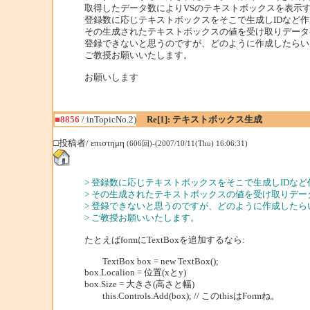
取得したデータ数によりVSのテキストボックスを表示
登録数に応じテキストボックスをそこで生成しIDなど
その生成されたテキストボックスの値を受け取りデータ
登録できないと思うのですが、どのように作成したらい
ご教授お願いいたします。
お願いします
■8856
/ inTopicNo.2)
Re[1]: テキストボックス生成
□投稿者/ επιστημη
(606回)-(2007/10/11(Thu) 16:06:31)
> 登録数に応じテキストボックスをそこで生成しIDな
> その生成されたテキストボックスの値を受け取りデー
> 登録できないと思うのですが、どのように作成したら
> ご教授お願いいたします。
たとえばformにTextBoxを追加するなら:
TextBox box = new TextBox();
box.Localion = 位置(xとy)
box.Size = 大きさ(高さと幅)
this.Controls.Add(box); // このthisはFormね。