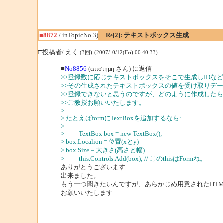
■8872
/ inTopicNo.3)
Re[2]: テキストボックス生成
□投稿者/ えく
(3回)-(2007/10/12(Fri) 00:40:33)
■
No8856
(επιστημη さん) に返信
>>登録数に応じテキストボックスをそこで生成しIDな
>>その生成されたテキストボックスの値を受け取りデ
>>登録できないと思うのですが、どのように作成した
>>ご教授お願いいたします。
>
> たとえばformにTextBoxを追加するなら:
>
> TextBox box = new TextBox();
> box.Localion = 位置(xとy)
> box.Size = 大きさ(高さと幅)
> this.Controls.Add(box); // このthisはFormね。
ありがとうございます
出来ました。
もう一つ聞きたいんですが、あらかじめ用意されたHT
お願いいたします