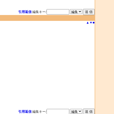
引用返信
編集キー/
▲
▼
■
引用返信
編集キー/