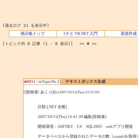
(過去ログ 21 を表示中)
掲示板トップ
C# と VB.NET 入門
新規作成
[トピック内 8 記事 (1 - 8 表示)] <<
0
>>
■8851
/ inTopicNo.1)
テキストボックス生成
□投稿者/ あく
(1回)-(2007/10/11(Thu) 14:25:59)
分類:[.NET 全般]
2007/10/11(Thu) 14:41:39 編集(投稿者)
開発環境：ASP.NET C# SQL2005 webアプリ開発
データベースから登録されたデータの数（count)を取得