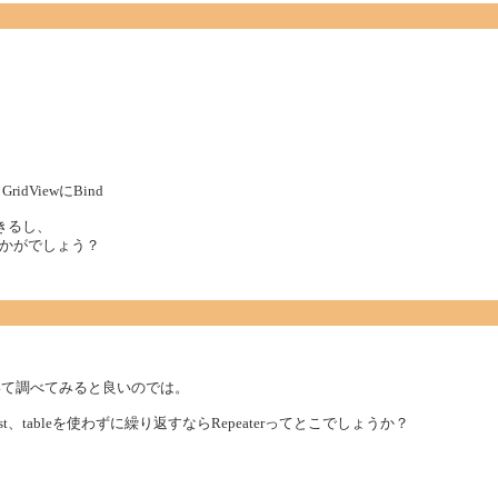
dViewにBind
きるし、
かがでしょう？
３つについて調べてみると良いのでは。
aList、tableを使わずに繰り返すならRepeaterってとこでしょうか？