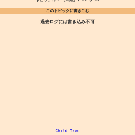
トピック内ページ移動 / <<
0
>>
このトピックに書きこむ
過去ログには書き込み不可
-
Child Tree
-