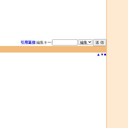
引用返信
編集キー/
▲
▼
■