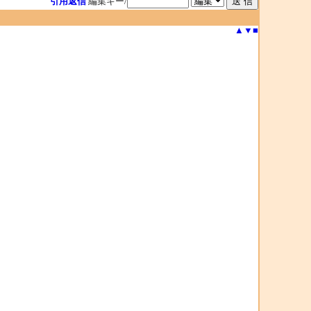
引用返信
編集キー/
▲
▼
■