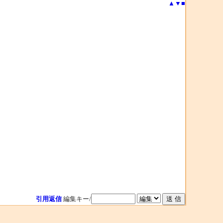
▲
▼
■
引用返信
編集キー/