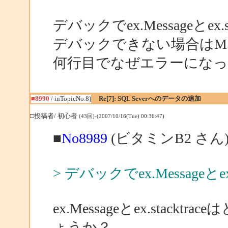
デバックでex.Messageとex.s
デバックできない場合はMS
何行目でなぜエラーにな
■8990
/ inTopicNo.8)
Re[7]: SQL Severへのデータの追加
□投稿者/ 初心者
(43回)-(2007/10/16(Tue) 00:36:47)
■
No8989
(ビタミンB2 さん
> デバックでex.Messageとex
ex.Messageとex.sta
ょうか？