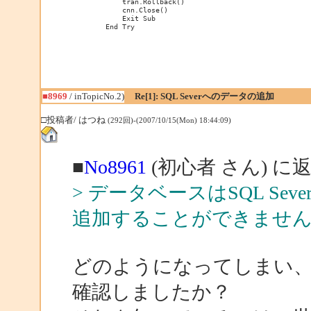
            tran.Rollback()

            cnn.Close()

            Exit Sub

        End Try
■8969
/ inTopicNo.2)
Re[1]: SQL Severへのデータの追加
□投稿者/ はつね
(292回)-(2007/10/15(Mon) 18:44:09)
■
No8961
(初心者 さん) に
> データベースはSQL S
追加することができませ
どのようになってしまい
確認しましたか？