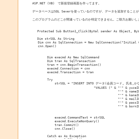
ASP.NET (VB)　で新規登録画面を作ってます。

データベースはSQL Severを使っているのですが、データを追加することが
このプログラムのどこが間違っているのか特定できません。ご助力お願いしま
　 Protected Sub Button1_Click(ByVal sender As Object, ByV
　 Dim strSQL As String

   Dim cnn As SqlConnection = New SqlConnection("Initial 
   cnn.Open()

        Dim execmd As New SqlCommand

        Dim tran As SqlTransaction

        tran = cnn.BeginTransaction()

        execmd.Connection = cnn

        execmd.Transaction = tran

        Try

            strSQL = "INSERT INTO データ(会員コード, 氏
                                 "VALUES (" & "'" & yuzaID
                                              "'" & nameID
                                              "'" & kanaID
                                              "'" & mailID
                                              "'" & passID
                                              "'" & bornID
            execmd.CommandText = strSQL

            execmd.ExecuteNonQuery()

            tran.Commit()

            cnn.Close()

        Catch ex As Exception
