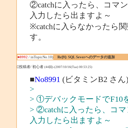
②catchに入ったら、コマン
入力したら出ますよ～
※catchに入らなかった
す。
■8992
/ inTopicNo.10)
Re[9]: SQL Severへのデータの追加
□投稿者/ 初心者
(44回)-(2007/10/16(Tue) 00:53:25)
■
No8991
(ビタミンB2 さん
>
> ①デバックモードでF1
> ②catchに入ったら、コマ
入力したら出ますよ～