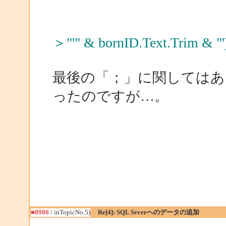
＞"'" & bornID.Text.T
最後の「；」に関してはあ
ったのですが…。
■8986
/ inTopicNo.5)
Re[4]: SQL Severへのデータの追加