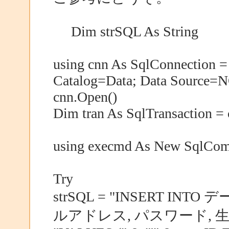
Dim strSQL As String
using cnn As SqlConnection =
Catalog=Data; Data Source=N
cnn.Open()
Dim tran As SqlTransaction = 
using execmd As New SqlCo
Try
strSQL = "INSERT I
ルアドレス, パスワード, 生年月