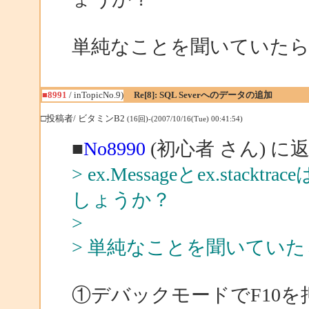
単純なことを聞いていた
■8991
/ inTopicNo.9)
Re[8]: SQL Severへのデータの追加
□投稿者/ ビタミンB2
(16回)-(2007/10/16(Tue) 00:41:54)
■
No8990
(初心者 さん) に
> ex.Messageとex.st
しょうか？
>
> 単純なことを聞いてい
①デバックモードでF10