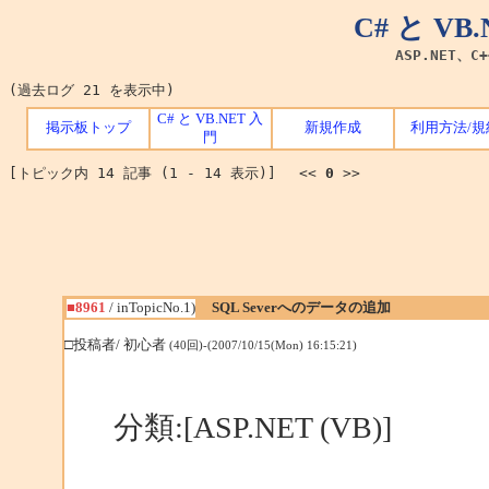
C# と V
ASP.NET、C
(過去ログ 21 を表示中)
C# と VB.NET 入
掲示板トップ
新規作成
利用方法/規
門
[トピック内 14 記事 (1 - 14 表示)] <<
0
>>
■8961
/ inTopicNo.1)
SQL Severへのデータの追加
□投稿者/ 初心者
(40回)-(2007/10/15(Mon) 16:15:21)
分類:[ASP.NET (VB)]