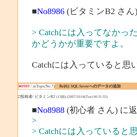
■
No8986
(ビタミンB2 さん
> Catchには入ってなか
かどうかが重要ですよ。
Catchには入っていると思
■8989
/ inTopicNo.7)
Re[6]: SQL Severへのデータの追加
□投稿者/ ビタミンB2
(15回)-(2007/10/16(Tue) 00:31:55)
■
No8988
(初心者 さん) に
>
> Catchには入っている