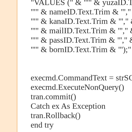
"VALUES (" & "'" & yuzaID.Te
"'" & nameID.Text.Trim & "',"
"'" & kanaID.Text.Trim & "',"
"'" & mailID.Text.Trim & "',"
"'" & passID.Text.Trim & "'," 
"'" & bornID.Text.Trim & "');"
execmd.CommandText = strS
execmd.ExecuteNonQuery()
tran.commit()
Catch ex As Exception
tran.Rollback()
end try