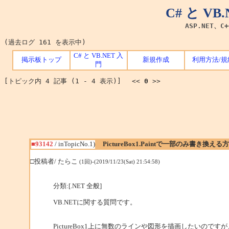
C# と V
ASP.NET、C
(過去ログ 161 を表示中)
C# と VB.NET 入
掲示板トップ
新規作成
利用方法/規
門
[トピック内 4 記事 (1 - 4 表示)] <<
0
>>
■93142
/ inTopicNo.1)
PictureBox1.Paintで一部のみ書き換える
□投稿者/ たらこ
(1回)-(2019/11/23(Sat) 21:54:58)
分類:[.NET 全般]
VB.NETに関する質問です。
PictureBox1上に無数のラインや図形を描画したいのですが