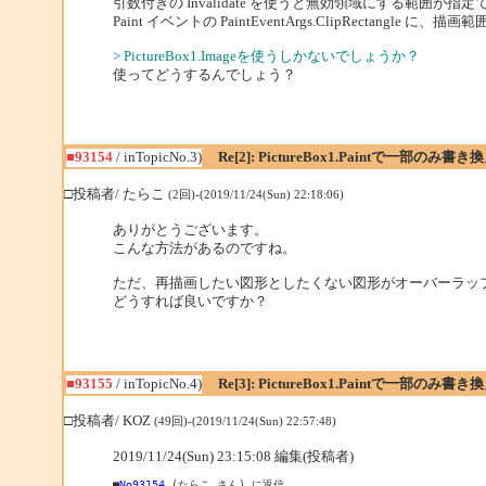
引数付きの Invalidate を使うと無効領域にする範囲が指
Paint イベントの PaintEventArgs.ClipRectan
> PictureBox1.Imageを使うしかないでしょうか？
使ってどうするんでしょう？
■93154
/ inTopicNo.3)
Re[2]: PictureBox1.Paintで一部のみ書
□投稿者/ たらこ
(2回)-(2019/11/24(Sun) 22:18:06)
ありがとうございます。
こんな方法があるのですね。
ただ、再描画したい図形としたくない図形がオーバーラッ
どうすれば良いですか？
■93155
/ inTopicNo.4)
Re[3]: PictureBox1.Paintで一部のみ書
□投稿者/ KOZ
(49回)-(2019/11/24(Sun) 22:57:48)
2019/11/24(Sun) 23:15:08 編集(投稿者)
■
No93154