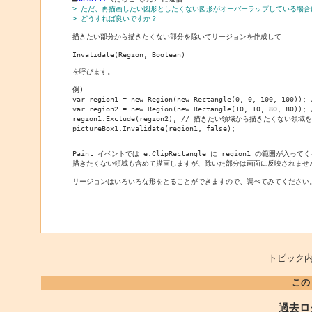
> ただ、再描画したい図形としたくない図形がオーバーラップしている場合
> どうすれば良いですか？
描きたい部分から描きたくない部分を除いてリージョンを作成して

Invalidate(Region, Boolean)

を呼びます。

例)

var region1 = new Region(new Rectangle(0, 0, 100, 100)
var region2 = new Region(new Rectangle(10, 10, 80, 80
region1.Exclude(region2); // 描きたい領域から描きたくない領域を
pictureBox1.Invalidate(region1, false);

Paint イベントでは e.ClipRectangle に region1 の範囲が入ってく
描きたくない領域も含めて描画しますが、除いた部分は画面に反映されません
リージョンはいろいろな形をとることができますので、調べてみてください
トピック内
この
過去ロ