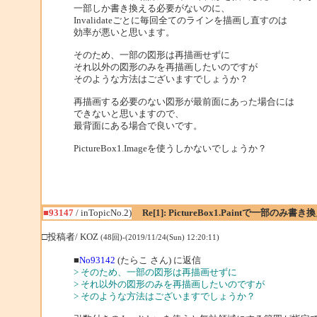
一部しか書き換える必要がないのに、
Invalidateごとに毎回全てのラインを描画し直すのは
効率が悪いと思います。
そのため、一部の図形は再描画せずに
それ以外の図形のみを再描画したいのですが
そのような方法はございますでしょうか？
再描画する必要のない図形が最前面にあった場合には
できないと思いますので、
最背面にある場合で良いです。
PictureBox1.Imageを使うしかないでしょうか？
■93147
/ inTopicNo.2)
Re[1]: PictureBox1.Paintで一部のみ書
□投稿者/ KOZ
(48回)-(2019/11/24(Sun) 12:20:11)
■
No93142
(たらこ さん) に返信
> そのため、一部の図形は再描画せずに
> それ以外の図形のみを再描画したいのですが
> そのような方法はございますでしょうか？