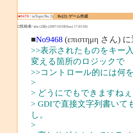
■9478
/ inTopicNo.3)
Re[2]: ゲーム作成
□投稿者/ aiu
(2回)-(2007/10/28(Sun) 17:03:50)
■
No9468
(επιστημη さん) 
>>表示されたものをキー
変える箇所のロジックで
>>コントロール的には何
>
> どうにでもできますねぇ
> GDIで直接文字列書いても
し。
>