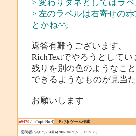
> 変わりダネとしてはラ
> 左のラベルは右寄せの
とかね^^;
返答有難うございます。
RichTextでやろうと
残りを別の色のようなこ
できるようなものが見当
お願いします
■9479
/ inTopicNo.4)
Re[3]: ゲーム作成
□投稿者/ yagiey
(34回)-(2007/10/28(Sun) 17:22:25)