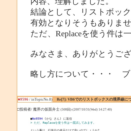
内容、理解しました。
結論として、リストボック
有効となりそうもありま
ただ、Replaceを使う件
みなさま、ありがとうご
略し方について・・・ ブ
■9596
/ inTopicNo.8)
Re[7]: VB6でのリストボックスの境界線に
□投稿者/ 魔界の仮面弁士
(508回)-(2007/10/31(Wed) 14:27:40)
■
No9594
> ただ、Replaceを使う件は一度試してみます。
という事は、行単位の表示だけで良いのでしょうか?
