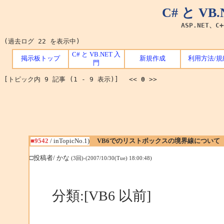
C# と V
ASP.NET、C
(過去ログ 22 を表示中)
C# と VB.NET 入
掲示板トップ
新規作成
利用方法/規
門
[トピック内 9 記事 (1 - 9 表示)] <<
0
>>
■9542
/ inTopicNo.1)
VB6でのリストボックスの境界線について
□投稿者/ かな
(3回)-(2007/10/30(Tue) 18:00:48)
分類:[VB6 以前]