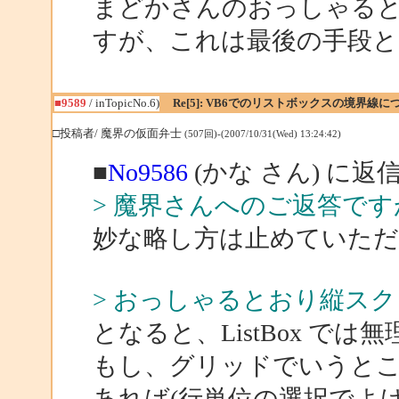
まどかさんのおっしゃると
すが、これは最後の手段
■9589
/ inTopicNo.6)
Re[5]: VB6でのリストボックスの境界線に
□投稿者/ 魔界の仮面弁士
(507回)-(2007/10/31(Wed) 13:24:42)
■
No9586
(かな さん) に返
> 魔界さんへのご返答です
妙な略し方は止めていただける
> おっしゃるとおり縦ス
となると、ListBox では
もし、グリッドでいうとこ
あれば(行単位の選択でよけ