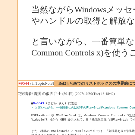
当然ながらWindowsメッ
やハンドルの取得と解放な
と言いながら、一番簡単なのは標準
Common Controls x
■9544
/ inTopicNo.3)
Re[2]: VB6でのリストボックスの境界線に
□投稿者/ 魔界の仮面弁士
(501回)-(2007/10/30(Tue) 18:48:42)
■
No9543
> と言いながら、一番簡単なのは標準のFlexGrid(Windows Common C
MSFlexGrid や MSHFlexGrid は、Windows Common Controls 
VideoSoft 社から OEM 提供されている「機能限定版 VSFlexGrid」です
また、標準の MSFlexGrid / MSHFlexGrid では、「列境界あり/行
無理にやるとすれば、こんな方法ぐらいしか…。
