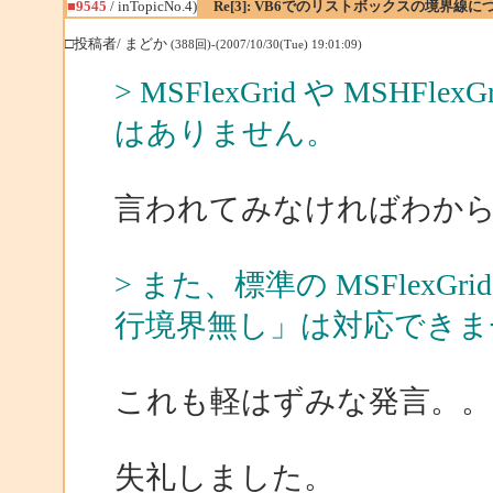
■9545
/ inTopicNo.4)
Re[3]: VB6でのリストボックスの境界線に
□投稿者/ まどか
(388回)-(2007/10/30(Tue) 19:01:09)
> MSFlexGrid や MSHFlexG
はありません。
言われてみなければわか
> また、標準の MSFlexGri
行境界無し」は対応できま
これも軽はずみな発言。。。m
失礼しました。