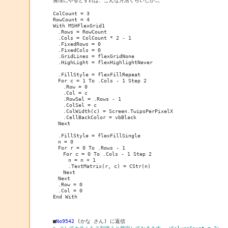
ColCount = 3

RowCount = 4

With MSHFlexGrid1

　.Rows = RowCount

　.Cols = ColCount * 2 - 1

　.FixedRows = 0

　.FixedCols = 0

　.GridLines = flexGridNone

　.HighLight = flexHighlightNever

　.FillStyle = flexFillRepeat

　For c = 1 To .Cols - 1 Step 2

　　.Row = 0

　　.Col = c

　　.RowSel = .Rows - 1

　　.ColSel = c

　　.ColWidth(c) = Screen.TwipsPerPixelX

　　.CellBackColor = vbBlack

　Next

　.FillStyle = flexFillSingle

　n = 0

　For r = 0 To .Rows - 1

　　For c = 0 To .Cols - 1 Step 2

　　　n = n + 1

　　　.TextMatrix(r, c) = CStr(n)

　　Next

　Next

　.Row = 0

　.Col = 0

End With

■
No9542
> そしてカラムを３列使うと指定しておきます。（ColumnCount = 3）