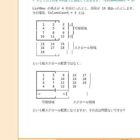
ListBox の高さが 4 行分だったとし、項目が 19 個あったとします。

その場合、ColumnCount = 3 とは、

　┏━━━━━━━━━┳━┓

　┃　 1　　 2　　 3　┃△┃

　┃　 4　　 5　　 6　┃　┃可視領域

　┃　 7　　 8　　 9　┃　┃

　┃　10　　11　　12　┃▽┃

　┗━━━━━━━━━┻━┛

　│　13　　14　　15　│　│

　│　16　　17　　18　│　│スクロール領域

　│　19　　　　　　　│　│

　└─────────┴─┘

という縦スクロール配置ではなく、

　┏━━━━━━━━━┓──────┐

　┃　 1　　 5　　 9　┃　13　　17　│

　┃　 2　　 6　　10　┃　14　　18　│

　┃　 3　　 7　　11　┃　15　　19　│

　┃　 4　　 8　　12　┃　16　　　　│

　┣━━━━━━━━━┫──────┤

　┃≪　　　　　　　≫┃　　　　　　│

　┗━━━━━━━━━┛──────┘

　　　可視領域　　　　　　スクロール領域

という横スクロール配置になりますが、その点は問題ないですか?