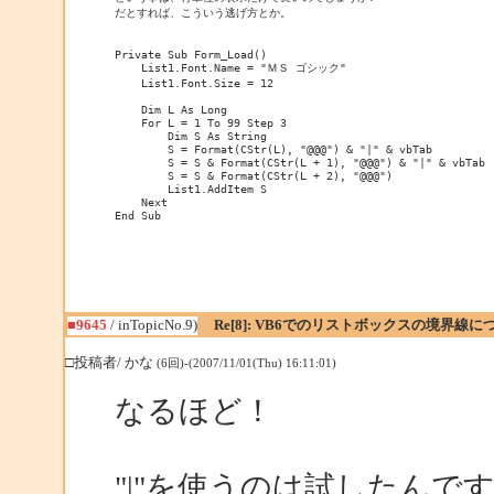
だとすれば、こういう逃げ方とか。

Private Sub Form_Load()

    List1.Font.Name = "ＭＳ ゴシック"

    List1.Font.Size = 12

    Dim L As Long

    For L = 1 To 99 Step 3

        Dim S As String

        S = Format(CStr(L), "@@@") & "|" & vbTab

        S = S & Format(CStr(L + 1), "@@@") & "|" & vbTab

        S = S & Format(CStr(L + 2), "@@@")

        List1.AddItem S

    Next

End Sub
■9645
/ inTopicNo.9)
Re[8]: VB6でのリストボックスの境界線に
□投稿者/ かな
(6回)-(2007/11/01(Thu) 16:11:01)
なるほど！
"|"を使うのは試したん