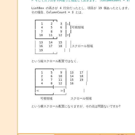
ListBox の高さが 4 行分だったとし、項目が 19 個あったとします。

その場合、ColumnCount = 3 とは、

　┏━━━━━━━━━┳━┓

　┃　 1　　 2　　 3　┃△┃

　┃　 4　　 5　　 6　┃　┃可視領域

　┃　 7　　 8　　 9　┃　┃

　┃　10　　11　　12　┃▽┃

　┗━━━━━━━━━┻━┛

　│　13　　14　　15　│　│

　│　16　　17　　18　│　│スクロール領域

　│　19　　　　　　　│　│

　└─────────┴─┘

という縦スクロール配置ではなく、

　┏━━━━━━━━━┓──────┐

　┃　 1　　 5　　 9　┃　13　　17　│

　┃　 2　　 6　　10　┃　14　　18　│

　┃　 3　　 7　　11　┃　15　　19　│

　┃　 4　　 8　　12　┃　16　　　　│

　┣━━━━━━━━━┫──────┤

　┃≪　　　　　　　≫┃　　　　　　│

　┗━━━━━━━━━┛──────┘

　　　可視領域　　　　　　スクロール領域

という横スクロール配置になりますが、その点は問題ないですか?