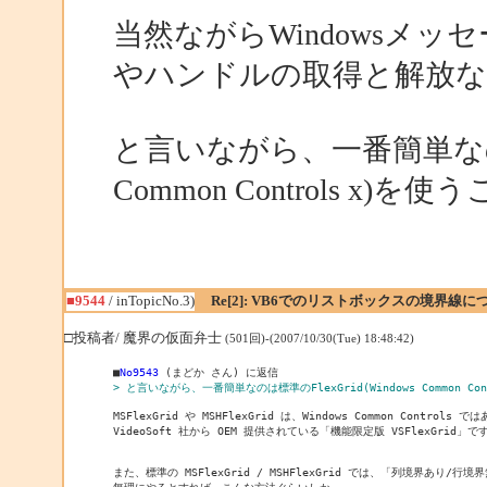
当然ながらWindowsメッ
やハンドルの取得と解放な
と言いながら、一番簡単なのは標準
Common Controls x
■9544
/ inTopicNo.3)
Re[2]: VB6でのリストボックスの境界線に
□投稿者/ 魔界の仮面弁士
(501回)-(2007/10/30(Tue) 18:48:42)
■
No9543
> と言いながら、一番簡単なのは標準のFlexGrid(Windows Common C
MSFlexGrid や MSHFlexGrid は、Windows Common Controls 
VideoSoft 社から OEM 提供されている「機能限定版 VSFlexGrid」です
また、標準の MSFlexGrid / MSHFlexGrid では、「列境界あり/行
無理にやるとすれば、こんな方法ぐらいしか…。
