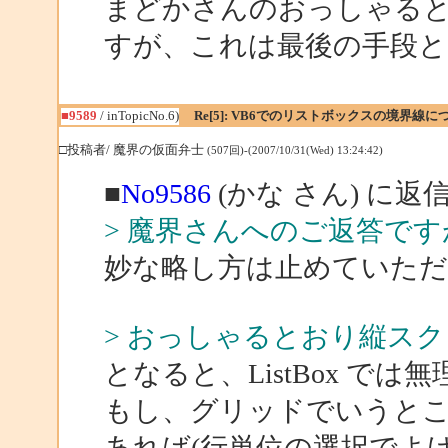
まどかさんのおっしゃると
すが、これは最後の手段
■9589
/ inTopicNo.6)
Re[5]: VB6でのリストボックスの境界線に
□投稿者/ 魔界の仮面弁士
(507回)-(2007/10/31(Wed) 13:24:42)
■
No9586
(かな さん) に返
> 魔界さんへのご返答です
妙な略し方は止めていただける
> おっしゃるとおり縦ス
となると、ListBox では
もし、グリッドでいうとこ
あれば(行単位の選択でよけ