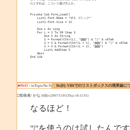
だとすれば、こういう逃げ方とか。

Private Sub Form_Load()

    List1.Font.Name = "ＭＳ ゴシック"

    List1.Font.Size = 12

    Dim L As Long

    For L = 1 To 99 Step 3

        Dim S As String

        S = Format(CStr(L), "@@@") & "|" & vbTab

        S = S & Format(CStr(L + 1), "@@@") & "|" & vbTab

        S = S & Format(CStr(L + 2), "@@@")

        List1.AddItem S

    Next

End Sub
■9645
/ inTopicNo.9)
Re[8]: VB6でのリストボックスの境界線に
□投稿者/ かな
(6回)-(2007/11/01(Thu) 16:11:01)
なるほど！
"|"を使うのは試したん