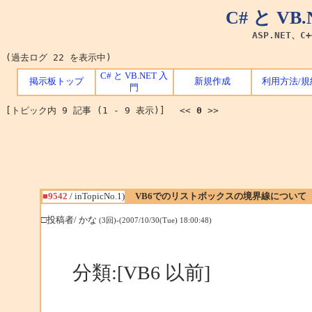
C# と V
ASP.NET、C
(過去ログ 22 を表示中)
C# と VB.NET 入
掲示板トップ
新規作成
利用方法/規
門
[トピック内 9 記事 (1 - 9 表示)] <<
0
>>
■9542
/ inTopicNo.1)
VB6でのリストボックスの境界線について
□投稿者/ かな
(3回)-(2007/10/30(Tue) 18:00:48)
分類:[VB6 以前]