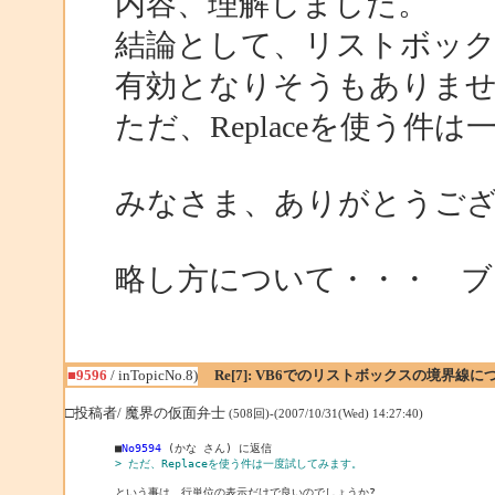
内容、理解しました。
結論として、リストボック
有効となりそうもありま
ただ、Replaceを使う件
みなさま、ありがとうご
略し方について・・・ ブ
■9596
/ inTopicNo.8)
Re[7]: VB6でのリストボックスの境界線に
□投稿者/ 魔界の仮面弁士
(508回)-(2007/10/31(Wed) 14:27:40)
■
No9594
> ただ、Replaceを使う件は一度試してみます。
という事は、行単位の表示だけで良いのでしょうか?
