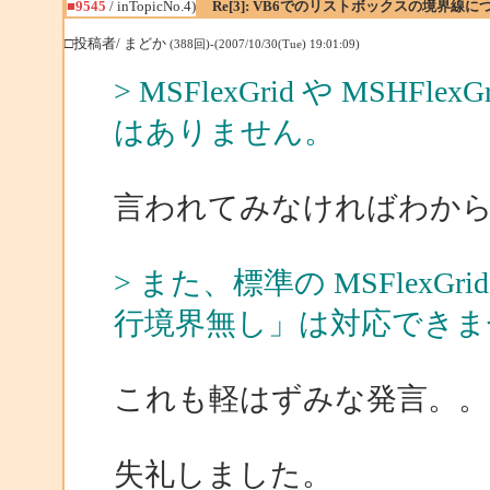
■9545
/ inTopicNo.4)
Re[3]: VB6でのリストボックスの境界線に
□投稿者/ まどか
(388回)-(2007/10/30(Tue) 19:01:09)
> MSFlexGrid や MSHFlexG
はありません。
言われてみなければわか
> また、標準の MSFlexGri
行境界無し」は対応できま
これも軽はずみな発言。。。m
失礼しました。