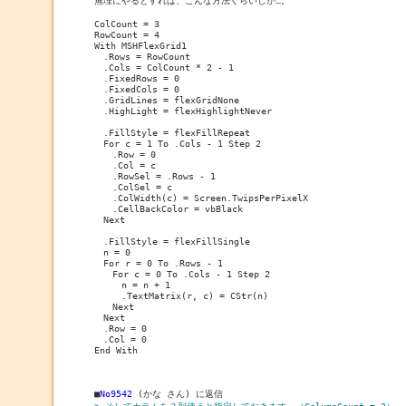
ColCount = 3

RowCount = 4

With MSHFlexGrid1

　.Rows = RowCount

　.Cols = ColCount * 2 - 1

　.FixedRows = 0

　.FixedCols = 0

　.GridLines = flexGridNone

　.HighLight = flexHighlightNever

　.FillStyle = flexFillRepeat

　For c = 1 To .Cols - 1 Step 2

　　.Row = 0

　　.Col = c

　　.RowSel = .Rows - 1

　　.ColSel = c

　　.ColWidth(c) = Screen.TwipsPerPixelX

　　.CellBackColor = vbBlack

　Next

　.FillStyle = flexFillSingle

　n = 0

　For r = 0 To .Rows - 1

　　For c = 0 To .Cols - 1 Step 2

　　　n = n + 1

　　　.TextMatrix(r, c) = CStr(n)

　　Next

　Next

　.Row = 0

　.Col = 0

End With

■
No9542
> そしてカラムを３列使うと指定しておきます。（ColumnCount = 3）