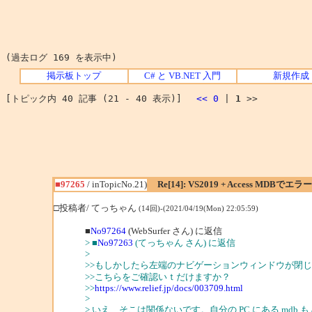
(過去ログ 169 を表示中)
掲示板トップ
C# と VB.NET 入門
新規作成
[トピック内 40 記事 (21 - 40 表示)]
<<
0
|
1
>>
■97265
/ inTopicNo.21)
Re[14]: VS2019 + Access MDBで
□投稿者/ てっちゃん
(14回)-(2021/04/19(Mon) 22:05:59)
■
No97264
(WebSurfer さん) に返信
> ■
No97263
(てっちゃん さん) に返信
>
>>もしかしたら左端のナビゲーションウィンドウが閉
>>こちらをご確認いｔだけますか？
>>
https://www.relief.jp/docs/003709.html
>
> いえ、そこは関係ないです。自分の PC にある mdb も