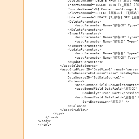
                DeleteCommand="DELETE FROM [T_顧客] WHE
                InsertCommand="INSERT INTO [T_顧客] ([
                ProviderName="<%$ ConnectionStrings:Ac
                SelectCommand="SELECT [顧客CD], [顧客名]
                UpdateCommand="UPDATE [T_顧客] SET [顧
                <DeleteParameters>

                    <asp:Parameter Name="顧客CD" Type="I
                </DeleteParameters>

                <InsertParameters>

                    <asp:Parameter Name="顧客CD" Type="I
                    <asp:Parameter Name="顧客名" Type="S
                </InsertParameters>

                <UpdateParameters>

                    <asp:Parameter Name="顧客名" Type="S
                    <asp:Parameter Name="顧客CD" Type="I
                </UpdateParameters>

            </asp:SqlDataSource>

            <asp:GridView ID="GridView1" runat="server"
                AutoGenerateColumns="False" DataKeyNam
                DataSourceID="SqlDataSource1">

                <Columns>

                    <asp:CommandField ShowDeleteButton
                    <asp:BoundField DataField="顧客CD" 
                        ReadOnly="True" SortExpression
                    <asp:BoundField DataField="顧客名" 
                        SortExpression="顧客名" />

                </Columns>

            </asp:GridView>

        </div>

    </form>

</body>

</html>