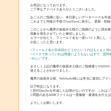
お世話になっております。
ご丁寧なアドバイスありがとうございました。
お二人のご指摘に従い、本日新しいデータベースを作成
これまでと同様の手順でGridViewに表示し、更新・
このことから魔界の仮面弁士様のご指摘のように現在稼
現象を発生させていたと確信しました。
エラーが出たり、フィールド名を一度1バイト系にし、
が起こったと思います。
>フィールド名が日本語かどうかというのはもともと何
>ベースで作っていれば間違いようもないはずで、質問
>わしいです。
まさしく上記の魔界の仮面弁士様のご指摘通りVS2019+
使えることがわかりました。
魔界の仮面弁士様、WebSurfer様には本当に親切に
以下蛇足になります。
1.型付DataSetを作成した記憶がないのですが、これ
2.問題のあるMDBファイルは一度修復・最適化を行え
よろしくお願いします。