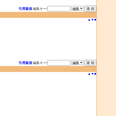
引用返信
編集キー/
▲
▼
■
引用返信
編集キー/
▲
▼
■