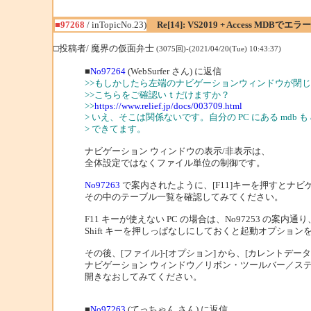
■97268
/ inTopicNo.23)
Re[14]: VS2019 + Access MDBで
□投稿者/ 魔界の仮面弁士
(3075回)-(2021/04/20(Tue) 10:43:37)
■
No97264
(WebSurfer さん) に返信
>>もしかしたら左端のナビゲーションウィンドウが閉
>>こちらをご確認いｔだけますか？
>>
https://www.relief.jp/docs/003709.html
> いえ、そこは関係ないです。自分の PC にある mdb も
> できてます。
ナビゲーション ウィンドウの表示/非表示は、
全体設定ではなくファイル単位の制御です。
No97263
で案内されたように、[F11]キーを押すとナ
その中のテーブル一覧を確認してみてください。
F11 キーが使えない PC の場合は、No97253 の案
Shift キーを押しっぱなしにしておくと起動オプショ
その後、[ファイル]-[オプション] から、[カレントデー
ナビゲーション ウィンドウ／リボン・ツールバー／ス
開きなおしてみてください。
■
No97263
(てっちゃん さん) に返信