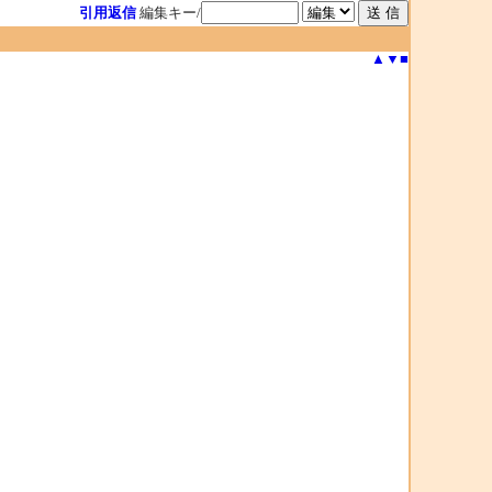
引用返信
編集キー/
▲
▼
■