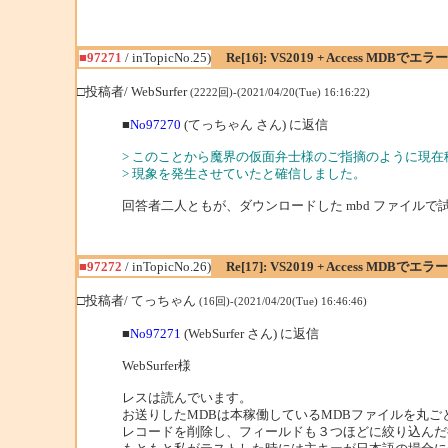
■97271
/ inTopicNo.25)
Re[16]: VS2019 + Access MDBで
□投稿者/ WebSurfer
(2222回)-(2021/04/20(Tue) 16:16:22)
■
No97270
(てっちゃん さん) に返信
> このことから魔界の仮面弁士様のご指摘のように現在
> 現象を発生させていたと確信しました。
回答者二人ともが、ダウンロードした mbd ファイル
■97272
/ inTopicNo.26)
Re[17]: VS2019 + Access MDBで
□投稿者/ てっちゃん
(16回)-(2021/04/20(Tue) 16:46:46)
■
No97271
(WebSurfer さん) に返信
WebSurfer様
レスは読んでいます。
お送りしたMDBは本稼働しているMDBファイルを丸ご
レコードを削除し、フィールドも３つほどに絞り込んだ