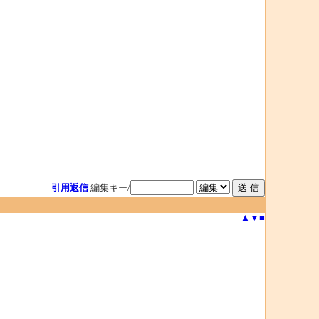
引用返信
編集キー/
▲
▼
■