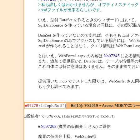
> 私も詳しくはわかりませんが、オプティミスティッ
> xsdファイルが出来るらしいです。
いえ、型付 DataSet を作るときのウィザードにおいて、
SqlDataSource を使っている場合と同様に、その選
DataSet を作っていないのであれば、そもそも .xsd
SqlDataSource のみでアクセスしている場合には、Web
.xsd が作られることはなく、クエリ情報は WebForm1
とはいえ、WebForm1.aspx の内容は
No97245
にある情報
また、追加で提供頂いた DataSet は、テーブル情報
これ自体には特に意味はありません。そのまま捨ておい
提供頂いた mdb でテストした限りは、WebSurfer
もう少し調べてみます。
■97270
/ inTopicNo.24)
Re[15]: VS2019 + Access MDBで
□投稿者/ てっちゃん
(15回)-(2021/04/20(Tue) 15:56:51)
■
No97268
(魔界の仮面弁士 さん) に返信
魔界の仮面弁士様、WebSurfer様