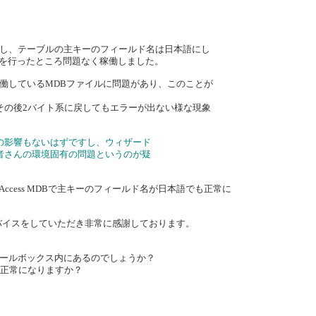
し、テーブルの主キーのフィールド名は日本語にし
削除を行ったところ問題なく稼働しました。
働しているMDBファイルに問題があり、このことが
その後2バイト系に戻してもエラーが出ない様な現象
の影響もないはずですし、ウィザード
者さんの環境固有の問題というのが疑
Access MDBで主キーのフィールド名が日本語でも正常に
アドバイスをしていただき非常に感謝しております。
はツールボックス内にあるのでしょうか？
ば正常になりますか？