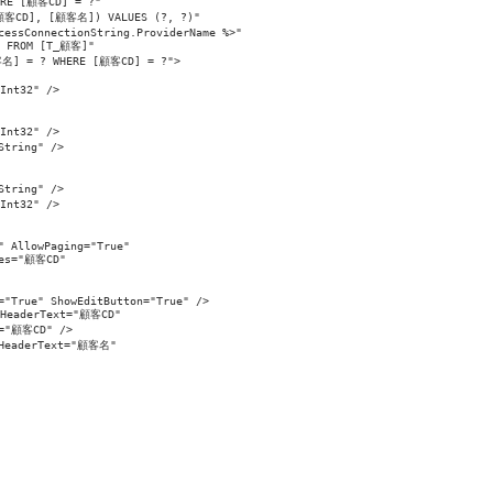
RE [顧客CD] = ?" 

顧客CD], [顧客名]) VALUES (?, ?)" 

cessConnectionString.ProviderName %>" 

 FROM [T_顧客]" 

客名] = ? WHERE [顧客CD] = ?">

nt32" />

nt32" />

tring" />

tring" />

nt32" />

 AllowPaging="True" 

es="顧客CD" 

="True" ShowEditButton="True" />

HeaderText="顧客CD" 

="顧客CD" />

HeaderText="顧客名" 
