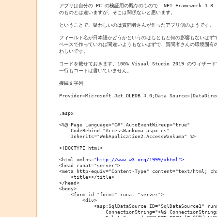
アプリは自分の PC の検証用の既存のもので .NET Framework 4.
のものとは違いますが、そこは関係ないと思います。

ということで、疑わしいのは質問者さんが作ったアプリ側のようです。

フィールド名が日本語かどうかというのはもともと何の影響もないはずで
ベースで作っていれば間違いようもないはずで、質問者さんの環境固有の
わしいです。

コードを載せておきます。100% Visual Studio 2019 のウィザ
一行もコードは書いていません。

接続文字列

Provider=Microsoft.Jet.OLEDB.4.0;Data Source=|DataDirec
.aspx

<%@ Page Language="C#" AutoEventWireup="true" 

    CodeBehind="AccessWankuma.aspx.cs" 

    Inherits="WebApplication2.AccessWankuma" %>

<!DOCTYPE html>

<html xmlns="
http://www.w3.org/1999/xhtml">
<head runat="server">

<meta http-equiv="Content-Type" content="text/html; cha
    <title></title>

</head>

<body>

    <form id="form1" runat="server">

        <div>

            <asp:SqlDataSource ID="SqlDataSource1" runa
                ConnectionString="<%$ ConnectionStrings