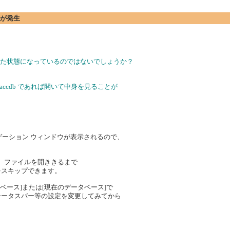
エラーが発生
じた状態になっているのではないでしょうか？
 accdb であれば開いて中身を見ることが
ビゲーション ウィンドウが表示されるので、
内通り、ファイルを開ききるまで
ンをスキップできます。
タベース]または[現在のデータベース]で
テータスバー等の設定を変更してみてから