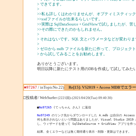
> できてます。
>
>>私も詳しくはわかりませんが、オプティミスティッ
>>xsdファイルが出来るらしいです。
>>実際は SqlDataSource + GridViewで試し
>>その際にできたのかもしれません。
>
> それはないです。SQL 文とパラメータなどが変わり
>
> ゼロから mdb ファイルを新たに作って、プロジェ
> から試してみることをお勧めします。
ありがとうございます。
明日以降に新たにテスト用のDBを作成して試してみた
■97267
/ inTopicNo.22)
Re[15]: VS2019 + Access MDBで
□投稿者/ WebSurfer
(2221回)-(2021/04/20(Tue) 09:40:30)
■
No97265
 (てっちゃん さん) に返信

No97249
 のリンク先からダウンロードした A.mdb は自分の Access 
何も表示されないという問題はありましたが、Visual Studio 2019 
し、ウィザードを使って SqlDataSource + GridView アプリを
結果、全くエラーなどは無く期待通り表示・削除・更新はできます。
