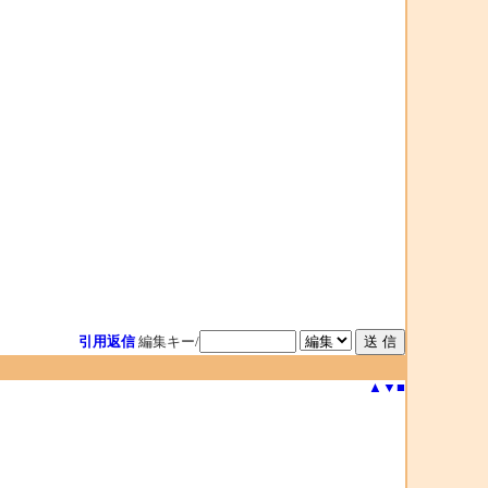
引用返信
編集キー/
▲
▼
■