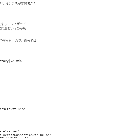
8 というところが質問者さん

すし、ウィザード

問題というのが疑

ードで作ったもので、自分では

tory|\A.mdb

rset=utf-8"/>

t="server" 

:AccessConnectionString %>" 
