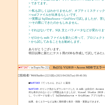
> できてます。
>
>>私も詳しくはわかりませんが、オプティミスティッ
>>xsdファイルが出来るらしいです。
>>実際は SqlDataSource + GridViewで試し
>>その際にできたのかもしれません。
>
> それはないです。SQL 文とパラメータなどが変わり
>
> ゼロから mdb ファイルを新たに作って、プロジェ
> から試してみることをお勧めします。
ありがとうございます。
明日以降に新たにテスト用のDBを作成して試してみた
■97267
/ inTopicNo.22)
Re[15]: VS2019 + Access MDBで
□投稿者/ WebSurfer
(2221回)-(2021/04/20(Tue) 09:40:30)
■
No97265
 (てっちゃん さん) に返信

No97249
 のリンク先からダウンロードした A.mdb は自分の Access 
何も表示されないという問題はありましたが、Visual Studio 2019 
し、ウィザードを使って SqlDataSource + GridView アプリを
結果、全くエラーなどは無く期待通り表示・削除・更新はできます。
