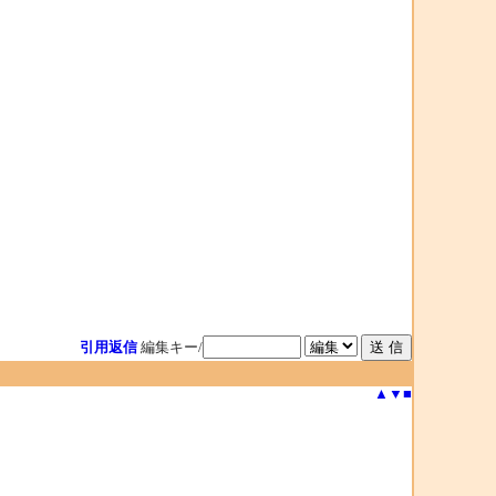
引用返信
編集キー/
▲
▼
■