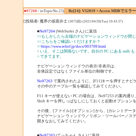
■97268
/ inTopicNo.23)
Re[14]: VS2019 + Access MDBで
□投稿者/ 魔界の仮面弁士
(3075回)-(2021/04/20(Tue) 10:43:37)
■
No97264
(WebSurfer さん) に返信
>>もしかしたら左端のナビゲーションウィンドウが閉
>>こちらをご確認いｔだけますか？
>>
https://www.relief.jp/docs/003709.html
> いえ、そこは関係ないです。自分の PC にある mdb も
> できてます。
ナビゲーション ウィンドウの表示/非表示は、
全体設定ではなくファイル単位の制御です。
No97263
で案内されたように、[F11]キーを押すとナ
その中のテーブル一覧を確認してみてください。
F11 キーが使えない PC の場合は、No97253 の案
Shift キーを押しっぱなしにしておくと起動オプショ
その後、[ファイル]-[オプション] から、[カレントデー
ナビゲーション ウィンドウ／リボン・ツールバー／ス
開きなおしてみてください。
■
No97263
(てっちゃん さん) に返信