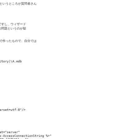
8 というところが質問者さん

すし、ウィザード

問題というのが疑

ードで作ったもので、自分では

tory|\A.mdb

rset=utf-8"/>

t="server" 

:AccessConnectionString %>" 
