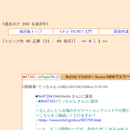
(過去ログ 169 を表示中)
掲示板トップ
C# と VB.NET 入門
新規作成
[トピック内 40 記事 (21 - 40 表示)]
<<
0
|
1
>>
■97265
/ inTopicNo.21)
Re[14]: VS2019 + Access MDBで
□投稿者/ てっちゃん
(14回)-(2021/04/19(Mon) 22:05:59)
■
No97264
(WebSurfer さん) に返信
> ■
No97263
(てっちゃん さん) に返信
>
>>もしかしたら左端のナビゲーションウィンドウが閉
>>こちらをご確認いｔだけますか？
>>
https://www.relief.jp/docs/003709.html
>
> いえ、そこは関係ないです。自分の PC にある mdb も