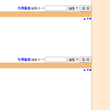
引用返信
編集キー/
▲
▼
■
引用返信
編集キー/
▲
▼
■