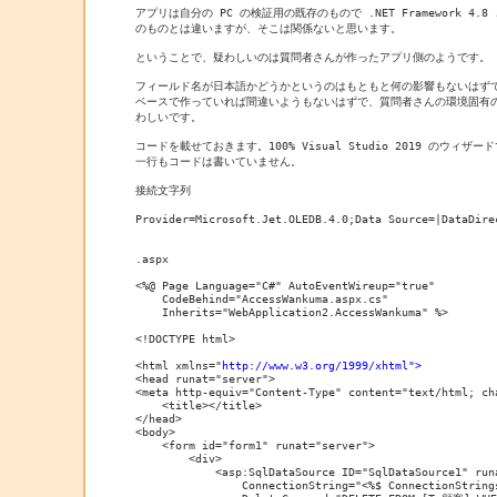
アプリは自分の PC の検証用の既存のもので .NET Framework 4.
のものとは違いますが、そこは関係ないと思います。

ということで、疑わしいのは質問者さんが作ったアプリ側のようです。

フィールド名が日本語かどうかというのはもともと何の影響もないはずで
ベースで作っていれば間違いようもないはずで、質問者さんの環境固有の
わしいです。

コードを載せておきます。100% Visual Studio 2019 のウィザ
一行もコードは書いていません。

接続文字列

Provider=Microsoft.Jet.OLEDB.4.0;Data Source=|DataDirec
.aspx

<%@ Page Language="C#" AutoEventWireup="true" 

    CodeBehind="AccessWankuma.aspx.cs" 

    Inherits="WebApplication2.AccessWankuma" %>

<!DOCTYPE html>

<html xmlns="
http://www.w3.org/1999/xhtml">
<head runat="server">

<meta http-equiv="Content-Type" content="text/html; cha
    <title></title>

</head>

<body>

    <form id="form1" runat="server">

        <div>

            <asp:SqlDataSource ID="SqlDataSource1" runa
                ConnectionString="<%$ ConnectionStrings