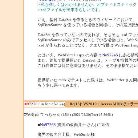
> 私も詳しくはわかりませんが、オプティミスティッ
> xsdファイルが出来るらしいです。
いえ、型付 DataSet を作るときのウィザードにおいて、
SqlDataSource を使っている場合と同様に、その選
DataSet を作っていないのであれば、そもそも .xsd
SqlDataSource のみでアクセスしている場合には、Web
.xsd が作られることはなく、クエリ情報は WebForm1
とはいえ、WebForm1.aspx の内容は
No97245
にある情報
また、追加で提供頂いた DataSet は、テーブル情報
これ自体には特に意味はありません。そのまま捨ておい
提供頂いた mdb でテストした限りは、WebSurfer
もう少し調べてみます。
■97270
/ inTopicNo.24)
Re[15]: VS2019 + Access MDBで
□投稿者/ てっちゃん
(15回)-(2021/04/20(Tue) 15:56:51)
■
No97268
(魔界の仮面弁士 さん) に返信
魔界の仮面弁士様、WebSurfer様