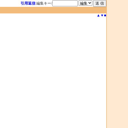
引用返信
編集キー/
▲
▼
■