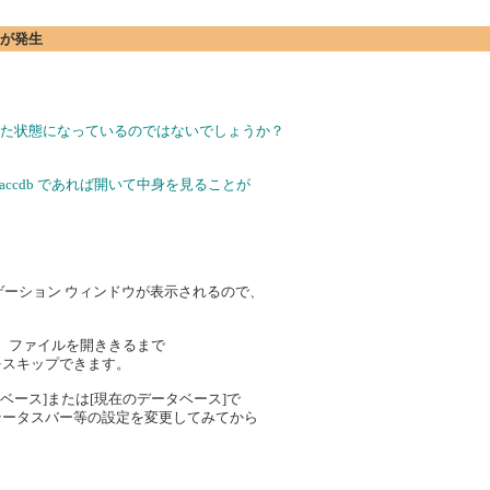
エラーが発生
じた状態になっているのではないでしょうか？
 accdb であれば開いて中身を見ることが
ビゲーション ウィンドウが表示されるので、
内通り、ファイルを開ききるまで
ンをスキップできます。
タベース]または[現在のデータベース]で
テータスバー等の設定を変更してみてから