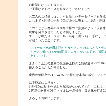
お世話になっております。
ご丁寧なアドバイスありがとうございました。
お二人のご指摘に従い、本日新しいデータベースを作成
これまでと同様の手順でGridViewに表示し、更新・
このことから魔界の仮面弁士様のご指摘のように現在稼
現象を発生させていたと確信しました。
エラーが出たり、フィールド名を一度1バイト系にし、
が起こったと思います。
>フィールド名が日本語かどうかというのはもともと何
>ベースで作っていれば間違いようもないはずで、質問
>わしいです。
まさしく上記の魔界の仮面弁士様のご指摘通りVS2019+
使えることがわかりました。
魔界の仮面弁士様、WebSurfer様には本当に親切に
以下蛇足になります。
1.型付DataSetを作成した記憶がないのですが、これ
2.問題のあるMDBファイルは一度修復・最適化を行え
よろしくお願いします。