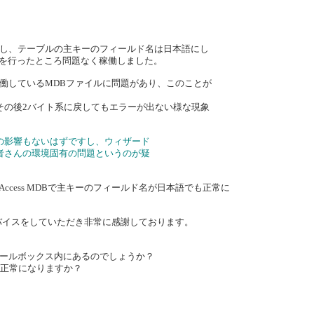
し、テーブルの主キーのフィールド名は日本語にし
削除を行ったところ問題なく稼働しました。
働しているMDBファイルに問題があり、このことが
その後2バイト系に戻してもエラーが出ない様な現象
の影響もないはずですし、ウィザード
者さんの環境固有の問題というのが疑
Access MDBで主キーのフィールド名が日本語でも正常に
アドバイスをしていただき非常に感謝しております。
はツールボックス内にあるのでしょうか？
ば正常になりますか？