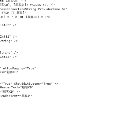
RE [顧客CD] = ?" 

顧客CD], [顧客名]) VALUES (?, ?)" 

cessConnectionString.ProviderName %>" 

 FROM [T_顧客]" 

客名] = ? WHERE [顧客CD] = ?">

nt32" />

nt32" />

tring" />

tring" />

nt32" />

 AllowPaging="True" 

es="顧客CD" 

="True" ShowEditButton="True" />

HeaderText="顧客CD" 

="顧客CD" />

HeaderText="顧客名" 
