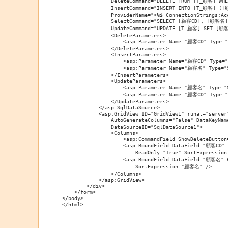
                DeleteCommand="DELETE FROM [T_顧客] WHE
                InsertCommand="INSERT INTO [T_顧客] ([
                ProviderName="<%$ ConnectionStrings:Ac
                SelectCommand="SELECT [顧客CD], [顧客名]
                UpdateCommand="UPDATE [T_顧客] SET [顧
                <DeleteParameters>

                    <asp:Parameter Name="顧客CD" Type="I
                </DeleteParameters>

                <InsertParameters>

                    <asp:Parameter Name="顧客CD" Type="I
                    <asp:Parameter Name="顧客名" Type="S
                </InsertParameters>

                <UpdateParameters>

                    <asp:Parameter Name="顧客名" Type="S
                    <asp:Parameter Name="顧客CD" Type="I
                </UpdateParameters>

            </asp:SqlDataSource>

            <asp:GridView ID="GridView1" runat="server"
                AutoGenerateColumns="False" DataKeyNam
                DataSourceID="SqlDataSource1">

                <Columns>

                    <asp:CommandField ShowDeleteButton
                    <asp:BoundField DataField="顧客CD" 
                        ReadOnly="True" SortExpression
                    <asp:BoundField DataField="顧客名" 
                        SortExpression="顧客名" />

                </Columns>

            </asp:GridView>

        </div>

    </form>

</body>

</html>