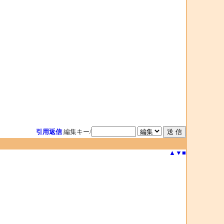
引用返信
編集キー/
▲
▼
■