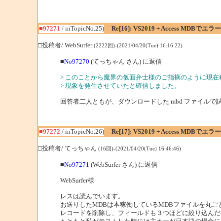
■97271
/ inTopicNo.25)
Re[16]: VS2019 + Access MDBで
□投稿者/ WebSurfer
(2222回)-(2021/04/20(Tue) 16:16:22)
■
No97270
(てっちゃん さん) に返信
> このことから魔界の仮面弁士様のご指摘のように現在
> 現象を発生させていたと確信しました。
回答者二人ともが、ダウンロードした mbd ファイル
■97272
/ inTopicNo.26)
Re[17]: VS2019 + Access MDBで
□投稿者/ てっちゃん
(16回)-(2021/04/20(Tue) 16:46:46)
■
No97271
(WebSurfer さん) に返信
WebSurfer様
レスは読んでいます。
お送りしたMDBは本稼働しているMDBファイルを丸ご
レコードを削除し、フィールドも３つほどに絞り込んだ