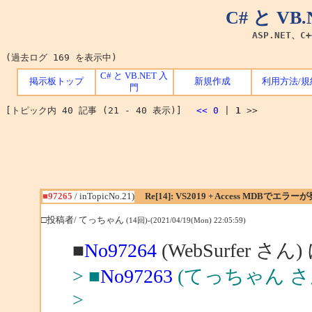
C# と V
ASP.NET、C
(過去ログ 169 を表示中)
C# と VB.NET 入
掲示板トップ
新規作成
利用方法/規
門
[トピック内 40 記事 (21 - 40 表示)]
<<
0
|
1
>>
■97265
/ inTopicNo.21)
Re[14]: VS2019 + Access MDBでエラー
□投稿者/ てっちゃん
(14回)-(2021/04/19(Mon) 22:05:59)
■
No97264
(WebSurfer さん
> ■
No97263
(てっちゃん さ
>