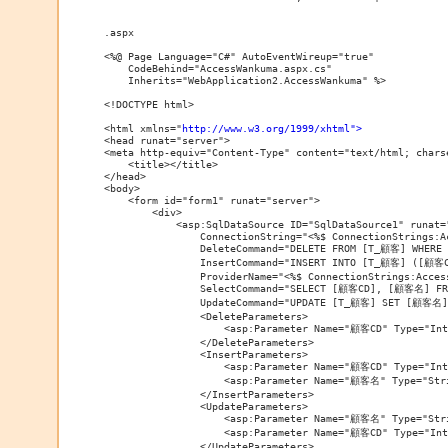
.aspx

<%@ Page Language="C#" AutoEventWireup="true" 

    CodeBehind="AccessWankuma.aspx.cs" 

    Inherits="WebApplication2.AccessWankuma" %>

<!DOCTYPE html>

<html xmlns="
http://www.w3.org/1999/xhtml">
<head runat="server">

<meta http-equiv="Content-Type" content="text/html; charse
    <title></title>

</head>

<body>

    <form id="form1" runat="server">

        <div>

            <asp:SqlDataSource ID="SqlDataSource1" runat="
                ConnectionString="<%$ ConnectionStrings:Ac
                DeleteCommand="DELETE FROM [T_顧客] WHERE
                InsertCommand="INSERT INTO [T_顧客] ([顧客
                ProviderName="<%$ ConnectionStrings:Acces
                SelectCommand="SELECT [顧客CD], [顧客名] FR
                UpdateCommand="UPDATE [T_顧客] SET [顧客名]
                <DeleteParameters>

                    <asp:Parameter Name="顧客CD" Type="Int3
                </DeleteParameters>

                <InsertParameters>

                    <asp:Parameter Name="顧客CD" Type="Int3
                    <asp:Parameter Name="顧客名" Type="Stri
                </InsertParameters>

                <UpdateParameters>

                    <asp:Parameter Name="顧客名" Type="Stri
                    <asp:Parameter Name="顧客CD" Type="Int3
                </UpdateParameters>
