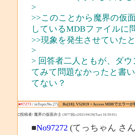
>
>>このことから魔界の仮
しているMDBファイルに
>>現象を発生させていた
>
> 回答者二人ともが、ダウ
てみて問題なかったと書
てない？
■97273
/ inTopicNo.27)
Re[18]: VS2019 + Access MDBでエラー
□投稿者/ 魔界の仮面弁士
(3077回)-(2021/04/20(Tue) 16:59:01)
■
No97272
(てっちゃん さん