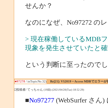
せんか？
なのになぜ、No97272 
> 現在稼働しているMD
現象を発生させていたと確
という判断に至ったので
■97278
/ inTopicNo.32)
Re[21]: VS2019 + Access MDBでエラー
□投稿者/ てっちゃん
(19回)-(2021/04/20(Tue) 18:52:29)
■
No97277
(WebSurfer さん