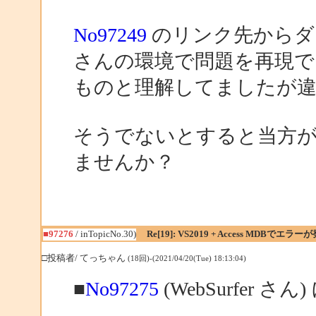
No97249
のリンク先からダウ
さんの環境で問題を再現で
ものと理解してましたが
そうでないとすると当方
ませんか？
■97276
/ inTopicNo.30)
Re[19]: VS2019 + Access MDBでエラー
□投稿者/ てっちゃん
(18回)-(2021/04/20(Tue) 18:13:04)
■
No97275
(WebSurfer さん