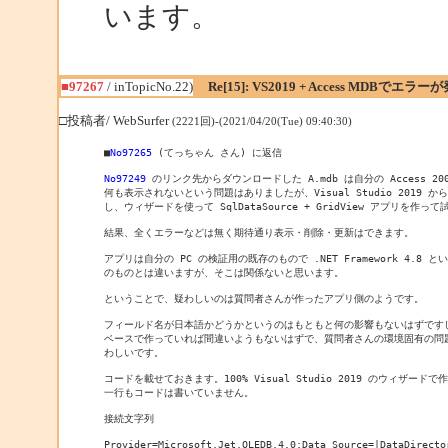
います。
■97267
/ inTopicNo.22)
Re[15]: VS2019 + Access MDBでエラー
□投稿者/ WebSurfer
(2221回)-(2021/04/20(Tue) 09:40:30)
■
No97265
 (てっちゃん さん) に返信

No97249
 のリンク先からダウンロードした A.mdb は自分の Access 20
何も表示されないという問題はありましたが、Visual Studio 2019 から
し、ウィザードを使って SqlDataSource + GridView アプリを作っ
結果、全くエラーなどは無く期待通り表示・削除・更新はできます。

アプリは自分の PC の検証用の既存のもので .NET Framework 4.8 
のものとは違いますが、そこは関係ないと思います。

ということで、疑わしいのは質問者さんが作ったアプリ側のようです。

フィールド名が日本語かどうかというのはもともと何の影響もないはずですし
ベースで作っていれば間違いようもないはずで、質問者さんの環境固有の問題
わしいです。

コードを載せておきます。100% Visual Studio 2019 のウィザード
一行もコードは書いていません。

接続文字列

Provider=Microsoft.Jet.OLEDB.4.0;Data Source=|DataDirector