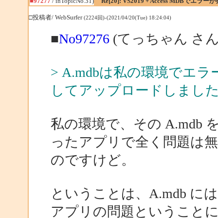
■97277
/ inTopicNo.31)
Re[20]: VS2019 + Access MDBでエラー
□投稿者/ WebSurfer
(2224回)-(2021/04/20(Tue) 18:24:04)
■
No97276
(てっちゃん さん
> A.mdbは私の環境で
してアップロードしまし
私の環境で、その A.md
ったアプリで全く問題は
のですけど。
ということは、A.mdb 
アプリの問題ということ