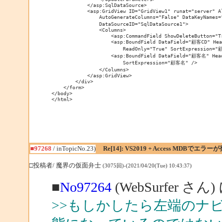
            </asp:SqlDataSource>

            <asp:GridView ID="GridView1" runat="server" Al
                AutoGenerateColumns="False" DataKeyNames=
                DataSourceID="SqlDataSource1">

                <Columns>

                    <asp:CommandField ShowDeleteButton="Tr
                    <asp:BoundField DataField="顧客CD" Hea
                        ReadOnly="True" SortExpression="顧
                    <asp:BoundField DataField="顧客名" He
                        SortExpression="顧客名" />

                </Columns>

            </asp:GridView>

        </div>

    </form>

</body>

</html>
■97268
/ inTopicNo.23)
Re[14]: VS2019 + Access MDBでエラー
□投稿者/ 魔界の仮面弁士
(3075回)-(2021/04/20(Tue) 10:43:37)
■
No97264
(WebSurfer さん
>>もしかしたら左端のナ