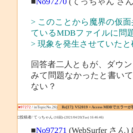
■
No97270
(てっちゃん さん
> このことから魔界の仮
ているMDBファイルに問
> 現象を発生させていた
回答者二人ともが、ダウンロ
みて問題なかったと書い
ない？
■97272
/ inTopicNo.26)
Re[17]: VS2019 + Access MDBでエラー
□投稿者/ てっちゃん
(16回)-(2021/04/20(Tue) 16:46:46)
■
No97271
(WebSurfer さん