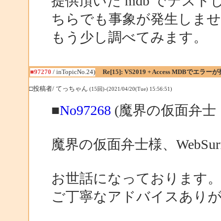
提供頂いた mdb でテストし
ちらでも事象が発生しま
もう少し調べてみます。
■97270
/ inTopicNo.24)
Re[15]: VS2019 + Access MDBでエラー
□投稿者/ てっちゃん
(15回)-(2021/04/20(Tue) 15:56:51)
■
No97268
(魔界の仮面弁士 
魔界の仮面弁士様、WebSurf
お世話になっております
ご丁寧なアドバイスあり