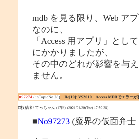
mdb を見る限り、Web
なのに、
「Access 用アプリ」
にかかりましたが、
その中のどれが影響を与
ません。
■97274
/ inTopicNo.28)
Re[19]: VS2019 + Access MDBでエラー
□投稿者/ てっちゃん
(17回)-(2021/04/20(Tue) 17:50:28)
■
No97273
(魔界の仮面弁士 