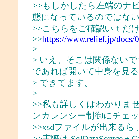
>>もしかしたら左端のナ
態になっているのではな
>>こちらをご確認いｔだ
>>
https://www.relief.jp/docs
>
> いえ、そこは関係ないです。自
であれば開いて中身を見
> できてます。
>
>>私も詳しくはわかりま
ンカレンシー制御にチェ
>>xsdファイルが出来る
>>実際は SqlDataSourc