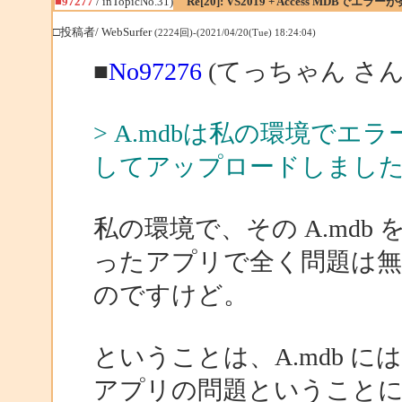
■97277
/ inTopicNo.31)
Re[20]: VS2019 + Access MDBでエラー
□投稿者/ WebSurfer
(2224回)-(2021/04/20(Tue) 18:24:04)
■
No97276
(てっちゃん さん
> A.mdbは私の環境で
してアップロードしまし
私の環境で、その A.md
ったアプリで全く問題は
のですけど。
ということは、A.mdb 
アプリの問題ということ