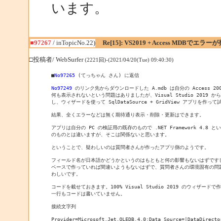
います。
■97267
/ inTopicNo.22)
Re[15]: VS2019 + Access MDBでエラー
□投稿者/ WebSurfer
(2221回)-(2021/04/20(Tue) 09:40:30)
■
No97265
 (てっちゃん さん) に返信

No97249
 のリンク先からダウンロードした A.mdb は自分の Access 20
何も表示されないという問題はありましたが、Visual Studio 2019 から
し、ウィザードを使って SqlDataSource + GridView アプリを作っ
結果、全くエラーなどは無く期待通り表示・削除・更新はできます。

アプリは自分の PC の検証用の既存のもので .NET Framework 4.8 
のものとは違いますが、そこは関係ないと思います。

ということで、疑わしいのは質問者さんが作ったアプリ側のようです。

フィールド名が日本語かどうかというのはもともと何の影響もないはずですし
ベースで作っていれば間違いようもないはずで、質問者さんの環境固有の問題
わしいです。

コードを載せておきます。100% Visual Studio 2019 のウィザード
一行もコードは書いていません。

接続文字列

Provider=Microsoft.Jet.OLEDB.4.0;Data Source=|DataDirector