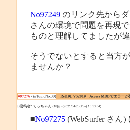
No97249
のリンク先からダウ
さんの環境で問題を再現で
ものと理解してましたが
そうでないとすると当方
ませんか？
■97276
/ inTopicNo.30)
Re[19]: VS2019 + Access MDBでエラー
□投稿者/ てっちゃん
(18回)-(2021/04/20(Tue) 18:13:04)
■
No97275
(WebSurfer さん