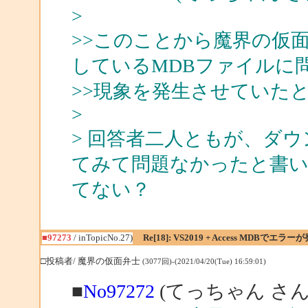
>
>>このことから魔界の仮
しているMDBファイルに
>>現象を発生させていた
>
> 回答者二人ともが、ダウ
てみて問題なかったと書
てない？
■97273
/ inTopicNo.27)
Re[18]: VS2019 + Access MDBでエラー
□投稿者/ 魔界の仮面弁士
(3077回)-(2021/04/20(Tue) 16:59:01)
■
No97272
(てっちゃん さん