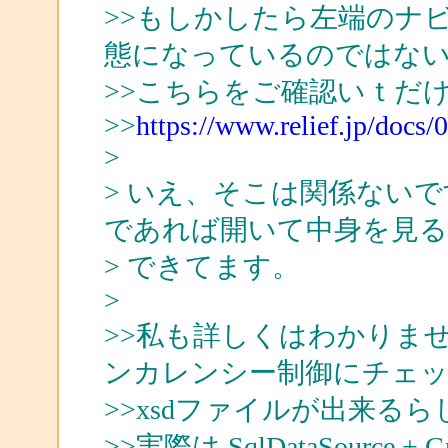
>>もしかしたら左端のナ
態になっているのではな
>>こちらをご確認いｔだ
>>
https://www.relief.jp/docs
>
> いえ、そこは関係ないです。自
であれば開いて中身を見
> できてます。
>
>>私も詳しくはわかりま
ンカレンシー制御にチェ
>>xsdファイルが出来る
>>実際は SqlDataSourc