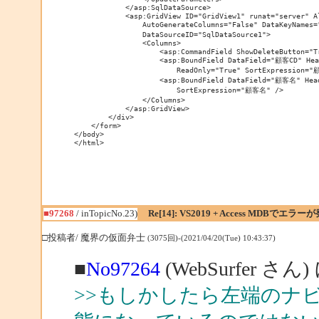
            </asp:SqlDataSource>

            <asp:GridView ID="GridView1" runat="server" Al
                AutoGenerateColumns="False" DataKeyNames=
                DataSourceID="SqlDataSource1">

                <Columns>

                    <asp:CommandField ShowDeleteButton="Tr
                    <asp:BoundField DataField="顧客CD" Hea
                        ReadOnly="True" SortExpression="顧
                    <asp:BoundField DataField="顧客名" He
                        SortExpression="顧客名" />

                </Columns>

            </asp:GridView>

        </div>

    </form>

</body>

</html>
■97268
/ inTopicNo.23)
Re[14]: VS2019 + Access MDBでエラー
□投稿者/ 魔界の仮面弁士
(3075回)-(2021/04/20(Tue) 10:43:37)
■
No97264
(WebSurfer さん
>>もしかしたら左端のナ