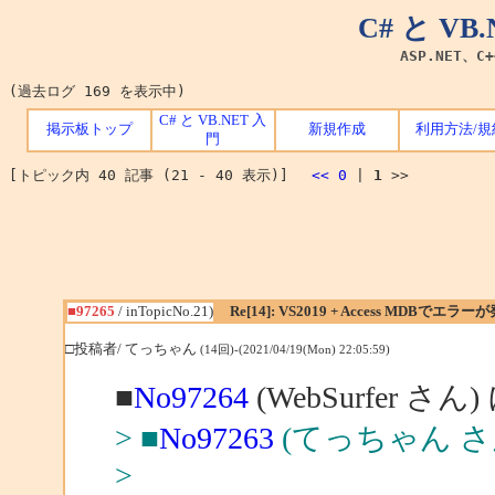
C# と V
ASP.NET、C
(過去ログ 169 を表示中)
C# と VB.NET 入
掲示板トップ
新規作成
利用方法/規
門
[トピック内 40 記事 (21 - 40 表示)]
<<
0
|
1
>>
■97265
/ inTopicNo.21)
Re[14]: VS2019 + Access MDBでエラー
□投稿者/ てっちゃん
(14回)-(2021/04/19(Mon) 22:05:59)
■
No97264
(WebSurfer さん
> ■
No97263
(てっちゃん さ
>