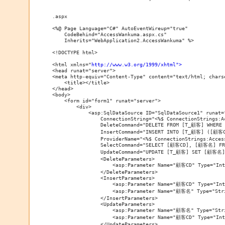
.aspx

<%@ Page Language="C#" AutoEventWireup="true" 

    CodeBehind="AccessWankuma.aspx.cs" 

    Inherits="WebApplication2.AccessWankuma" %>

<!DOCTYPE html>

<html xmlns="
http://www.w3.org/1999/xhtml">
<head runat="server">

<meta http-equiv="Content-Type" content="text/html; charse
    <title></title>

</head>

<body>

    <form id="form1" runat="server">

        <div>

            <asp:SqlDataSource ID="SqlDataSource1" runat="
                ConnectionString="<%$ ConnectionStrings:Ac
                DeleteCommand="DELETE FROM [T_顧客] WHERE
                InsertCommand="INSERT INTO [T_顧客] ([顧客
                ProviderName="<%$ ConnectionStrings:Acces
                SelectCommand="SELECT [顧客CD], [顧客名] FR
                UpdateCommand="UPDATE [T_顧客] SET [顧客名]
                <DeleteParameters>

                    <asp:Parameter Name="顧客CD" Type="Int3
                </DeleteParameters>

                <InsertParameters>

                    <asp:Parameter Name="顧客CD" Type="Int3
                    <asp:Parameter Name="顧客名" Type="Stri
                </InsertParameters>

                <UpdateParameters>

                    <asp:Parameter Name="顧客名" Type="Stri
                    <asp:Parameter Name="顧客CD" Type="Int3
                </UpdateParameters>
