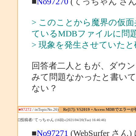
■
No97270
(てっちゃん さん
> このことから魔界の仮
ているMDBファイルに問
> 現象を発生させていた
回答者二人ともが、ダウンロ
みて問題なかったと書い
ない？
■97272
/ inTopicNo.26)
Re[17]: VS2019 + Access MDBでエラー
□投稿者/ てっちゃん
(16回)-(2021/04/20(Tue) 16:46:46)
■
No97271
(WebSurfer さん