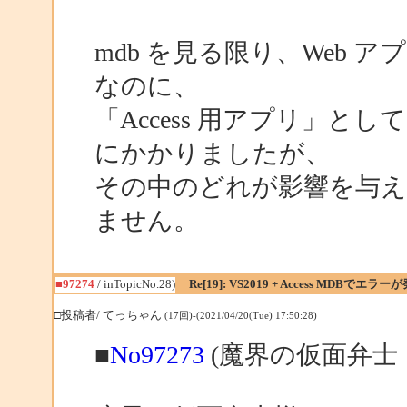
mdb を見る限り、Web
なのに、
「Access 用アプリ」
にかかりましたが、
その中のどれが影響を与
ません。
■97274
/ inTopicNo.28)
Re[19]: VS2019 + Access MDBでエラー
□投稿者/ てっちゃん
(17回)-(2021/04/20(Tue) 17:50:28)
■
No97273
(魔界の仮面弁士 