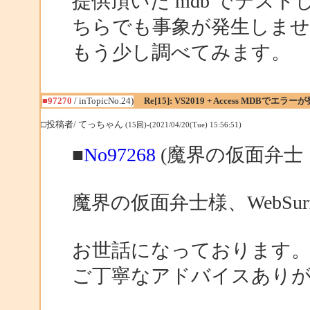
提供頂いた mdb でテストし
ちらでも事象が発生しま
もう少し調べてみます。
■97270
/ inTopicNo.24)
Re[15]: VS2019 + Access MDBでエラー
□投稿者/ てっちゃん
(15回)-(2021/04/20(Tue) 15:56:51)
■
No97268
(魔界の仮面弁士 
魔界の仮面弁士様、WebSurf
お世話になっております
ご丁寧なアドバイスあり