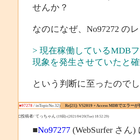
せんか？
なのになぜ、No97272 
> 現在稼働しているMD
現象を発生させていたと確
という判断に至ったので
■97278
/ inTopicNo.32)
Re[21]: VS2019 + Access MDBでエラー
□投稿者/ てっちゃん
(19回)-(2021/04/20(Tue) 18:52:29)
■
No97277
(WebSurfer さん