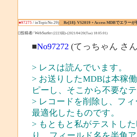
■97275
/ inTopicNo.29)
Re[18]: VS2019 + Access MDBでエラー
□投稿者/ WebSurfer
(2223回)-(2021/04/20(Tue) 18:05:01)
■
No97272
(てっちゃん さん
> レスは読んでいます。
> お送りしたMDBは本稼
ピーし、そこから不要なテ
> レコードを削除し、フ
最適化したものです。
> もともと私がテストし
り、フィールド名を半角