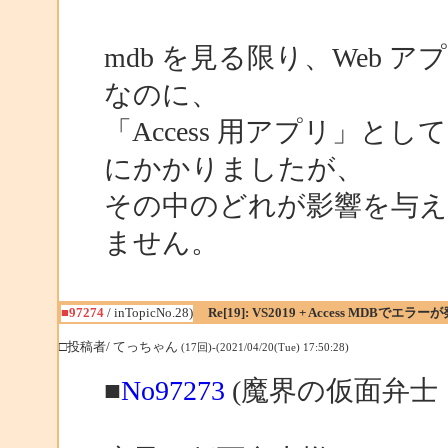
mdb を見る限り、Web
なのに、
「Access 用アプリ」
にかかりましたが、
その中のどれが影響を与
ません。
■97274
/ inTopicNo.28)
Re[19]: VS2019 + Access MDBでエラー
□投稿者/ てっちゃん
(17回)-(2021/04/20(Tue) 17:50:28)
■
No97273
(魔界の仮面弁士 