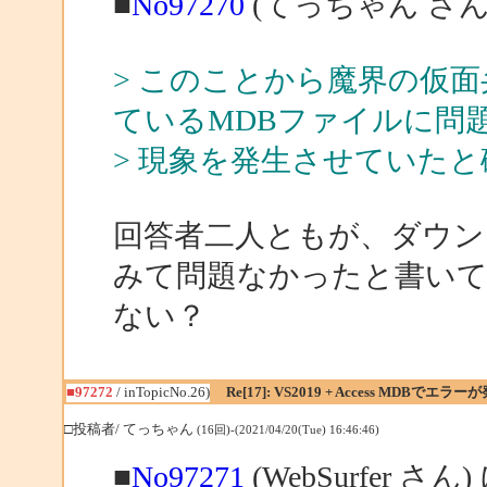
■
No97270
(てっちゃん さん
> このことから魔界の仮
ているMDBファイルに問
> 現象を発生させていた
回答者二人ともが、ダウンロ
みて問題なかったと書い
ない？
■97272
/ inTopicNo.26)
Re[17]: VS2019 + Access MDBでエラー
□投稿者/ てっちゃん
(16回)-(2021/04/20(Tue) 16:46:46)
■
No97271
(WebSurfer さん