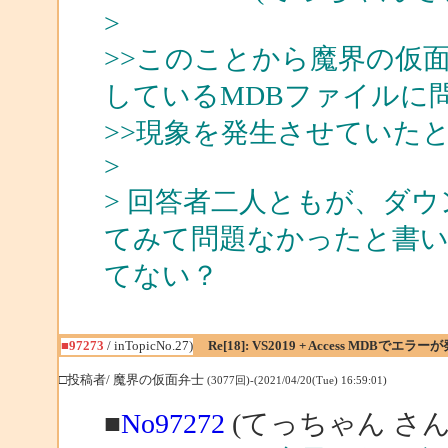
>
>>このことから魔界の仮
しているMDBファイルに
>>現象を発生させていた
>
> 回答者二人ともが、ダウ
てみて問題なかったと書
てない？
■97273
/ inTopicNo.27)
Re[18]: VS2019 + Access MDBでエラー
□投稿者/ 魔界の仮面弁士
(3077回)-(2021/04/20(Tue) 16:59:01)
■
No97272
(てっちゃん さん