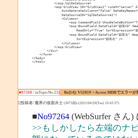
            </asp:SqlDataSource>

            <asp:GridView ID="GridView1" runat="server" Al
                AutoGenerateColumns="False" DataKeyNames=
                DataSourceID="SqlDataSource1">

                <Columns>

                    <asp:CommandField ShowDeleteButton="Tr
                    <asp:BoundField DataField="顧客CD" Hea
                        ReadOnly="True" SortExpression="顧
                    <asp:BoundField DataField="顧客名" He
                        SortExpression="顧客名" />

                </Columns>

            </asp:GridView>

        </div>

    </form>

</body>

</html>
■97268
/ inTopicNo.23)
Re[14]: VS2019 + Access MDBでエラー
□投稿者/ 魔界の仮面弁士
(3075回)-(2021/04/20(Tue) 10:43:37)
■
No97264
(WebSurfer さん
>>もしかしたら左端のナ