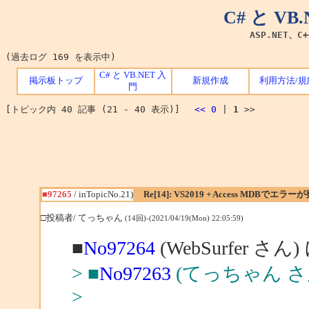
C# と V
ASP.NET、C
(過去ログ 169 を表示中)
C# と VB.NET 入
掲示板トップ
新規作成
利用方法/規
門
[トピック内 40 記事 (21 - 40 表示)]
<<
0
|
1
>>
■97265
/ inTopicNo.21)
Re[14]: VS2019 + Access MDBでエラー
□投稿者/ てっちゃん
(14回)-(2021/04/19(Mon) 22:05:59)
■
No97264
(WebSurfer さん
> ■
No97263
(てっちゃん さ
>