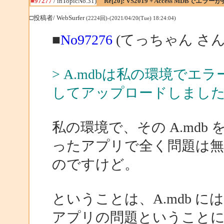
■97277
/ inTopicNo.31)
Re[20]: VS2019 + Access MDBでエラー
□投稿者/ WebSurfer
(2224回)-(2021/04/20(Tue) 18:24:04)
■
No97276
(てっちゃん さん
> A.mdbは私の環境で
してアップロードしまし
私の環境で、その A.md
ったアプリで全く問題は
のですけど。
ということは、A.mdb 
アプリの問題ということ