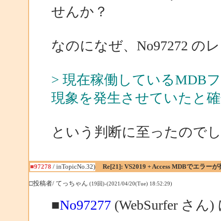
せんか？
なのになぜ、No97272 
> 現在稼働しているMD
現象を発生させていたと確
という判断に至ったので
■97278
/ inTopicNo.32)
Re[21]: VS2019 + Access MDBでエラー
□投稿者/ てっちゃん
(19回)-(2021/04/20(Tue) 18:52:29)
■
No97277
(WebSurfer さん