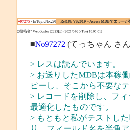
■97275
/ inTopicNo.29)
Re[18]: VS2019 + Access MDBでエラー
□投稿者/ WebSurfer
(2223回)-(2021/04/20(Tue) 18:05:01)
■
No97272
(てっちゃん さん
> レスは読んでいます。
> お送りしたMDBは本稼
ピーし、そこから不要なテ
> レコードを削除し、フ
最適化したものです。
> もともと私がテストし
り、フィールド名を半角