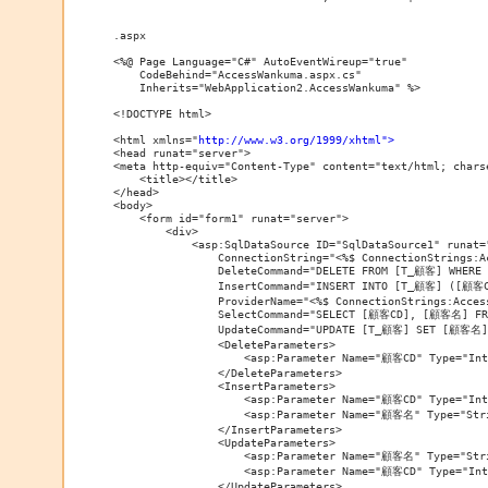
.aspx

<%@ Page Language="C#" AutoEventWireup="true" 

    CodeBehind="AccessWankuma.aspx.cs" 

    Inherits="WebApplication2.AccessWankuma" %>

<!DOCTYPE html>

<html xmlns="
http://www.w3.org/1999/xhtml">
<head runat="server">

<meta http-equiv="Content-Type" content="text/html; charse
    <title></title>

</head>

<body>

    <form id="form1" runat="server">

        <div>

            <asp:SqlDataSource ID="SqlDataSource1" runat="
                ConnectionString="<%$ ConnectionStrings:Ac
                DeleteCommand="DELETE FROM [T_顧客] WHERE
                InsertCommand="INSERT INTO [T_顧客] ([顧客
                ProviderName="<%$ ConnectionStrings:Acces
                SelectCommand="SELECT [顧客CD], [顧客名] FR
                UpdateCommand="UPDATE [T_顧客] SET [顧客名]
                <DeleteParameters>

                    <asp:Parameter Name="顧客CD" Type="Int3
                </DeleteParameters>

                <InsertParameters>

                    <asp:Parameter Name="顧客CD" Type="Int3
                    <asp:Parameter Name="顧客名" Type="Stri
                </InsertParameters>

                <UpdateParameters>

                    <asp:Parameter Name="顧客名" Type="Stri
                    <asp:Parameter Name="顧客CD" Type="Int3
                </UpdateParameters>
