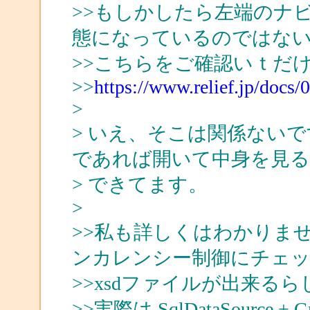
>>もしかしたら左端のナ
態になっているのではな
>>こちらをご確認いｔだ
>>
https://www.relief.jp/docs
>
> いえ、そこは関係ないです。自
であれば開いて中身を見
> できてます。
>
>>私も詳しくはわかりま
ンカレンシー制御にチェ
>>xsdファイルが出来る
>>実際は SqlDataSourc