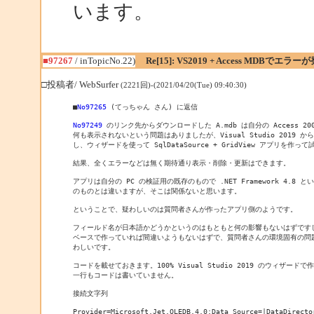
います。
■97267
/ inTopicNo.22)
Re[15]: VS2019 + Access MDBでエラー
□投稿者/ WebSurfer
(2221回)-(2021/04/20(Tue) 09:40:30)
■
No97265
 (てっちゃん さん) に返信

No97249
 のリンク先からダウンロードした A.mdb は自分の Access 20
何も表示されないという問題はありましたが、Visual Studio 2019 から
し、ウィザードを使って SqlDataSource + GridView アプリを作っ
結果、全くエラーなどは無く期待通り表示・削除・更新はできます。

アプリは自分の PC の検証用の既存のもので .NET Framework 4.8 
のものとは違いますが、そこは関係ないと思います。

ということで、疑わしいのは質問者さんが作ったアプリ側のようです。

フィールド名が日本語かどうかというのはもともと何の影響もないはずですし
ベースで作っていれば間違いようもないはずで、質問者さんの環境固有の問題
わしいです。

コードを載せておきます。100% Visual Studio 2019 のウィザード
一行もコードは書いていません。

接続文字列

Provider=Microsoft.Jet.OLEDB.4.0;Data Source=|DataDirector