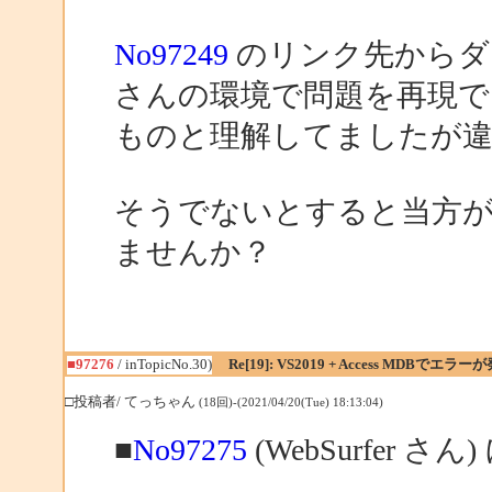
No97249
のリンク先からダウ
さんの環境で問題を再現で
ものと理解してましたが
そうでないとすると当方
ませんか？
■97276
/ inTopicNo.30)
Re[19]: VS2019 + Access MDBでエラー
□投稿者/ てっちゃん
(18回)-(2021/04/20(Tue) 18:13:04)
■
No97275
(WebSurfer さん