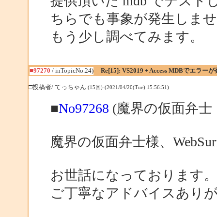
提供頂いた mdb でテストし
ちらでも事象が発生しま
もう少し調べてみます。
■97270
/ inTopicNo.24)
Re[15]: VS2019 + Access MDBでエラー
□投稿者/ てっちゃん
(15回)-(2021/04/20(Tue) 15:56:51)
■
No97268
(魔界の仮面弁士 
魔界の仮面弁士様、WebSurf
お世話になっております
ご丁寧なアドバイスあり