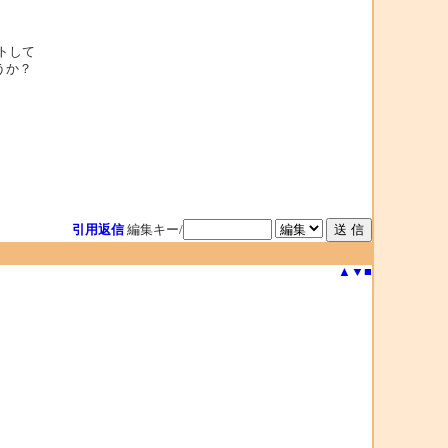
セットして
うか？
引用返信
編集キー/
▲
▼
■