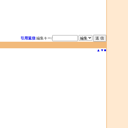
引用返信
編集キー/
▲
▼
■