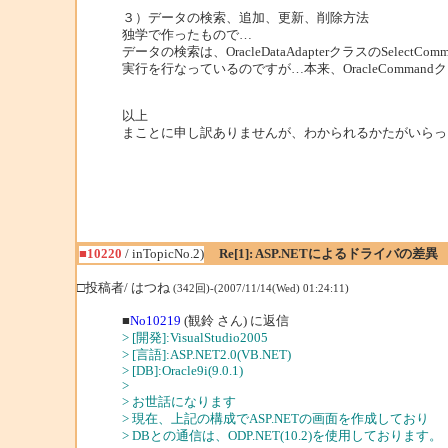
３）データの検索、追加、更新、削除方法
独学で作ったもので…
データの検索は、OracleDataAdapterクラスのSelectComm
実行を行なっているのですが…本来、OracleComm
以上
まことに申し訳ありませんが、わかられるかたがいらっ
■10220
/ inTopicNo.2)
Re[1]: ASP.NETによるドライバの差異
□投稿者/ はつね
(342回)-(2007/11/14(Wed) 01:24:11)
■
No10219
(観鈴 さん) に返信
> [開発]:VisualStudio2005
> [言語]:ASP.NET2.0(VB.NET)
> [DB]:Oracle9i(9.0.1)
>
> お世話になります
> 現在、上記の構成でASP.NETの画面を作成しており
> DBとの通信は、ODP.NET(10.2)を使用しております。