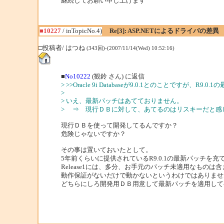
継続してお願い申し上げます
■10227
/ inTopicNo.4)
Re[3]: ASP.NETによるドライバの差異
□投稿者/ はつね
(343回)-(2007/11/14(Wed) 10:52:16)
■
No10222
(観鈴 さん) に返信
> >>Oracle 9i Databaseが9.0.1とのことですが、
>
> いえ、最新パッチはあてておりません。
> ⇒ 現行ＤＢに対して、あてるのはリスキーだと感
現行ＤＢを使って開発してるんですか？
危険じゃないですか？
その事は置いておいたとして。
5年前くらいに提供されているR9.0.1の最新パッチを充てていない状態だ
Release1には、多分、お手元のパッチ未適用なもの
動作保証がないだけで動かないというわけではありませ
どちらにしろ開発用ＤＢ用意して最新パッチを適用して再