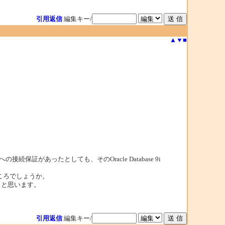
引用返信
編集キー/
▲
▼
■
e1への接続保証があったとしても、そのOracle Database 9i
ころでしょうか。
うと思います。
引用返信
編集キー/