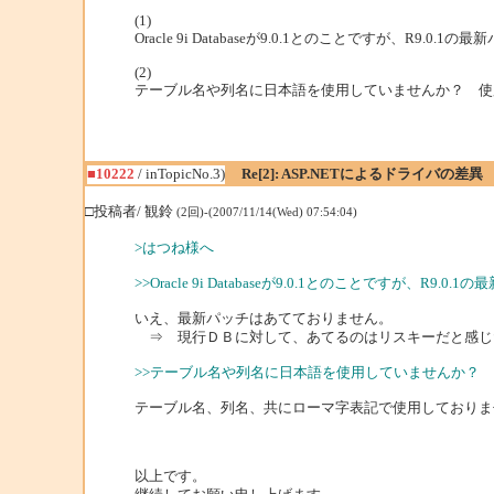
(1)
Oracle 9i Databaseが9.0.1とのことですが、R9.
(2)
テーブル名や列名に日本語を使用していませんか？ 使用
■10222
/ inTopicNo.3)
Re[2]: ASP.NETによるドライバの差異
□投稿者/ 観鈴
(2回)-(2007/11/14(Wed) 07:54:04)
>はつね様へ
>>Oracle 9i Databaseが9.0.1とのことですが、R9
いえ、最新パッチはあてておりません。
⇒ 現行ＤＢに対して、あてるのはリスキーだと感じ
>>テーブル名や列名に日本語を使用していませんか？ 
テーブル名、列名、共にローマ字表記で使用しておりま
以上です。