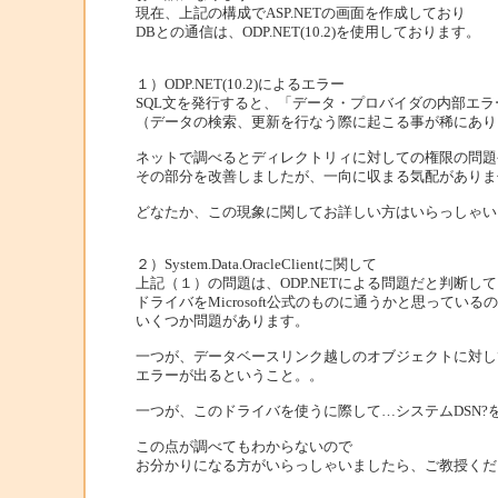
現在、上記の構成でASP.NETの画面を作成しており
DBとの通信は、ODP.NET(10.2)を使用しております。
１）ODP.NET(10.2)によるエラー
SQL文を発行すると、「データ・プロバイダの内部エラーが発生
（データの検索、更新を行なう際に起こる事が稀にあり
ネットで調べるとディレクトリィに対しての権限の問題
その部分を改善しましたが、一向に収まる気配がありま
どなたか、この現象に関してお詳しい方はいらっしゃい
２）System.Data.OracleClientに関して
上記（１）の問題は、ODP.NETによる問題だと判断して
ドライバをMicrosoft公式のものに通うかと思ってい
いくつか問題があります。
一つが、データベースリンク越しのオブジェクトに対し
エラーが出るということ。。
一つが、このドライバを使うに際して…システムDSN?
この点が調べてもわからないので
お分かりになる方がいらっしゃいましたら、ご教授くだ