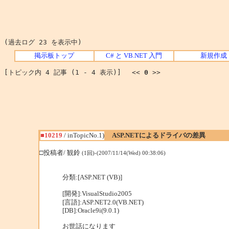
(過去ログ 23 を表示中)
掲示板トップ
C# と VB.NET 入門
新規作成
[トピック内 4 記事 (1 - 4 表示)] <<
0
>>
■10219
/ inTopicNo.1)
ASP.NETによるドライバの差異
□投稿者/ 観鈴
(1回)-(2007/11/14(Wed) 00:38:06)
分類:[ASP.NET (VB)]
[開発]:VisualStudio2005
[言語]:ASP.NET2.0(VB.NET)
[DB]:Oracle9i(9.0.1)
お世話になります