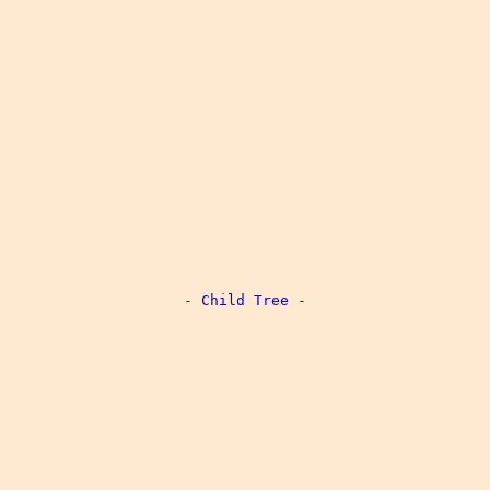
-
Child Tree
-