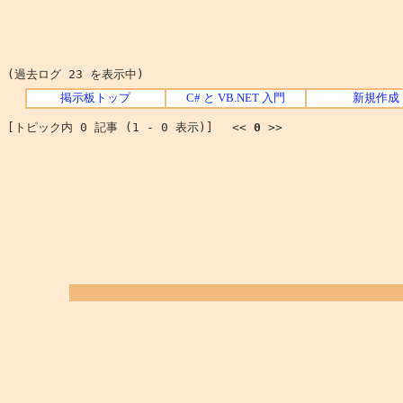
(過去ログ 23 を表示中)
掲示板トップ
C# と VB.NET 入門
新規作成
[トピック内 0 記事 (1 - 0 表示)] <<
0
>>