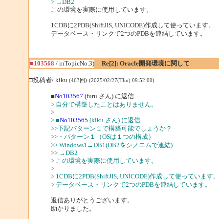
> →DB2
この環境を実際に使用しています。
1CDBに2PDB(ShiftJIS, UNICODE)作成して使っています。
データベース・リンクで2つのPDBを連結しています。
■103568
/ inTopicNo.3)
Re[2]: Oracle開発環境に関して
□投稿者/ kiku
(463回)-(2025/02/27(Thu) 09:52:00)
■
No103567
(furu さん) に返信
> 自分で構築したことはありません。
>
> ■
No103565
(kiku さん) に返信
>>下記パターン１で構築可能でしょうか？
>>・パターン１（OSは１つの構成）
>> Windows1→DB1(DB2をシノニムで連結)
>> →DB2
> この環境を実際に使用しています。
>
> 1CDBに2PDB(ShiftJIS, UNICODE)作成して使っています
> データベース・リンクで2つのPDBを連結しています。
返信ありがとうございます。
助かりました。