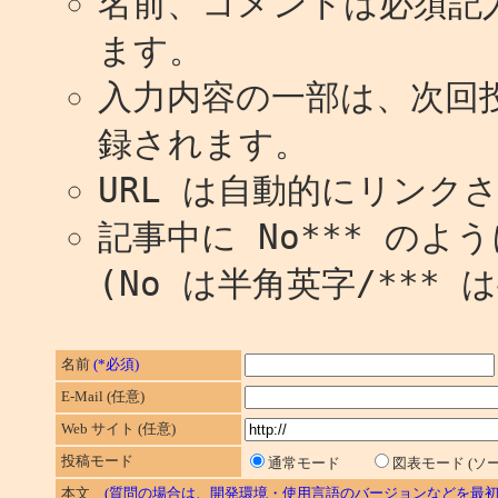
名前、コメントは必須記
ます。
入力内容の一部は、次回
録されます。
URL は自動的にリンク
記事中に No*** の
(No は半角英字/*** 
名前
(*必須)
E-Mail (任意)
Web サイト (任意)
投稿モード
通常モード
図表モード (
本文
(質問の場合は、開発環境・使用言語のバージョンなどを最初