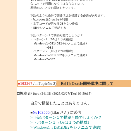
久しぶりで利用しなくてはならなくなり、

基礎的なことをお聞きしたいです。

下記のような条件で開発環境を構築する必要があります。

・Windwos版Oracleを利用

・文字コードが異なるDBを２つ作成

・DBをシノニムで連結する

下記パターン１で構築可能でしょうか？

・パターン１（OSは１つの構成）

  Windows1→DB1(DB2をシノニムで連結)

         →DB2

・パターン２（OSは２つの構成）

  Windows1→DB1(DB2をシノニムで連結)

  Windows2→DB2
■103567
/ inTopicNo.2)
Re[1]: Oracle開発環境に関して
□投稿者/ furu
(241回)-(2025/02/27(Thu) 09:50:15)
自分で構築したことはありません。
■
No103565
(kiku さん) に返信
> 下記パターン１で構築可能でしょうか？
> ・パターン１（OSは１つの構成）
> Windows1→DB1(DB2をシノニムで連結)