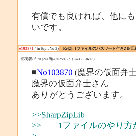
有償でも良ければ、他に
いです。
■103871
/ inTopicNo.3)
Re[2]: 1ファイルのパスワード付きZIP圧
□投稿者/ furu
(244回)-(2025/10/21(Tue) 20:36:48)
■
No103870
(魔界の仮面弁士
魔界の仮面弁士さん
ありがとうございます。
>>SharpZipLib
>> 1ファイルのやり方
>