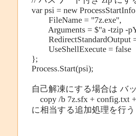
var psi = new ProcessStartInfo
FileName = "7z.exe",
Arguments = $"a -tzip -pYour
RedirectStandardOutput = 
UseShellExecute = false
};
Process.Start(psi);
自己解凍にする場合は バ
copy /b 7z.sfx + config.txt +
に相当する追加処理を行う