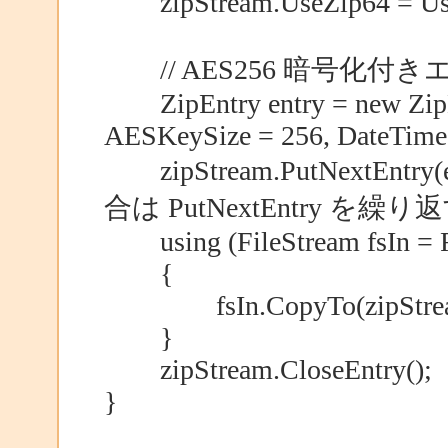
zipStream.UseZip64 = Use
// AES256 暗号化付
ZipEntry entry = new ZipEn
AESKeySize = 256, DateTime
zipStream.PutNextEnt
合は PutNextEntry を繰り
using (FileStream fsIn = Fi
{
fsIn.CopyTo(zipStrea
}
zipStream.CloseEntry();
}