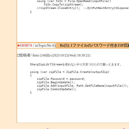
    using (var fsIn = File.OpenRead(inputFile))

        fsIn.CopyTo(zipStream);

    //zipStream.CloseEntry();  --次のPutNextEntryかDisp
}
■103874
/ inTopicNo.6)
Re[5]: 1ファイルのパスワード付きZIP圧
□投稿者/ furu
(246回)-(2025/10/22(Wed) 18:39:22)
SharpZipLibでStreamを使わないやり方見つけたので書いときます。

using (var zipFile = ZipFile.Create(outputZip)

{

    zipFile.Password = password;

    zipFile.BeginUpdate();

    zipFile.Add(inputFile, Path.GetFileName(inputFile)));				

    zipFile.CommitUpdate();
