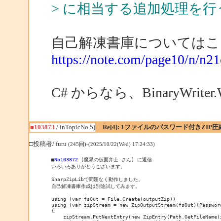
> に相当する追加処理を
自己解凍書庫についてはこ
https://note.com/page10/n/n2
C# からなら、BinaryWri
■103873
/ inTopicNo.5)
Re[4]: 1ファイルのパスワード付きZIP圧
□投稿者/ furu
(245回)-(2025/10/22(Wed) 17:24:33)
■
No103872
 (魔界の仮面弁士 さん) に返信

いろいろありがとうございます。

SharpZipLibで問題なく動作しました。

自己解凍書庫作成は別途試してみます。

using (var fsOut = File.Create(outputZip))

using (var zipStream = new ZipOutputStream(fsOut){Password
{

    zipStream.PutNextEntry(new ZipEntry(Path.GetFileName(inpu