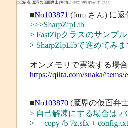
□投稿者/ 魔界の仮面弁士
(3902回)-(2025/10/21(Tue) 21:57:17)
■
No103871
(furu さん) に
>>>SharpZipLib
> FastZipクラスのサ
> SharpZipLibで進めてみ
オンメモリで実装する場合
https://qiita.com/snaka/item
■
No103870
(魔界の仮面弁士
> 自己解凍にする場合は 
> copy /b 7z.sfx + config.txt