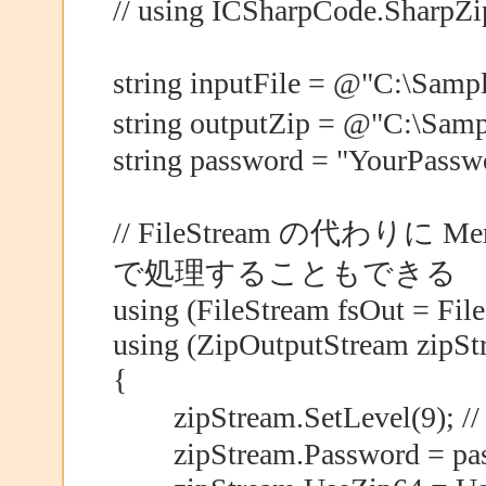
// using ICSharpCode.SharpZi
string inputFile = @"C
string outputZip = @"C:\Sa
string password = "YourPassw
// FileStream の代わりに
で処理することもできる
using (FileStream fsOut = File
using (ZipOutputStream zipSt
{
zipStream.SetLevel(9)
zipStream.Password = pas