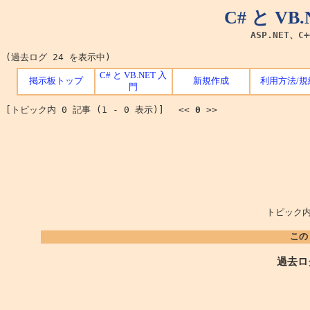
C# と V
ASP.NET、C
(過去ログ 24 を表示中)
C# と VB.NET 入
掲示板トップ
新規作成
利用方法/規
門
[トピック内 0 記事 (1 - 0 表示)] <<
0
>>
トピック内
この
過去ロ