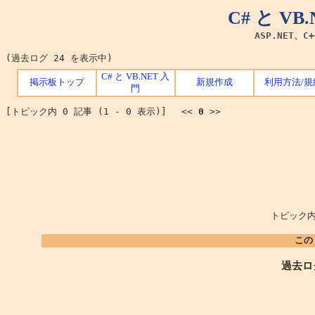
C# と V
ASP.NET、C
(過去ログ 24 を表示中)
C# と VB.NET 入
掲示板トップ
新規作成
利用方法/規
門
[トピック内 0 記事 (1 - 0 表示)] <<
0
>>
トピック内
この
過去ロ