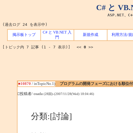
C# と V
ASP.NET、C
(過去ログ 24 を表示中)
C# と VB.NET 入
掲示板トップ
新規作成
利用方法/規
門
[トピック内 7 記事 (1 - 7 表示)] <<
0
>>
■10870
/ inTopicNo.1)
プログラムの開発フェーズにおける順位付
□投稿者/ osada
(28回)-(2007/11/28(Wed) 18:04:46)
分類:[討論]