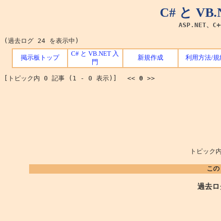
C# と V
ASP.NET、C
(過去ログ 24 を表示中)
C# と VB.NET 入
掲示板トップ
新規作成
利用方法/規
門
[トピック内 0 記事 (1 - 0 表示)] <<
0
>>
トピック内
この
過去ロ