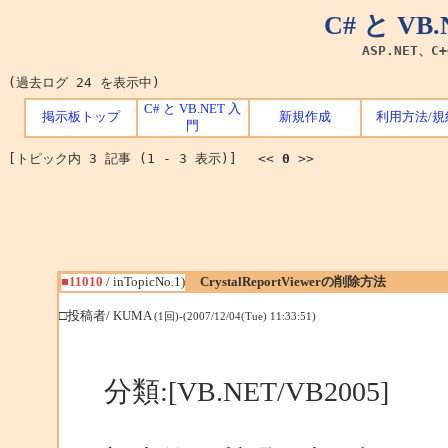
C# と V
ASP.NET、C
(過去ログ 24 を表示中)
C# と VB.NET 入
掲示板トップ
新規作成
利用方法/規
門
[トピック内 3 記事 (1 - 3 表示)] <<
0
>>
■11010
/ inTopicNo.1)
CrystalReportViewerの削除方法
□投稿者/ KUMA
(1回)-(2007/12/04(Tue) 11:33:51)
分類:[VB.NET/VB2005]