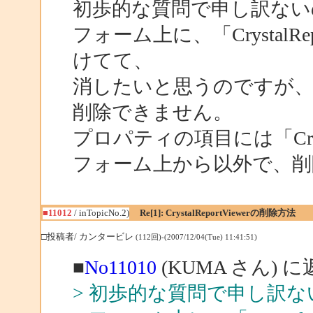
初歩的な質問で申し訳ない
フォーム上に、「CrystalR
けてて、
消したいと思うのですが
削除できません。
プロパティの項目には「Cryst
フォーム上から以外で、削
■11012
/ inTopicNo.2)
Re[1]: CrystalReportViewerの削除方法
□投稿者/ カンタービレ
(112回)-(2007/12/04(Tue) 11:41:51)
■
No11010
(KUMA さん) 
> 初歩的な質問で申し訳